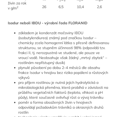
2
5
2
živin za rok
26
6,5
10,4
2,6
2
v g/m
Isodur neboli IBDU - výrobní řada FLORANID
základem je kondenzát močoviny IBDU
(isobutylendiurea) známý pod značkou Isodur –
chemicky zcela homogenní látka s přesně definovanou
strukturou, se stupněm účinnosti 98% (odpovídá tzv.
frakci II, tj. nerozpustná ve studené, ale pouze ve
vroucí vodě. Neobsahuje však žádný „mrtvý zbytek“ –
rostlinám nepřístupný dusík)
plynulé působení po dobu 2–4 měsíců dle obsahu
frakce Isodur v hnojivu bez rizika popálení a růstových
výkyvů
pro příjem rostlinou je nutná jejich hydrolytická a
mikrobiologická přeměna, která probíhá v závislosti na
průběhu vegetačních faktorů (teplota, vlhkost a pH
půdy), které současně ovlivňují růst a vývoj trávníku
poměr a forma obsažených živin v hnojivech
odpovídají požadavkům trávníků a okrasných druhů
rostlin