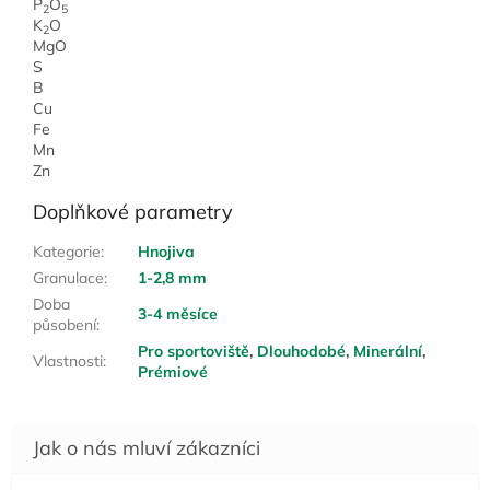
P
O
2
5
K
O
2
MgO
S
B
Cu
Fe
Mn
Zn
Doplňkové parametry
Kategorie
:
Hnojiva
Granulace
:
1-2,8 mm
Doba
3-4 měsíce
působení
:
Pro sportoviště
,
Dlouhodobé
,
Minerální
,
Vlastnosti
:
Prémiové