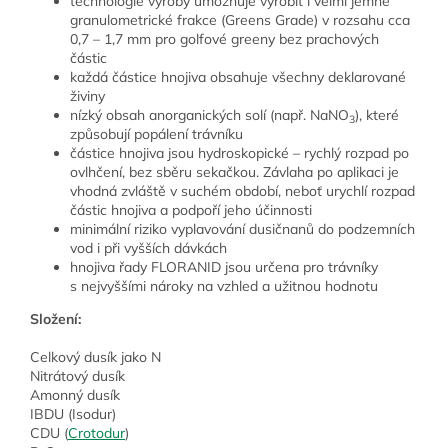
technologie výroby umožňuje vyrobit i velmi jemné
granulometrické frakce (Greens Grade) v rozsahu cca
0,7 – 1,7 mm pro golfové greeny bez prachových
částic
každá částice hnojiva obsahuje všechny deklarované
živiny
nízký obsah anorganických solí (např. NaNO
), které
3
způsobují popálení trávníku
částice hnojiva jsou hydroskopické – rychlý rozpad po
ovlhčení, bez sběru sekačkou. Závlaha po aplikaci je
vhodná zvláště v suchém období, neboť urychlí rozpad
částic hnojiva a podpoří jeho účinnosti
minimální riziko vyplavování dusičnanů do podzemních
vod i při vyšších dávkách
hnojiva řady FLORANID jsou určena pro trávníky
s nejvyššími nároky na vzhled a užitnou hodnotu
Složení:
Celkový dusík jako N
Nitrátový dusík
Amonný dusík
IBDU (Isodur)
CDU (
Crotodur
)