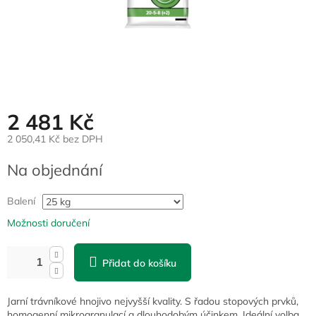
2 481 Kč
2 050,41 Kč bez DPH
Měrná
Na objednání
cena:
Balení
Možnosti doručení
Přidat do košíku
Jarní trávníkové hnojivo nejvyšší kvality. S řadou stopových prvků,
homogenní mikrogranulací a dlouhodobým účinkem. Ideální volba