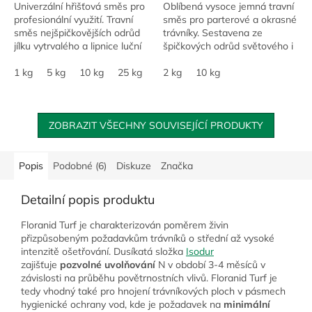
Univerzální hřišťová směs pro
Oblíbená vysoce jemná travní
profesionální využití. Travní
směs pro parterové a okrasné
směs nejšpičkovějších odrůd
trávníky. Sestavena ze
jílku vytrvalého a lipnice luční
špičkových odrůd světového i
vhodná pro využití na silně
domácího sortimentu.
zatěžovaných sportovištích....
1 kg
5 kg
10 kg
25 kg
Ideální pro robotické sekačky
2 kg
10 kg
a anglické...
ZOBRAZIT VŠECHNY SOUVISEJÍCÍ PRODUKTY
Popis
Podobné (6)
Diskuze
Značka
Detailní popis produktu
Floranid Turf je charakterizován poměrem živin
přizpůsobeným požadavkům trávníků o střední až vysoké
intenzitě ošetřování. Dusíkatá složka
Isodur
zajišťuje
pozvolné uvolňování
N v období 3-4 měsíců v
závislosti na průběhu povětrnostních vlivů. Floranid Turf je
tedy vhodný také pro hnojení trávníkových ploch v pásmech
hygienické ochrany vod, kde je požadavek na
minimální