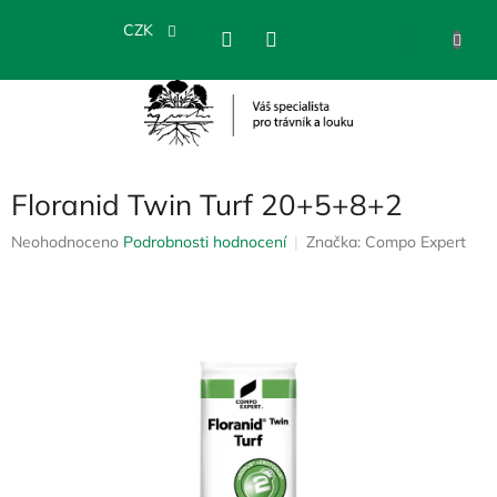
Přejít
na
CZK
NÁKU
obsah
KOŠÍK
Floranid Twin Turf 20+5+8+2
Průměrné
Neohodnoceno
Podrobnosti hodnocení
Značka:
Compo Expert
hodnocení
produktu
je
0,0
z
5
hvězdiček.