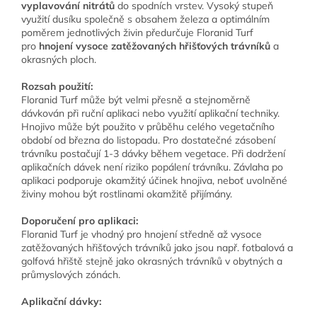
vyplavování nitrátů
do spodních vrstev. Vysoký stupeň
využití dusíku společně s obsahem železa a optimálním
poměrem jednotlivých živin předurčuje Floranid Turf
pro
hnojení vysoce zatěžovaných hřišťových trávníků
a
okrasných ploch.
Rozsah použití:
Floranid Turf může být velmi přesně a stejnoměrně
dávkován při ruční aplikaci nebo využití aplikační techniky.
Hnojivo může být použito v průběhu celého vegetačního
období od března do listopadu. Pro dostatečné zásobení
trávníku postačují 1-3 dávky během vegetace. Při dodržení
aplikačních dávek není riziko popálení trávníku. Závlaha po
aplikaci podporuje okamžitý účinek hnojiva, neboť uvolněné
živiny mohou být rostlinami okamžitě přijímány.
Doporučení pro aplikaci:
Floranid Turf je vhodný pro hnojení středně až vysoce
zatěžovaných hřišťových trávníků jako jsou např. fotbalová a
golfová hřiště stejně jako okrasných trávníků v obytných a
průmyslových zónách.
Aplikační dávky: