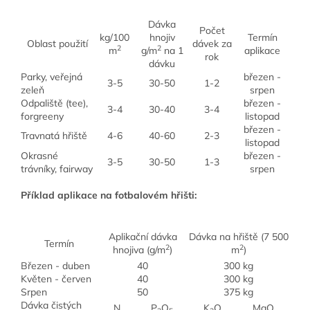
Dávka
Počet
kg/100
hnojiv
Termín
Oblast použití
dávek za
2
2
m
g/m
na 1
aplikace
rok
dávku
Parky, veřejná
březen -
3-5
30-50
1-2
zeleň
srpen
Odpaliště (tee),
březen -
3-4
30-40
3-4
forgreeny
listopad
březen -
Travnatá hřiště
4-6
40-60
2-3
listopad
Okrasné
březen -
3-5
30-50
1-3
trávníky, fairway
srpen
Příklad aplikace na fotbalovém hřišti:
Aplikační dávka
Dávka na hřiště (7 500
Termín
2
2
hnojiva (g/m
)
m
)
Březen - duben
40
300 kg
Květen - červen
40
300 kg
Srpen
50
375 kg
Dávka čistých
N
P
O
K
O
MgO