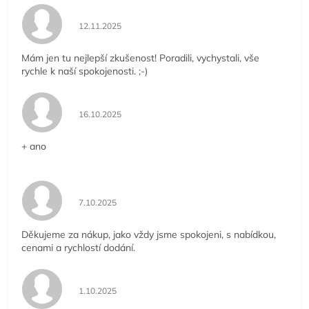
Hodnocení obchodu je 5 z 5 hvězdiček.
12.11.2025
Mám jen tu nejlepší zkušenost! Poradili, vychystali, vše
rychle k naší spokojenosti. ;-)
Hodnocení obchodu je 5 z 5 hvězdiček.
16.10.2025
+ ano
Hodnocení obchodu je 5 z 5 hvězdiček.
7.10.2025
Děkujeme za nákup, jako vždy jsme spokojeni, s nabídkou,
cenami a rychlostí dodání.
Hodnocení obchodu je 5 z 5 hvězdiček.
1.10.2025