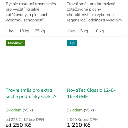
Rychle rostoucí travní směs
Travní směs pro intenzivně
pro využití na silně
zatěžované plochy,
zatěžovaných plochách s
charakteristická výbornou
výbornou schopností
regenerací, odolností vysokým
regenerace a vysokou
teplotám a suchu.
rezistencí vůči chorobám.
1 kg
10 kg
25 kg
1 kg
5 kg
10 kg
Směs klíčí již při 3ºC a
zapojuje se...
Novinka
Tip
Travní směs pro extra
NovaTec Classic 12-8-
suché podmínky COSTA
16+3+ME
Skladem
(>5 ks)
Skladem
(>5 ks)
od 223,21 Kč bez DPH
1 000 Kč bez DPH
250 Kč
1 210 Kč
od