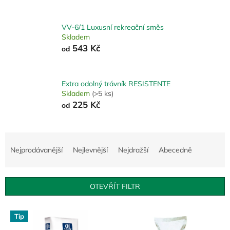
VV-6/1 Luxusní rekreační směs
Skladem
543 Kč
od
Extra odolný trávník RESISTENTE
Skladem
(>5 ks)
225 Kč
od
Ř
a
Nejprodávanější
Nejlevnější
Nejdražší
Abecedně
z
e
n
OTEVŘÍT FILTR
í
p
V
r
Tip
ý
o