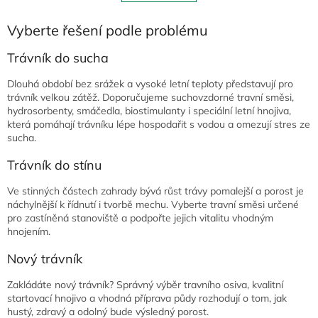
á
k
o
d
v
Vyberte řešení podle problému
a
á
c
n
í
Trávník do sucha
í
p
r
Dlouhá období bez srážek a vysoké letní teploty představují pro
v
trávník velkou zátěž. Doporučujeme suchovzdorné travní směsi,
k
hydrosorbenty, smáčedla, biostimulanty i speciální letní hnojiva,
y
která pomáhají trávníku lépe hospodařit s vodou a omezují stres ze
v
sucha.
ý
p
Trávník do stínu
i
s
Ve stinných částech zahrady bývá růst trávy pomalejší a porost je
u
náchylnější k řídnutí i tvorbě mechu. Vyberte travní směsi určené
pro zastíněná stanoviště a podpořte jejich vitalitu vhodným
hnojením.
Nový trávník
Zakládáte nový trávník? Správný výběr travního osiva, kvalitní
startovací hnojivo a vhodná příprava půdy rozhodují o tom, jak
hustý, zdravý a odolný bude výsledný porost.