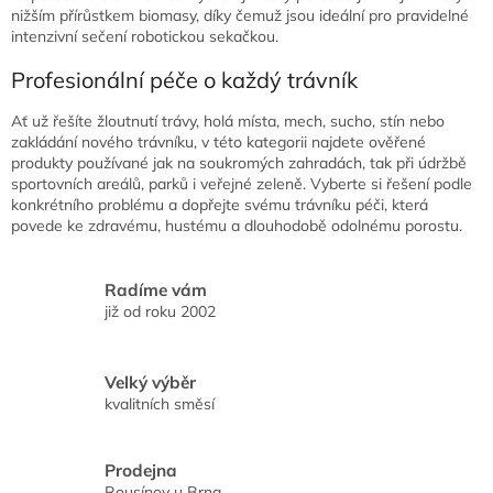
nižším přírůstkem biomasy, díky čemuž jsou ideální pro pravidelné
intenzivní sečení robotickou sekačkou.
Profesionální péče o každý trávník
Ať už řešíte žloutnutí trávy, holá místa, mech, sucho, stín nebo
zakládání nového trávníku, v této kategorii najdete ověřené
produkty používané jak na soukromých zahradách, tak při údržbě
sportovních areálů, parků i veřejné zeleně. Vyberte si řešení podle
konkrétního problému a dopřejte svému trávníku péči, která
povede ke zdravému, hustému a dlouhodobě odolnému porostu.
Radíme vám
již od roku 2002
Velký výběr
kvalitních směsí
Prodejna
Rousínov u Brna