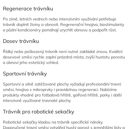
Regenerace trávníku
Po zimě, letních vedrech nebo intenzivním využívání potřebuje
trávník doplnit živiny a obnovit. Regenerační hnojiva, biostimulanty
a půdní kondicionéry pomáhají urychlit obnovu a podpořit růst.
Dosev trávníku
Řídký nebo poškozený trávník není nutné zakládat znovu. Kvalitní
dosevové směsi rychle zaplní prázdná místa, zvýší hustotu porostu
a obnoví jeho estetický vzhled.
Sportovní trávníky
Sportovní a silně zatěžované plochy vyžadují profesionální travní
směsi, hnojiva s mikroprvky i pravidelnou regeneraci. Nabízíme
produkty vhodné pro fotbalová hřiště, golfová hřiště, parky i další
intenzivně využívané travnaté plochy.
Trávník pro robotické sekačky
Robotické sekačky kladou na trávník specifické nároky.
Doporučené travní směsi vytvářejí hustý porost s jemnějšími listy a