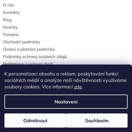
O nás
Kontakty
Blog
Novinky
Poradna
Obchodní podmínky
Dodací a platební podmínky
Podmínky ochrany osobních údajů
Reklamace a vrácení zboží
agrostis.cz
K personalizaci obsahu a reklam, poskytování funkcí
sociálních médií a analýze naší návštěvnosti využíváme
soubory cookies. Více informací
zde
.
Vytvořil Shoptet
Nastavení
Copyright 2026
Agrostisobchod.cz
. Všechna práva vyhrazena.
Odmítnout
Souhlasím
Upravit nastavení cookies