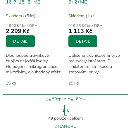
16-7-15+2+ME
5+2+ME
Skladem
(>5 ks)
Skladem
(1 ks)
1 900 Kč bez DPH
919,83 Kč bez DPH
2 299 Kč
1 113 Kč
DETAIL
DETAIL
Dlouhodobé trávníkové
Oblíbené trávníkové hnojivo
hnojivo nejvyšší kvality.
pro rychlý jarní start. S
Homogenní mikrogranulace,
inhibitorem nitrifikace a
mikroživiny, dlouhodobý efekt.
stopovými prvky.
Ideální volba pro okrasné a
sportovní trávníky nejvyšší
25 kg
25 kg
úrovně. Vhodné...
NAČÍST 12 DALŠÍCH
S
1
5
t
O
r
49
položek celkem
v
á
l
NAHORU
n