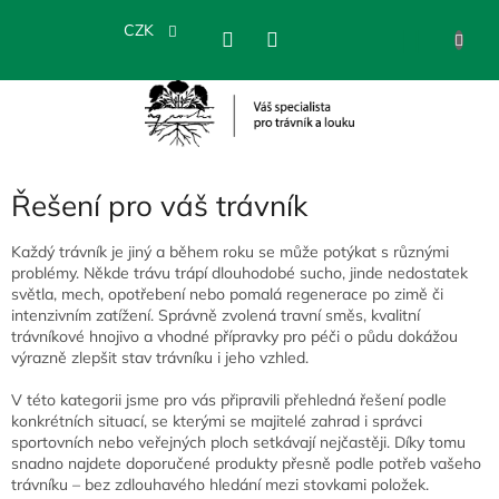
Přejít
na
CZK
NÁKU
obsah
KOŠÍK
Řešení pro váš trávník
Každý trávník je jiný a během roku se může potýkat s různými
problémy. Někde trávu trápí dlouhodobé sucho, jinde nedostatek
světla, mech, opotřebení nebo pomalá regenerace po zimě či
intenzivním zatížení. Správně zvolená travní směs, kvalitní
trávníkové hnojivo a vhodné přípravky pro péči o půdu dokážou
výrazně zlepšit stav trávníku i jeho vzhled.
V této kategorii jsme pro vás připravili přehledná řešení podle
konkrétních situací, se kterými se majitelé zahrad i správci
sportovních nebo veřejných ploch setkávají nejčastěji. Díky tomu
snadno najdete doporučené produkty přesně podle potřeb vašeho
trávníku – bez zdlouhavého hledání mezi stovkami položek.