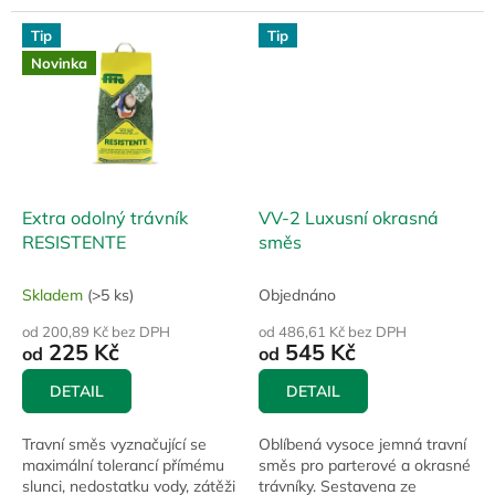
druhy ve směsi a...
Tip
Tip
Novinka
Extra odolný trávník
VV-2 Luxusní okrasná
RESISTENTE
směs
Skladem
(>5 ks)
Objednáno
od 200,89 Kč bez DPH
od 486,61 Kč bez DPH
225 Kč
545 Kč
od
od
DETAIL
DETAIL
Travní směs vyznačující se
Oblíbená vysoce jemná travní
maximální tolerancí přímému
směs pro parterové a okrasné
slunci, nedostatku vody, zátěži
trávníky. Sestavena ze