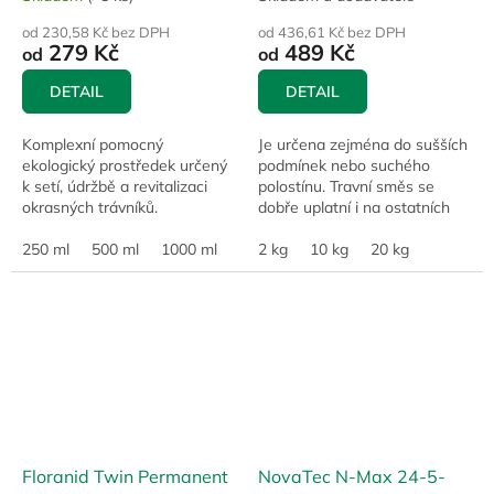
od 230,58 Kč bez DPH
od 436,61 Kč bez DPH
279 Kč
489 Kč
od
od
DETAIL
DETAIL
Komplexní pomocný
Je určena zejména do sušších
ekologický prostředek určený
podmínek nebo suchého
k setí, údržbě a revitalizaci
polostínu. Travní směs se
okrasných trávníků.
dobře uplatní i na ostatních
parkových a rekreačních
250 ml
500 ml
1000 ml
15 l
trávnících nebo pro
2 kg
10 kg
20 kg
zatravňování dlažeb.
Floranid Twin Permanent
NovaTec N-Max 24-5-