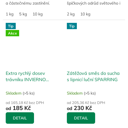
a částečnému zastínění.
špičkových odrůd světového i
Trávník má nižší nároky na
domácího sortimentu.
péči včetně hnojení.
1 kg
5 kg
10 kg
Ideální pro robotické sekačky
2 kg
10 kg
Frekvence sečení...
a anglické...
Tip
Tip
Akce
Extra rychlý dosev
Zátěžová směs do sucha
trávníku INVIERNO
s lipnicí luční SPARRING
(FAST)
Skladem
(>5 ks)
Skladem
(>5 ks)
od 165,18 Kč bez DPH
od 205,36 Kč bez DPH
185 Kč
230 Kč
od
od
DETAIL
DETAIL