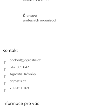
Členové
profesních organizací
Z
á
p
a
Kontakt
t
í
obchod
@
agrostis.cz
547 385 642
Agrostis Trávníky
agrostis.cz
739 451 169
Informace pro vás