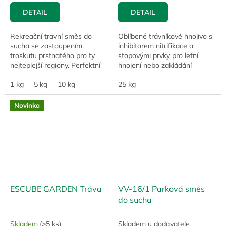
DETAIL
DETAIL
Rekreační travní směs do
Oblíbené trávníkové hnojivo s
sucha se zastoupením
inhibitorem nitrifikace a
troskutu prstnatého pro ty
stopovými prvky pro letní
nejteplejší regiony. Perfektní
hnojení nebo zakládání
odolnost vysokým teplotám i
trávníků.
zátěži.
1 kg
5 kg
10 kg
25 kg
Novinka
ESCUBE GARDEN Tráva
VV-16/1 Parková směs
do sucha
Skladem
(>5 ks)
Skladem u dodavatele