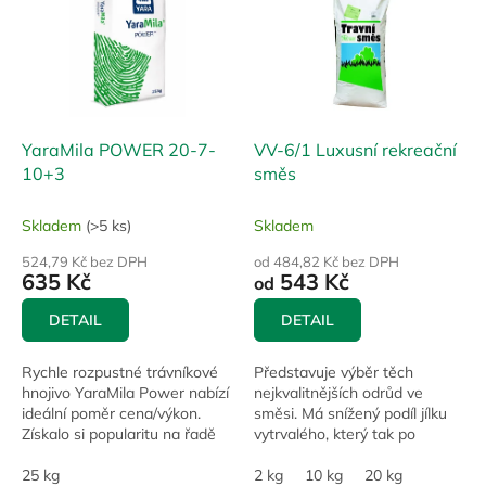
p
d
i
u
s
k
p
t
r
ů
o
d
YaraMila POWER 20-7-
VV-6/1 Luxusní rekreační
u
10+3
směs
k
t
Skladem
(>5 ks)
Skladem
ů
524,79 Kč bez DPH
od 484,82 Kč bez DPH
635 Kč
543 Kč
od
DETAIL
DETAIL
Rychle rozpustné trávníkové
Představuje výběr těch
hnojivo YaraMila Power nabízí
nejkvalitnějších odrůd ve
ideální poměr cena/výkon.
směsi. Má snížený podíl jílku
Získalo si popularitu na řadě
vytrvalého, který tak po
sportovišť a u zahradnických
zásevu neomezuje ostatní
firem.
25 kg
pomaleji se vyvíjející travní
2 kg
10 kg
20 kg