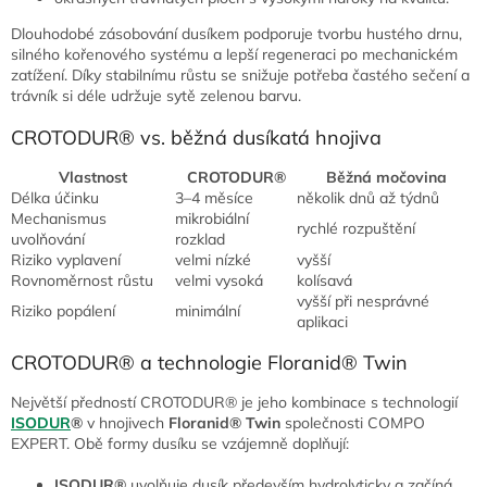
Dlouhodobé zásobování dusíkem podporuje tvorbu hustého drnu,
silného kořenového systému a lepší regeneraci po mechanickém
zatížení. Díky stabilnímu růstu se snižuje potřeba častého sečení a
trávník si déle udržuje sytě zelenou barvu.
CROTODUR® vs. běžná dusíkatá hnojiva
Vlastnost
CROTODUR®
Běžná močovina
Délka účinku
3–4 měsíce
několik dnů až týdnů
Mechanismus
mikrobiální
rychlé rozpuštění
uvolňování
rozklad
Riziko vyplavení
velmi nízké
vyšší
Rovnoměrnost růstu
velmi vysoká
kolísavá
vyšší při nesprávné
Riziko popálení
minimální
aplikaci
CROTODUR® a technologie Floranid® Twin
Největší předností CROTODUR® je jeho kombinace s technologií
ISODUR
®
v hnojivech
Floranid® Twin
společnosti COMPO
EXPERT. Obě formy dusíku se vzájemně doplňují:
ISODUR®
uvolňuje dusík především hydrolyticky a začíná