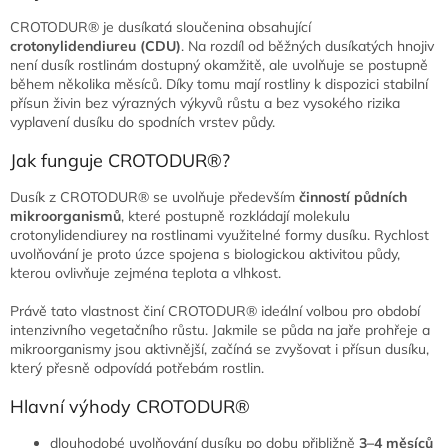
CROTODUR® je dusíkatá sloučenina obsahující
crotonylidendiureu (CDU)
. Na rozdíl od běžných dusíkatých hnojiv
není dusík rostlinám dostupný okamžitě, ale uvolňuje se postupně
během několika měsíců. Díky tomu mají rostliny k dispozici stabilní
přísun živin bez výrazných výkyvů růstu a bez vysokého rizika
vyplavení dusíku do spodních vrstev půdy.
Jak funguje CROTODUR®?
Dusík z CROTODUR® se uvolňuje především
činností půdních
mikroorganismů
, které postupně rozkládají molekulu
crotonylidendiurey na rostlinami využitelné formy dusíku. Rychlost
uvolňování je proto úzce spojena s biologickou aktivitou půdy,
kterou ovlivňuje zejména teplota a vlhkost.
Právě tato vlastnost činí CROTODUR® ideální volbou pro období
intenzivního vegetačního růstu. Jakmile se půda na jaře prohřeje a
mikroorganismy jsou aktivnější, začíná se zvyšovat i přísun dusíku,
který přesně odpovídá potřebám rostlin.
Hlavní výhody CROTODUR®
dlouhodobé uvolňování dusíku po dobu přibližně
3–4 měsíců