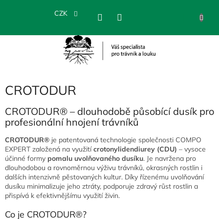
Přejít
na
CZK
NÁKU
obsah
KOŠÍK
CROTODUR
CROTODUR® – dlouhodobě působící dusík pro
profesionální hnojení trávníků
CROTODUR®
je patentovaná technologie společnosti COMPO
EXPERT založená na využití
crotonylidendiurey (CDU)
– vysoce
účinné formy
pomalu uvolňovaného dusíku
. Je navržena pro
dlouhodobou a rovnoměrnou výživu trávníků, okrasných rostlin i
dalších intenzivně pěstovaných kultur. Díky řízenému uvolňování
dusíku minimalizuje jeho ztráty, podporuje zdravý růst rostlin a
přispívá k efektivnějšímu využití živin.
Co je CROTODUR®?