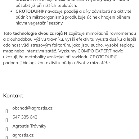
působit již při nižších teplotách.
CROTODUR®
navazuje později a díky závislosti na aktivitě
půdních mikroorganismů prodlužuje účinek hnojení během
hlavní vegetační sezóny.
Tato
technologie dvou zdrojů N
zajišťuje mimořádně rovnoměrnou
a dlouhodobou výživu trávníku, vyšší efektivitu využití dusíku a lepší
odolnost vůči stresovým faktorům, jako jsou sucho, vysoké teploty,
mráz nebo intenzivní zátěž. Výzkumy COMPO EXPERT navíc
ukazují, že metabolity vznikající při rozkladu CROTODUR®
podporují biologickou aktivitu půdy a život v rhizosféře.
Z
á
p
a
Kontakt
t
í
obchod
@
agrostis.cz
547 385 642
Agrostis Trávníky
agrostis.cz