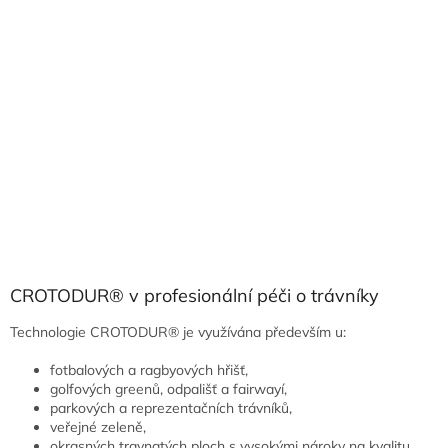
CROTODUR® v profesionální péči o trávníky
Technologie CROTODUR® je využívána především u:
fotbalových a ragbyových hřišť,
golfových greenů, odpališť a fairwayí,
parkových a reprezentačních trávníků,
veřejné zeleně,
okrasných travnatých ploch s vysokými nároky na kvalitu.