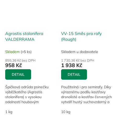
Agrostis stolonifera
VV-15 Směs pro rafy
VALDERRAMA
(Rough)
Skladem
(>5 ks)
Skladem u dodavatele
855,36 Kč bez DPH
1 730,36 Kč bez DPH
958 Kč
1 938 Kč
DETAIL
DETAIL
Špičková odrůda psinečku
Použitelná i pro semirafy. Díky
výběžkatého (Agrostis
výraznému podílu kostřavy
stolonifera) s vysokou
drsnolisté a kostřav červených
odolností houbovým
vytváří hustý suchovzdorný a
chorobám, suchu a lipnici
málo vzrůstný porost,
roční. Množení v USA. Ideální
1 kg
nenáročný na živiny. Na přání
10 kg
pro profesionální využití na...
je...