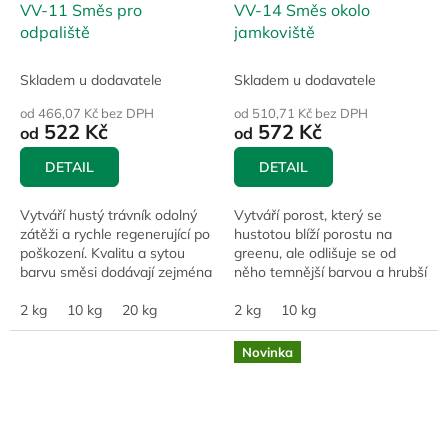
VV-11 Směs pro
VV-14 Směs okolo
odpaliště
jamkoviště
Skladem u dodavatele
Skladem u dodavatele
od 466,07 Kč bez DPH
od 510,71 Kč bez DPH
522 Kč
572 Kč
od
od
DETAIL
DETAIL
Vytváří hustý trávník odolný
Vytváří porost, který se
zátěži a rychle regenerující po
hustotou blíží porostu na
poškození. Kvalitu a sytou
greenu, ale odlišuje se od
barvu směsi dodávají zejména
něho temnější barvou a hrubší
moderní husté odrůdy jílku
texturou, kterou mu dodává
vytrvalého a špičkové odrůdy...
2 kg
10 kg
20 kg
lipnice luční. Tím se green
2 kg
10 kg
ohraničuje a...
Novinka