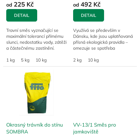
225 Kč
492 Kč
od
od
DETAIL
DETAIL
Travní směs vyznačující se
Využívá se především v
maximální tolerancí přímému
Dánsku, kde jsou uplatňovaná
slunci, nedostatku vody, zátěži
přísná ekologická pravidla –
a částečnému zastínění.
omezuje se spotřeba
Trávník má nižší nároky na
zálivkové vody a na minimum
péči včetně hnojení.
1 kg
5 kg
10 kg
se snižuje používání
2 kg
10 kg
Frekvence sečení...
pesticidních prostředků....
Okrasný trávník do stínu
VV-13/1 Směs pro
SOMBRA
jamkoviště