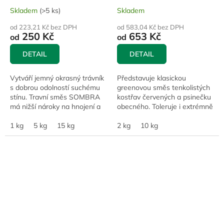
Skladem
(>5 ks)
Skladem
od 223,21 Kč bez DPH
od 583,04 Kč bez DPH
250 Kč
653 Kč
od
od
DETAIL
DETAIL
Vytváří jemný okrasný trávník
Představuje klasickou
s dobrou odolností suchému
greenovou směs tenkolistých
stínu. Travní směs SOMBRA
kostřav červených a psinečku
má nižší nároky na hnojení a
obecného. Toleruje i extrémně
kosení a dobře snáší sucho a
nízké kosení.
výslunná stanoviště.
1 kg
5 kg
15 kg
2 kg
10 kg