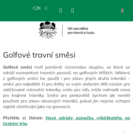
Přejít
na
CZK
NÁKU
obsah
KOŠÍK
Golfové travní směsi
Golfové směsi
tvoří poměrně různorodou skupinu, ve které se
odráží rozmanitost travních porostů na golfových hřištích. Některé
z golfových směsí lze použít i pro zásev jiných druhů trávníků –
směsi pro odpaliště či pro dráhy se svým složením blíží osivům pro
zatěžované rekreační trávníky, směs pro rafy může nahradit osiva
pro krajinné trávníky. Směsi pro jamkoviště bychom ale neměli
používat pro zásev okrasných trávníků, pokud jim nejsme schopni
zajistit ošetřování jako na greenech.
Přečtěte si článek:
Nové odrůdy psinečku výběžkatého na
českém trhu