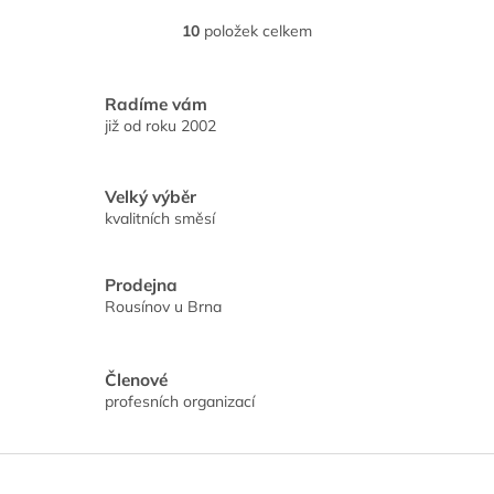
10
položek celkem
O
v
l
á
Radíme vám
d
již od roku 2002
a
c
í
Velký výběr
p
kvalitních směsí
r
v
k
Prodejna
y
Rousínov u Brna
v
ý
p
i
Členové
s
profesních organizací
u
Z
á