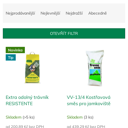
Ř
a
Nejprodávanější
Nejlevnější
Nejdražší
Abecedně
z
e
n
OTEVŘÍT FILTR
í
p
V
r
Novinka
ý
o
Tip
p
d
i
u
s
k
p
t
r
ů
o
d
Extra odolný trávník
VV-13/4 Kostřavová
u
RESISTENTE
směs pro jamkoviště
k
t
Skladem
(>5 ks)
Skladem
(3 ks)
ů
od 200,89 Kč bez DPH
od 439,29 Kč bez DPH