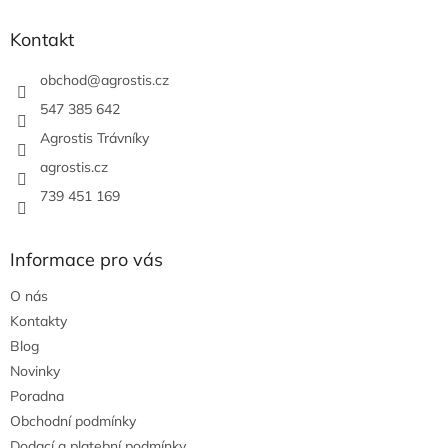
p
a
Kontakt
t
í
obchod
@
agrostis.cz
547 385 642
Agrostis Trávníky
agrostis.cz
739 451 169
Informace pro vás
O nás
Kontakty
Blog
Novinky
Poradna
Obchodní podmínky
Dodací a platební podmínky