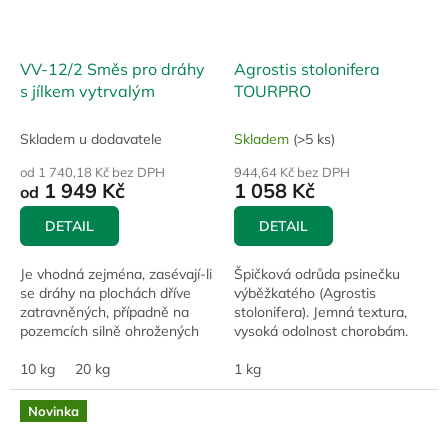
VV-12/2 Směs pro dráhy
Agrostis stolonifera
s jílkem vytrvalým
TOURPRO
Skladem u dodavatele
Skladem
(>5 ks)
od 1 740,18 Kč bez DPH
944,64 Kč bez DPH
1 949 Kč
1 058 Kč
od
DETAIL
DETAIL
Je vhodná zejména, zasévají-li
Špičková odrůda psinečku
se dráhy na plochách dříve
výběžkatého (Agrostis
zatravněných, případně na
stolonifera). Jemná textura,
pozemcích silně ohrožených
vysoká odolnost chorobám.
vodní erozí.
Množení v USA. Ideální pro
10 kg
20 kg
profesionální využití na
1 kg
golfových hřištích.
Novinka