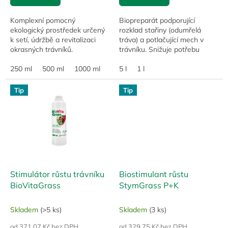
Komplexní pomocný
Biopreparát podporující
ekologický prostředek určený
rozklad stařiny (odumřelá
k setí, údržbě a revitalizaci
tráva) a potlačující mech v
okrasných trávníků.
trávníku. Snižuje potřebu
vertikutace.
250 ml
500 ml
1000 ml
15 l
5 l
1 l
Tip
Tip
Stimulátor růstu trávníku
Biostimulant růstu
BioVitaGrass
StymGrass P+K
Skladem
(>5 ks)
Skladem
(3 ks)
od 371,07 Kč bez DPH
od 329,75 Kč bez DPH