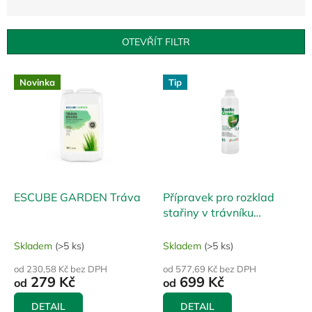
z
e
n
OTEVŘÍT FILTR
í
p
V
r
Novinka
Tip
ý
o
p
d
i
u
s
k
p
t
r
ů
o
d
ESCUBE GARDEN Tráva
Přípravek pro rozklad
u
stařiny v trávníku
k
BactoGrass
t
Skladem
(>5 ks)
Skladem
(>5 ks)
ů
od 230,58 Kč bez DPH
od 577,69 Kč bez DPH
279 Kč
699 Kč
od
od
DETAIL
DETAIL