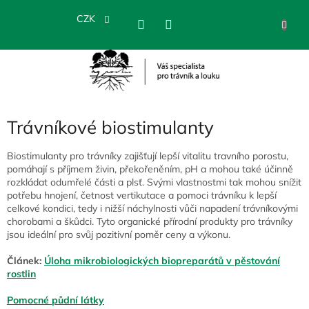
Přejít
na
CZK
NÁKU
obsah
KOŠÍK
Trávníkové biostimulanty
Biostimulanty pro trávníky zajišťují lepší vitalitu travního porostu,
pomáhají s příjmem živin, překořeněním, pH a mohou také účinně
rozkládat odumřelé části a plsť. Svými vlastnostmi tak mohou snížit
potřebu hnojení, četnost vertikutace a pomoci trávníku k lepší
celkové kondici, tedy i nižší náchylnosti vůči napadení trávníkovými
chorobami a škůdci. Tyto organické přírodní produkty pro trávníky
jsou ideální pro svůj pozitivní poměr ceny a výkonu.
Článek:
Úloha mikrobiologických biopreparátů v pěstování
rostlin
Pomocné půdní látky