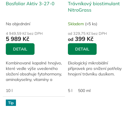
Basfoliar Aktiv 3-27-0
Trávníkový biostimulant
NitroGrass
Na objednání
Skladem
(>5 ks)
4 949,59 Kč bez DPH
od 329,75 Kč bez DPH
5 989 Kč
399 Kč
od
DETAIL
DETAIL
Kombinované kapalné hnojivo,
Ekologický mikrobiální
které vedle výše uvedeného
přípravek pro snížení potřeby
složení obsahuje fytohormony,
hnojení trávníku dusíkem.
aminokyseliny, vitamíny a
extrakt z mořských řas.
10 l
5 l
500 ml
Tip