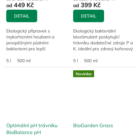
449 Kč
399 Kč
od
od
DETAIL
DETAIL
Ekologický přípravek s
Ekologický bakteriální
mykorhizními houbami a
biostimulant poskytující
prospěšnými půdními
trávníku dodatečné zdroje P a
bakteriemi pro lepší
K. Ideální pro zdravý kořenový
prokořenění, odolnost suchu a
systém a zvýšení odolnosti
celkovou vitalitu porostu.
5 l
500 ml
vůči stresovým faktorům.
5 l
500 ml
Novinka
Optimální pH trávníku
BioGarden Grass
BioBalance pH