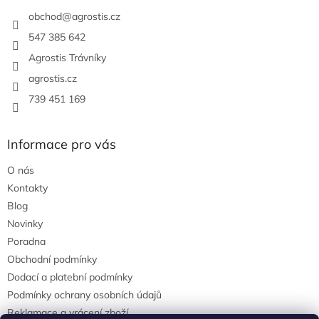
t
í
obchod
@
agrostis.cz
547 385 642
Agrostis Trávníky
agrostis.cz
739 451 169
Informace pro vás
O nás
Kontakty
Blog
Novinky
Poradna
Obchodní podmínky
Dodací a platební podmínky
Podmínky ochrany osobních údajů
Reklamace a vrácení zboží