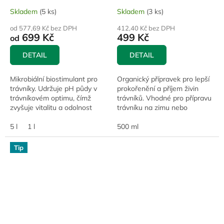
Skladem
(5 ks)
Skladem
(3 ks)
od 577,69 Kč bez DPH
412,40 Kč bez DPH
699 Kč
499 Kč
od
DETAIL
DETAIL
Mikrobiální biostimulant pro
Organický přípravek pro lepší
trávníky. Udržuje pH půdy v
prokořenění a příjem živin
trávníkovém optimu, čímž
trávníků. Vhodné pro přípravu
zvyšuje vitalitu a odolnost
trávníku na zimu nebo
trávníku. Zároveň snižuje
urychlení jarního startu.
potenciál plevelných rostlin.
5 l
1 l
500 ml
Tip