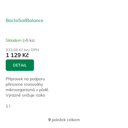
BactoSoilBalance
Skladem
(>5 ks)
933,06 Kč bez DPH
1 129 Kč
DETAIL
Přípravek na podporu
přirozené rovnováhy
mikroorganismů v půdě.
Výrazně snižuje riziko
napadení houbovými
patogeny.
1 l
9
položek celkem
O
v