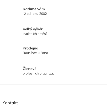
l
á
Radíme vám
d
již od roku 2002
a
c
í
Velký výběr
p
kvalitních směsí
r
v
k
Prodejna
y
Rousínov u Brna
v
ý
p
i
Členové
s
profesních organizací
u
Z
á
p
a
Kontakt