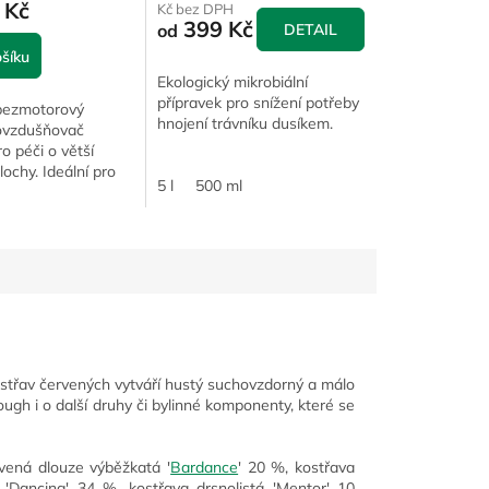
 Kč
Kč bez DPH
399 Kč
od
DETAIL
šíku
Ekologický mikrobiální
přípravek pro snížení potřeby
bezmotorový
hnojení trávníku dusíkem.
ovzdušňovač
ro péči o větší
lochy. Ideální pro
5 l
500 ml
ě. Nízké náklady a
idaná hodnota.
kostřav červených vytváří hustý suchovzdorný a málo
ugh i o další druhy či bylinné komponenty, které se
vená dlouze výběžkatá '
Bardance
' 20 %, kostřava
'Dancing' 34 %, kostřava drsnolistá 'Mentor' 10