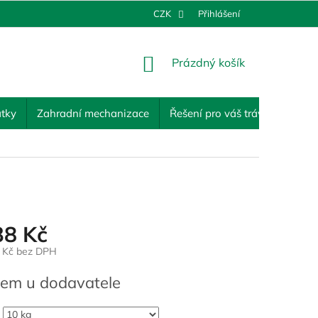
CZK
Přihlášení
NÁKUPNÍ
Prázdný košík
KOŠÍK
tky
Zahradní mechanizace
Řešení pro váš trávník
Ost
38 Kč
6 Kč bez DPH
em u dodavatele