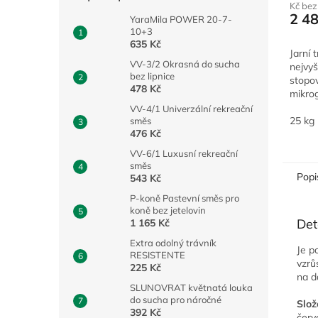
Kč be
2 4
YaraMila POWER 20-7-
10+3
635 Kč
Jarní 
VV-3/2 Okrasná do sucha
nejvyš
bez lipnice
stopo
478 Kč
mikrog
dlouh
VV-4/1 Univerzální rekreační
Ideáln
25 kg
směs
476 Kč
sporto
trávní
VV-6/1 Luxusní rekreační
směs
Popi
543 Kč
P-koně Pastevní směs pro
koně bez jetelovin
Det
1 165 Kč
Extra odolný trávník
Je p
RESISTENTE
vzrů
225 Kč
na d
SLUNOVRAT květnatá louka
do sucha pro náročné
Slož
392 Kč
červ