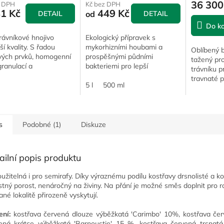
36 300
z DPH
Kč bez DPH
81 Kč
449 Kč
DETAIL
od
DETAIL
Do ko
trávníkové hnojivo
Ekologický přípravek s
ší kvality. S řadou
mykorhizními houbami a
Oblíbený 
vých prvků, homogenní
prospěšnými půdními
tažený pr
ranulací a
bakteriemi pro lepší
trávníku p
odobým účinkem.
prokořenění, odolnost suchu
travnaté p
í volba pro špičkové
a celkovou vitalitu porostu.
5 l
500 ml
sportovišt
vní a reprezentativní
vysoká př
ky.
s
Podobné (1)
Diskuze
ailní popis produktu
oužitelná i pro semirafy. Díky výraznému podílu kostřavy drsnolisté a 
stný porost, nenáročný na živiny. Na přání je možné směs doplnit pro ro
ané lokalitě přirozeně vyskytují.
ení:
kostřava červená
dlouze výběžkatá 'Carimbo' 10%, kostřava čer
ená krátce výběžkatá 'Barnoustie' 15 %, kostřava červená trsnatá 