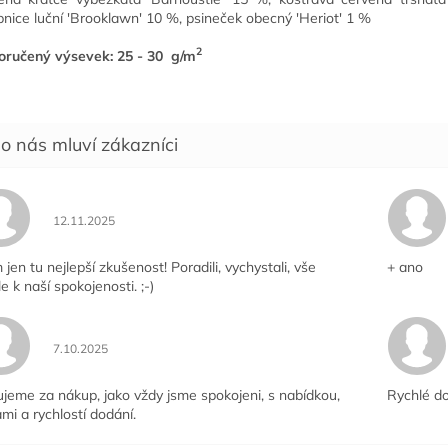
ipnice luční
'Brooklawn' 10 %,
psineček obecný
'Heriot' 1 %
2
ručený výsevek: 25 - 30 g/m
Hodnocení obchodu je 5 z 5 hvězdiček.
12.11.2025
jen tu nejlepší zkušenost! Poradili, vychystali, vše
+ ano
le k naší spokojenosti. ;-)
Hodnocení obchodu je 5 z 5 hvězdiček.
7.10.2025
jeme za nákup, jako vždy jsme spokojeni, s nabídkou,
Rychlé do
mi a rychlostí dodání.