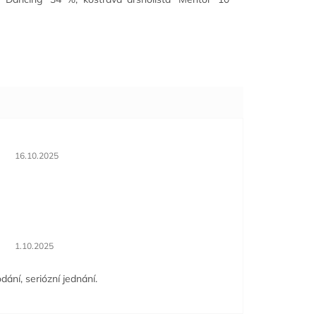
Hodnocení obchodu je 5 z 5 hvězdiček.
16.10.2025
Hodnocení obchodu je 5 z 5 hvězdiček.
1.10.2025
dání, seriózní jednání.