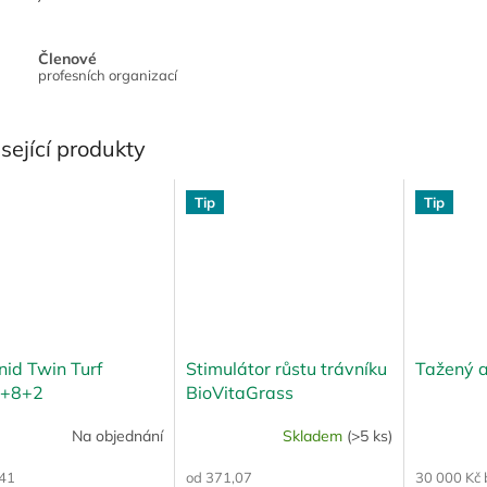
Členové
profesních organizací
sející produkty
Tip
Tip
nid Twin Turf
Stimulátor růstu trávníku
Tažený a
+8+2
BioVitaGrass
Na objednání
Skladem
(>5 ks)
,41
od 371,07
30 000 Kč