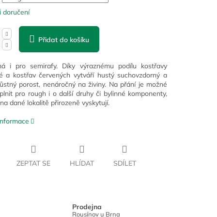
 doručení
Přidat do košíku
ná i pro semirafy. Díky výraznému podílu kostřavy
té a kostřav červených vytváří hustý suchovzdorný a
ůstný porost, nenáročný na živiny. Na přání je možné
lnit pro rough i o další druhy či bylinné komponenty,
na dané lokalitě přirozeně vyskytují.
 informace
ZEPTAT SE
HLÍDAT
SDÍLET
Prodejna
Rousínov u Brna