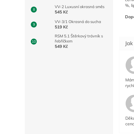
%,
l
VV-2 Luxusní okrasná směs
545 Kč
Dopo
VV-3/1 Okrasná do sucha
519 Kč
RSM 5.1 Štěrkový trávník s
řebříčkem
549 Kč
Mám 
rych
Děku
cena