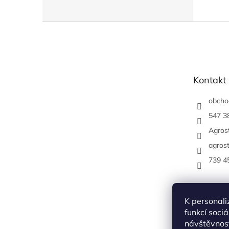
Z
á
p
a
t
Kontakt
í
obcho
547 3
Agrost
agrost
739 4
K personali
funkcí soci
návštěvnost