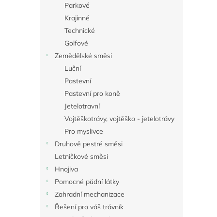
a
Parkové
n
Krajinné
e
Technické
l
Golfové
Zemědělské směsi
Luční
Pastevní
Pastevní pro koně
Jetelotravní
Vojtěškotrávy, vojtěško - jetelotrávy
Pro myslivce
Druhově pestré směsi
Letničkové směsi
Hnojiva
Pomocné půdní látky
Zahradní mechanizace
Řešení pro váš trávník