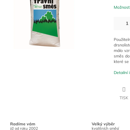
Možnosti
Použitel
drsnolis
málo vzr
směs dop
které se 
Detailní
TISK
Radíme vám
Velký výběr
již od roku 2002
kvalitních směsí