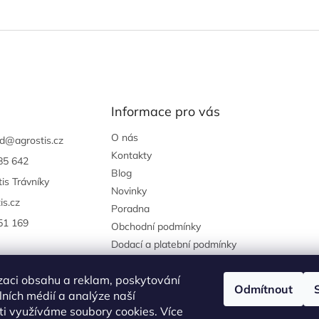
Informace pro vás
O nás
d
@
agrostis.cz
Kontakty
85 642
Blog
is Trávníky
Novinky
is.cz
Poradna
51 169
Obchodní podmínky
Dodací a platební podmínky
Podmínky ochrany osobních
údajů
zaci obsahu a reklam, poskytování
Odmítnout
Reklamace a vrácení zboží
álních médií a analýze naší
i využíváme soubory cookies. Více
agrostis.cz