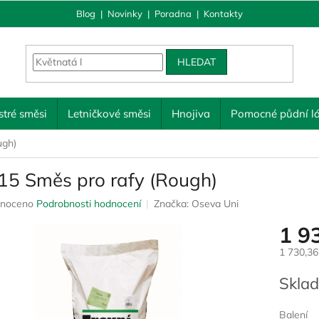
Blog
|
Novinky
|
Poradna
|
Kontakty
HLEDAT
tré směsi
Letničkové směsi
Hnojiva
Pomocné půdní lá
ugh)
15 Směs pro rafy (Rough)
né
noceno
Podrobnosti hodnocení
Značka:
Oseva Uni
ení
1 9
u
1 730,3
Měrná
Sklad
cena:
ek.
Balení