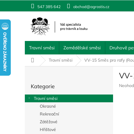
Přejít
547 385 642
obchod@agrostis.cz
na
obsah
Travní směsi
Zemědělské směsi
Druhově pes
Domů
Travní směsi
VV-15 Směs pro rafy (Ro
P
VV-
o
Přeskočit
s
Průměr
Kategorie
Neohod
kategorie
t
hodnoc
r
produkt
Travní směsi
a
je
Okrasné
n
0,0
z
Rekreační
n
5
í
Zátěžové
hvězdič
p
Hřišťové