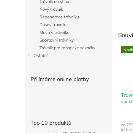
Trávník do stínu
Nový trávník
Regenerace trávníku
Dosev trávníku
Mech v trávníku
Souvi
Sportovní trávníky
Trávník pro robotické sekačky
Novi
Ostatní
Přijímáme online platby
Travn
such
Top 10 produktů
od 22
Kč be