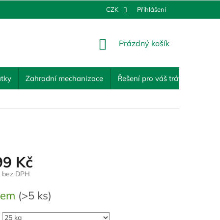
CZK
Přihlášení
NÁKUPNÍ
Prázdný košík
KOŠÍK
tky
Zahradní mechanizace
Řešení pro váš trávník
Ost
99 Kč
č bez DPH
dem
(>5 ks)