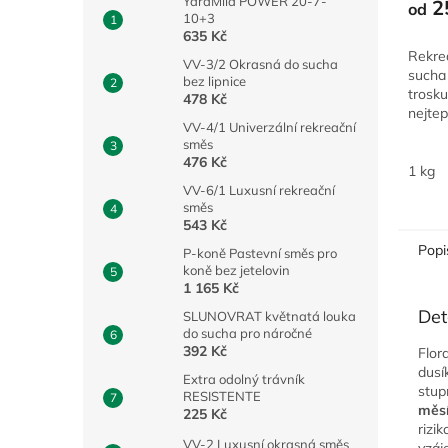
YaraMila POWER 20-7-
2
od
10+3
635 Kč
Rekre
VV-3/2 Okrasná do sucha
sucha
bez lipnice
trosku
478 Kč
nejtep
VV-4/1 Univerzální rekreační
odoln
směs
zátěži
476 Kč
1 kg
VV-6/1 Luxusní rekreační
směs
543 Kč
Popi
P-koně Pastevní směs pro
koně bez jetelovin
1 165 Kč
Det
SLUNOVRAT květnatá louka
do sucha pro náročné
392 Kč
Flor
dusí
Extra odolný trávník
stup
RESISTENTE
měs
225 Kč
rizi
VV-2 Luxusní okrasná směs
vzáj