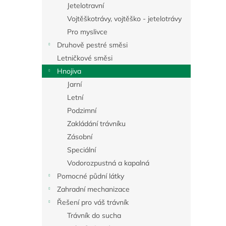
a
Jetelotravní
n
Vojtěškotrávy, vojtěško - jetelotrávy
e
Pro myslivce
l
Druhově pestré směsi
Letničkové směsi
Hnojiva
Jarní
Letní
Podzimní
Zakládání trávníku
Zásobní
Speciální
Vodorozpustná a kapalná
Pomocné půdní látky
Zahradní mechanizace
Řešení pro váš trávník
Trávník do sucha