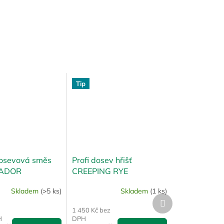
Tip
dosevová směs
Profi dosev hřišť
ADOR
CREEPING RYE
Skladem
(>5 ks)
Skladem
(1 ks)
Další
produkt
1 450 Kč bez
H
DPH