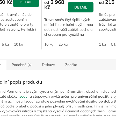
50 Kč
2 968
215 
DETAIL
od
od
Kč
DETAIL
ační travní směs do
Směs pro 
 se zastoupením
zatěžovan
Travní směs čtyř špičkových
tu prstnatého pro ty
trávníků 
odrůd lipnice luční s výbornou
lejší regiony. Perfektní
sportovišt
odolností vůči zátěži, suchu a
ost vysokým teplotám i
tří špičkov
chorobám pro využití na
.
vytrvalého
vysoce zatěžovaných
zapojení 
5 kg
10 kg
stanovištích s nároky na
10 kg
25 kg
1 kg
5 
zatěžované
jemnou...
s
Podobné (4)
Diskuze
Značka
ailní popis produktu
anid Permanent je svým vyrovnaným poměrem živin, obsahem dlouho
katé složky
Isodur
a stopových prvků určen pro
univerzální použití
s v
něm účinnosti. Isodur zajišťuje pozvolné
uvolňování dusíku po dobu 3
íců
podle průběhu počasí a jeho plynulý přísun rostlinám. Tím je minim
ko vyplavování nitrátů a zajištěna vysoká účinnost dodaných živin. Form
emný poměr jednotlivých živin umožňuje účinné využití trávníkového hn