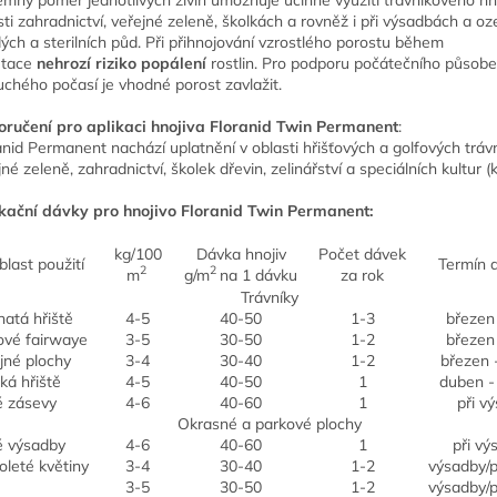
sti zahradnictví, veřejné zeleně, školkách a rovněž i při výsadbách a o
ých a sterilních půd. Při přihnojování vzrostlého porostu během
etace
nehrozí riziko popálení
rostlin. Pro podporu počátečního působe
uchého počasí je vhodné porost zavlažit.
ručení pro aplikaci hnojiva Floranid Twin Permanent
:
anid Permanent nachází uplatnění v oblasti hřišťových a golfových trávn
né zeleně, zahradnictví, školek dřevin, zelinářství a speciálních kultur (kv
kační dávky pro hnojivo Floranid Twin Permanent:
kg/100
Dávka hnojiv
Počet dávek
blast použití
Termín a
2
2
m
g/m
na 1 dávku
za rok
Trávníky
natá hřiště
4-5
40-50
1-3
březen 
ové fairwaye
3-5
30-50
1-2
březen 
jné plochy
3-4
30-40
1-2
březen 
ká hřiště
4-5
40-50
1
duben -
 zásevy
4-6
40-60
1
při v
Okrasné a parkové plochy
 výsadby
4-6
40-60
1
při vý
oleté květiny
3-4
30-40
1-2
výsadby/p
3-5
30-50
1-2
výsadby/p