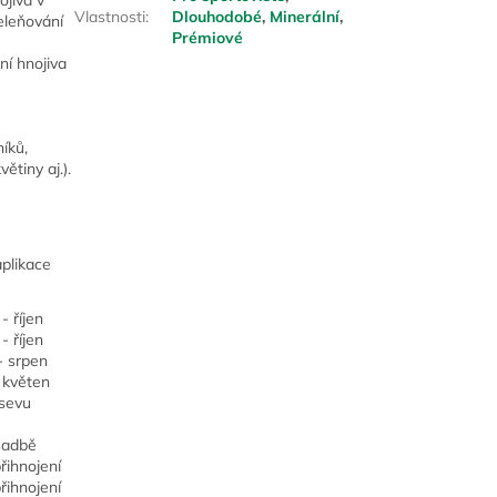
Vlastnosti
:
Dlouhodobé
,
Minerální
,
zeleňování
Prémiové
ní hnojiva
íků,
ětiny aj.).
plikace
- říjen
- říjen
- srpen
 květen
ýsevu
sadbě
řihnojení
řihnojení