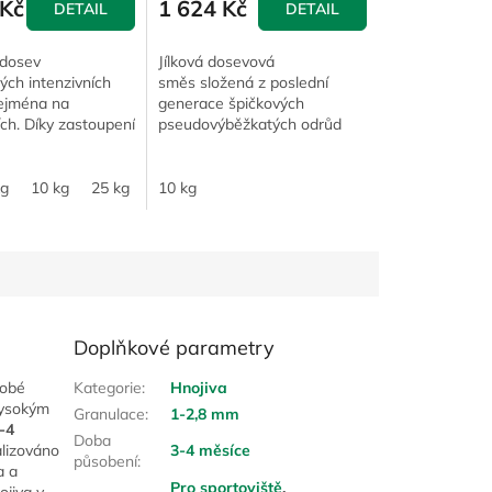
Kč
1 624 Kč
DETAIL
DETAIL
dosev
Jílková dosevová
ých intenzivních
směs složená z poslední
zejména na
generace špičkových
ích. Díky zastoupení
pseudovýběžkatých odrůd
ých odrůd jílku
(postranní růst) zajišťující
 zaručuje rychlé
výbornou schopnost
a obnovu
regenerace, odolnost vůči
kg
10 kg
25 kg
10 kg
ho...
zátěži a...
Doplňkové parametry
dobé
Kategorie
:
Hnojiva
ysokým
Granulace
:
1-2,8 mm
-4
Doba
alizováno
3-4 měsíce
působení
:
a a
Pro sportoviště
,
ojiva v