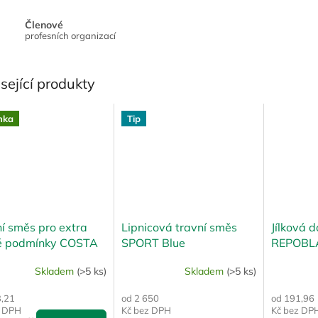
Členové
profesních organizací
sející produkty
nka
Tip
í směs pro extra
Lipnicová travní směs
Jílková 
é podmínky COSTA
SPORT Blue
REPOBL
Skladem
(>5 ks)
Skladem
(>5 ks)
3,21
od 2 650
od 191,96
z DPH
Kč bez DPH
Kč bez DP