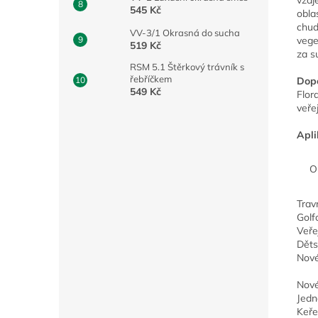
545 Kč
obla
chud
VV-3/1 Okrasná do sucha
veg
519 Kč
za s
RSM 5.1 Štěrkový trávník s
řebříčkem
Dopo
549 Kč
Flor
veřej
Apli
O
Trav
Golf
Veře
Děts
Nové
Nové
Jedn
Keře