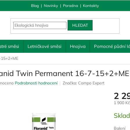
Blog
|
Novinky
|
Poradna
|
Kontakty
HLEDAT
tré směsi
Letničkové směsi
Hnojiva
Pomocné půdní lá
7-15+2+ME
ranid Twin Permanent 16-7-15+2+ME
né
noceno
Podrobnosti hodnocení
Značka:
Compo Expert
ení
2 2
u
1 900 K
Měrná
Skla
cena:
ek.
Balení