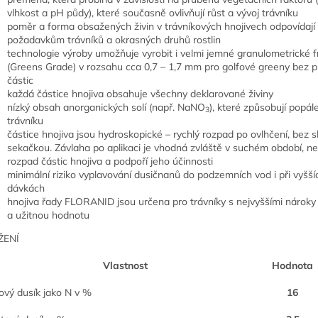
vlhkost a pH půdy), které současně ovlivňují růst a vývoj trávníku
poměr a forma obsažených živin v trávníkových hnojivech odpovídají
požadavkům trávníků a okrasných druhů rostlin
technologie výroby umožňuje vyrobit i velmi jemné granulometrické 
(Greens Grade) v rozsahu cca 0,7 – 1,7 mm pro golfové greeny bez 
částic
každá částice hnojiva obsahuje všechny deklarované živiny
nízký obsah anorganických solí (např. NaNO
), které způsobují popál
3
trávníku
částice hnojiva jsou hydroskopické – rychlý rozpad po ovlhčení, bez 
sekačkou. Závlaha po aplikaci je vhodná zvláště v suchém období, ne
rozpad částic hnojiva a podpoří jeho účinnosti
minimální riziko vyplavování dusičnanů do podzemních vod i při vyšší
dávkách
hnojiva řady FLORANID jsou určena pro trávníky s nejvyššími nároky
a užitnou hodnotu
ŽENÍ
Vlastnost
Hodnota
ový dusík jako N v %
16