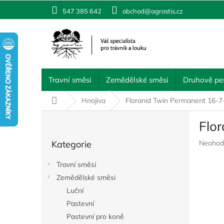
Přejít
547 385 642
obchod@agrostis.cz
na
obsah
Travní směsi
Zemědělské směsi
Druhově pes
Domů
Hnojiva
Floranid Twin Permanent 16-
P
Flo
o
Přeskočit
s
Průměr
Kategorie
Neohod
kategorie
t
hodnoc
r
produkt
Travní směsi
a
je
Zemědělské směsi
n
0,0
z
Luční
n
5
í
Pastevní
hvězdič
p
Pastevní pro koně