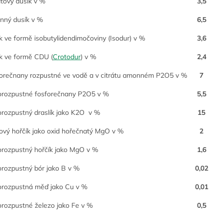
átový dusík v %
3,5
ný dusík v %
6,5
k ve formě isobutylidendimočoviny (Isodur) v %
3,6
k ve formě CDU (
Crotodur
) v %
2,4
orečnany rozpustné ve vodě a v citrátu amonném P2O5 v %
7
rozpustné fosforečnany P2O5 v %
5,5
rozpustný draslík jako K2O v %
15
ový hořčík jako oxid hořečnatý MgO v %
2
rozpustný hořčík jako MgO v %
1,6
rozpustný bór jako B v %
0,02
rozpustná měď jako Cu v %
0,01
rozpustné železo jako Fe v %
0,5