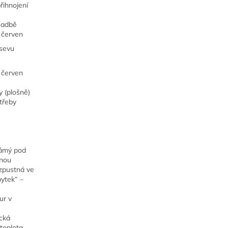
řihnojení
sadbě
 červen
ýsevu
 červen
y (plošně)
třeby
námý pod
anou
ozpustná ve
ytek“ –
ur v
ická
teplota,