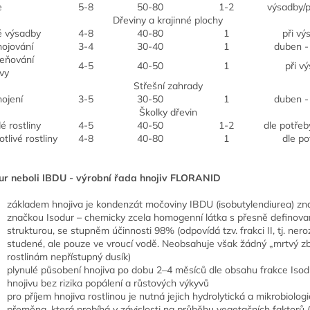
e
5-8
50-80
1-2
výsadby/p
Dřeviny a krajinné plochy
 výsadby
4-8
40-80
1
při vý
nojování
3-4
30-40
1
duben -
eňování
4-5
40-50
1
při v
vy
Střešní zahrady
nojení
3-5
30-50
1
duben -
Školky dřevin
é rostliny
4-5
40-50
1-2
dle potřeb
tlivé rostliny
4-8
40-80
1
dle po
ur neboli IBDU - výrobní řada hnojiv FLORANID
základem hnojiva je kondenzát močoviny IBDU (isobutylendiurea) z
značkou Isodur – chemicky zcela homogenní látka s přesně definov
strukturou, se stupněm účinnosti 98% (odpovídá tzv. frakci II, tj. ner
studené, ale pouze ve vroucí vodě. Neobsahuje však žádný „mrtvý zb
rostlinám nepřístupný dusík)
plynulé působení hnojiva po dobu 2–4 měsíců dle obsahu frakce Isod
hnojivu bez rizika popálení a růstových výkyvů
pro příjem hnojiva rostlinou je nutná jejich hydrolytická a mikrobiolog
přeměna, která probíhá v závislosti na průběhu vegetačních faktorů (