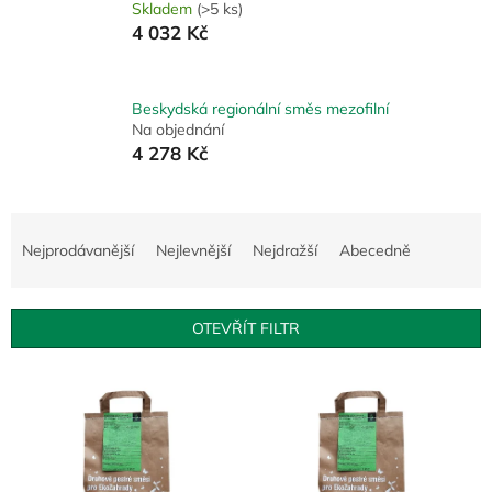
Skladem
(>5 ks)
4 032 Kč
Beskydská regionální směs mezofilní
Na objednání
4 278 Kč
Ř
a
Nejprodávanější
Nejlevnější
Nejdražší
Abecedně
z
e
n
OTEVŘÍT FILTR
í
p
V
r
ý
o
p
d
i
u
s
k