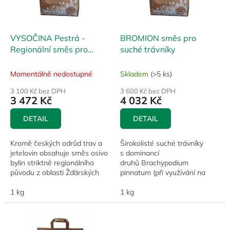
p
t
r
ů
o
d
VYSOČINA Pestrá -
BROMION směs pro
u
Regionální směs pro
suché trávníky
k
Žďárské vrchy a Vysočinu
t
Momentálně nedostupné
Skladem
(>5 ks)
ů
3 100 Kč bez DPH
3 600 Kč bez DPH
3 472 Kč
4 032 Kč
DETAIL
DETAIL
Kromě českých odrůd trav a
Širokolisté suché trávníky
jetelovin obsahuje směs osivo
s dominancí
bylin striktně regionálního
druhů Brachypodium
původu z oblasti Žďárských
pinnatum (při využívání na
vrchů. Regionální směs mohla
pastvu) a Bromus erectus (při
být namíchána díky
1 kg
využívání na seč) se vyskytují
1 kg
spolupráci...
na...