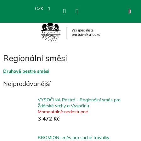
Přejít
na
CZK
NÁKU
obsah
KOŠÍK
Regionální směsi
Druhově pestré směsi
Nejprodávanější
VYSOČINA Pestrá - Regionální směs pro
Žďárské vrchy a Vysočinu
Momentálně nedostupné
3 472 Kč
BROMION směs pro suché trávníky