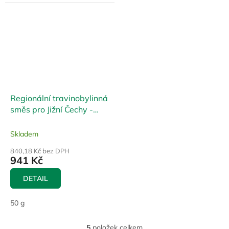
oblasti...
Regionální travinobylinná
směs pro Jižní Čechy -
Pestrá
Skladem
840,18 Kč bez DPH
941 Kč
DETAIL
50 g
5
položek celkem