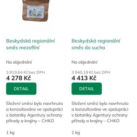
Beskydská regionální
Beskydská regionální
směs mezofilní
směs do sucha
Na objednání
Na objednání
3 819,64 Kč bez DPH
3 940,18 Kč bez DPH
4 278 Kč
4 413 Kč
DETAIL
DETAIL
Složení směsi bylo navrhnuto
Složení směsi bylo navrhnuto
a konzultováno ve spolupráci
a konzultováno ve spolupráci
s botaniky Agentury ochrany
s botaniky Agentury ochrany
přírody a krajiny – CHKO
přírody a krajiny – CHKO
Beskydy a je vhodná pro vlhčí,
Beskydy a je vhodná pro sušší
živinami lépe zásobené...
1 kg
a méně živinami bohaté
1 kg