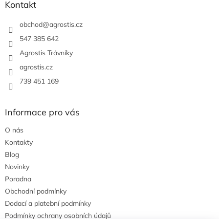
a
Kontakt
t
í
obchod
@
agrostis.cz
547 385 642
Agrostis Trávníky
agrostis.cz
739 451 169
Informace pro vás
O nás
Kontakty
Blog
Novinky
Poradna
Obchodní podmínky
Dodací a platební podmínky
Podmínky ochrany osobních údajů