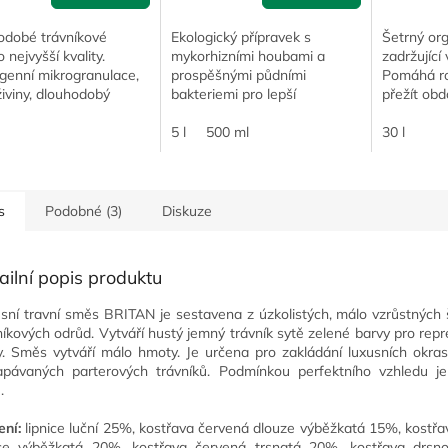
odobé trávníkové
Ekologický přípravek s
Šetrný org
o nejvyšší kvality.
mykorhizními houbami a
zadržující
enní mikrogranulace,
prospěšnými půdními
Pomáhá ro
iviny, dlouhodobý
bakteriemi pro lepší
přežít obd
 Ideální volba pro
prokořenění, odolnost suchu
vodu a hno
é a sportovní trávníky
a celkovou vitalitu porostu.
5 l
500 ml
30 l
ší úrovně. Vhodné...
s
Podobné (3)
Diskuze
ailní popis produktu
sní travní směs BRITAN je sestavena z úzkolistých, málo vzrůstných
níkových odrůd. Vytváří hustý jemný trávník sytě zelené barvy pro repr
y. Směs vytváří málo hmoty. Je určena pro zakládání luxusních okra
apávaných parterových trávníků. Podmínkou perfektního vzhledu je 
.
ení:
lipnice luční
25%,
kostřava červená
dlouze výběžkatá 15%, kostřa
ce výběžkatá 20%, kostřava červená trsnatá 20%, kostřava drsno