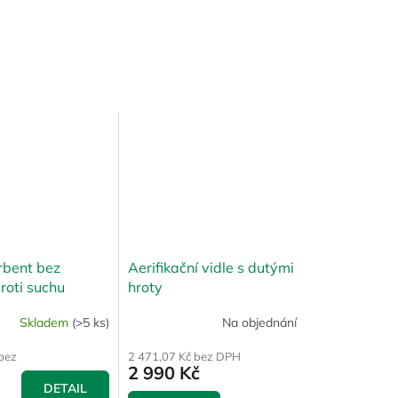
rbent bez
Aerifikační vidle s dutými
roti suchu
hroty
A
Skladem
(>5 ks)
Na objednání
bez
2 471,07 Kč bez DPH
2 990 Kč
DETAIL