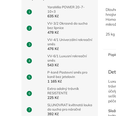
YaraMila POWER 20-7-
Dlouh
10+3
hnojiv
635 Kč
Homog
VV-3/2 Okrasná do sucha
mikrož
bez lipnice
efekt.
478 Kč
okrasn
25 kg
nejvyš
VV-4/1 Univerzální rekreační
směs
476 Kč
Popi
VV-6/1 Luxusní rekreační
směs
543 Kč
Det
P-koně Pastevní směs pro
koně bez jetelovin
Luxu
1 165 Kč
tráv
Extra odolný trávník
účel
RESISTENTE
sešl
225 Kč
péče
SLUNOVRAT květnatá louka
do sucha pro náročné
Slož
392 Kč
krát