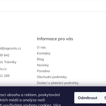
Informace pro vás
O nás
d
@
agrostis.cz
Kontakty
85 642
Blog
is Trávníky
Novinky
is.cz
Poradna
51 169
Obchodní podmínky
Dodací a platební podmínky
Podmínky ochrany osobních
údajů
zaci obsahu a reklam, poskytování
Odmítnout
Reklamace a vrácení zboží
álních médií a analýze naší
i využíváme soubory cookies. Více
agrostis.cz