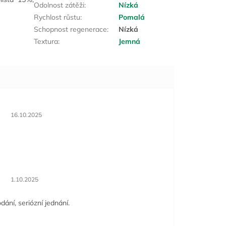
Odolnost zátěži
:
Nízká
Rychlost růstu
:
Pomalá
Schopnost regenerace
:
Nízká
Textura
:
Jemná
Hodnocení obchodu je 5 z 5 hvězdiček.
16.10.2025
Hodnocení obchodu je 5 z 5 hvězdiček.
1.10.2025
dání, seriózní jednání.