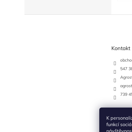
Z
á
p
a
t
Kontakt
í
obcho
547 3
Agrost
agrost
739 4
K personali
funkcí soci
návštěvnost