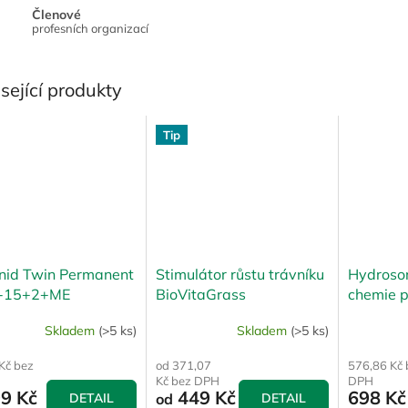
Členové
profesních organizací
sející produkty
Tip
anid Twin Permanent
Stimulátor růstu trávníku
Hydroso
-15+2+ME
BioVitaGrass
chemie p
MrAQU
Skladem
(>5 ks)
Skladem
(>5 ks)
Kč bez
od 371,07
576,86 Kč 
Kč bez DPH
DPH
99 Kč
449 Kč
698 Kč
DETAIL
od
DETAIL