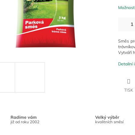
Možnosti
Směs pro
trávník
Vytváří 
Detailní
TISK
Radíme vám
Velký výběr
již od roku 2002
kvalitních směsí