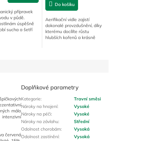
Do košíku
anický přípravek
 vodu v půdě.
Aerifikační vidle zajistí
stlinám úspěšně
dokonalé provzdušnění, díky
obí sucha a šetří
kterému docílíte růstu
jiva. Český patent.
hlubších kořenů a krásně
hustého trávníku.
Doplňkové parametry
 špičkových
Kategorie
:
Travní směsi
ezentativní
Nároky na hnojení
:
Vysoké
sných málo
Nároky na péči
:
Vysoké
intenzivní
Nároky na závlahu
:
Střední
Odolnost chorobám
:
Vysoká
va červená
Odolnost zastínění
:
Vysoká
listá 15%,