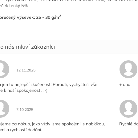
eček tenký 5%
2
ručený výsevek: 25 - 30 g/m
Hodnocení obchodu je 5 z 5 hvězdiček.
12.11.2025
jen tu nejlepší zkušenost! Poradili, vychystali, vše
+ ano
le k naší spokojenosti. ;-)
Hodnocení obchodu je 5 z 5 hvězdiček.
7.10.2025
jeme za nákup, jako vždy jsme spokojeni, s nabídkou,
Rychlé do
mi a rychlostí dodání.