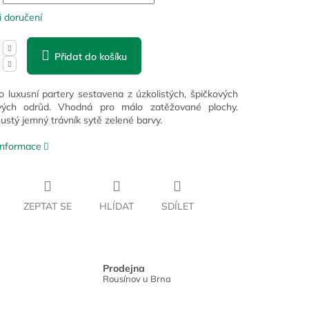
 doručení
Přidat do košíku
 luxusní partery sestavena z úzkolistých, špičkových
ových odrůd. Vhodná pro málo zatěžované plochy.
hustý jemný trávník sytě zelené barvy.
 informace
ZEPTAT SE
HLÍDAT
SDÍLET
Prodejna
Rousínov u Brna