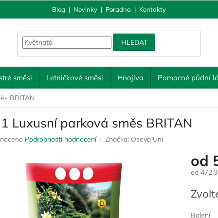
Blog
|
Novinky
|
Poradna
|
Kontakty
HLEDAT
tré směsi
Letničkové směsi
Hnojiva
Pomocné půdní lá
měs BRITAN
 1 Luxusní parková směs BRITAN
né
noceno
Podrobnosti hodnocení
Značka:
Oseva Uni
ení
od
u
od
472,3
Měrná
Zvolt
cena:
ek.
Balení