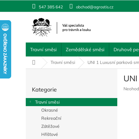
Přejít
547 385 642
obchod@agrostis.cz
na
obsah
Travní směsi
Zemědělské směsi
Druhově pes
Domů
Travní směsi
UNI 1 Luxusní parková s
P
UNI
o
Přeskočit
s
Průměr
Kategorie
Neohod
kategorie
t
hodnoc
r
produkt
Travní směsi
a
je
Okrasné
n
0,0
z
Rekreační
n
5
í
Zátěžové
hvězdič
p
Hřišťové