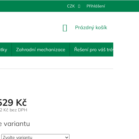
CZK
Přihlášení
NÁKUPNÍ
Prázdný košík
KOŠÍK
tky
Zahradní mechanizace
Řešení pro váš trávník
Ost
529 Kč
2 Kč
bez DPH
e variantu