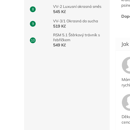
psin
VV-2 Luxusní okrasná směs
545 Kč
Dopo
VV-3/1 Okrasná do sucha
519 Kč
RSM 5.1 Štěrkový trávník s
řebříčkem
549 Kč
Mám 
rych
Děku
cena