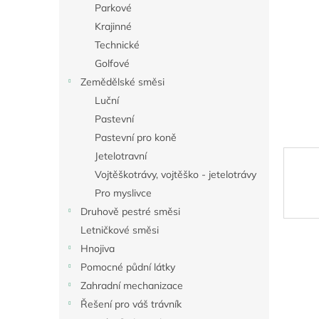
a
Parkové
n
Krajinné
e
Technické
l
Golfové
Zemědělské směsi
Luční
Pastevní
Pastevní pro koně
Jetelotravní
Vojtěškotrávy, vojtěško - jetelotrávy
Pro myslivce
Druhově pestré směsi
Letničkové směsi
Hnojiva
Pomocné půdní látky
Zahradní mechanizace
Řešení pro váš trávník