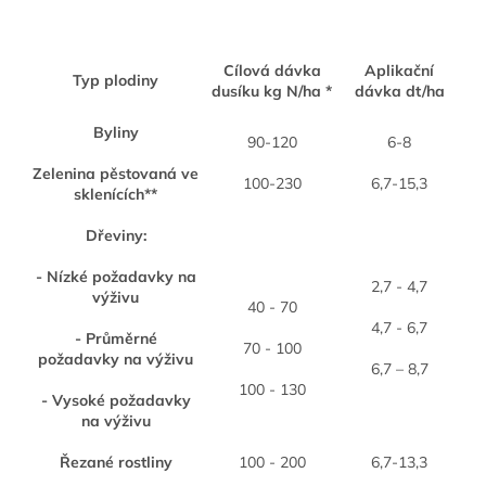
Cílová dávka
Aplikační
Typ plodiny
dusíku kg N/ha *
dávka dt/ha
Byliny
90-120
6-8
Zelenina pěstovaná ve
100-230
6,7-15,3
sklenících**
Dřeviny:
- Nízké požadavky na
2,7 - 4,7
výživu
40 - 70
4,7 - 6,7
- Průměrné
70 - 100
požadavky na výživu
6,7 – 8,7
100 - 130
- Vysoké požadavky
na výživu
Řezané rostliny
100 - 200
6,7-13,3