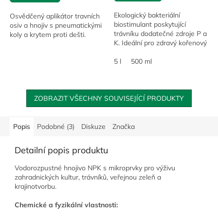
Ekologický bakteriální
Osvědčený aplikátor travních
biostimulant poskytující
osiv a hnojiv s pneumatickými
trávníku dodatečné zdroje P a
koly a krytem proti dešti.
K. Ideální pro zdravý kořenový
systém a zvýšení odolnosti
vůči stresovým faktorům.
5 l
500 ml
ZOBRAZIT VŠECHNY SOUVISEJÍCÍ PRODUKTY
Popis
Podobné (3)
Diskuze
Značka
Detailní popis produktu
Vodorozpustné hnojivo NPK s mikroprvky pro výživu
zahradnických kultur, trávníků, veřejnou zeleň a
krajinotvorbu.
Chemické a fyzikální vlastnosti: