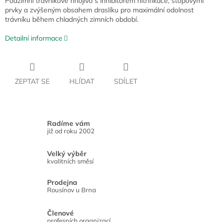
Podzimní trávníkové hnojivo s inhibitorem nitrifikace, stopovými
prvky a zvýšeným obsahem draslíku pro maximální odolnost
trávníku během chladných zimních období.
Detailní informace
ZEPTAT SE
HLÍDAT
SDÍLET
Radíme vám
již od roku 2002
Velký výběr
kvalitních směsí
Prodejna
Rousínov u Brna
Členové
profesních organizací