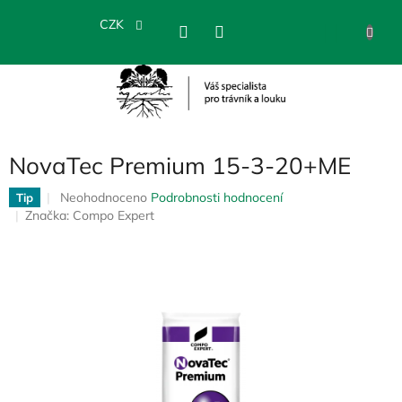
Přejít
na
CZK
NÁKU
obsah
KOŠÍK
NovaTec Premium 15-3-20+ME
Průměrné
Neohodnoceno
Podrobnosti hodnocení
Tip
hodnocení
Značka:
Compo Expert
produktu
je
0,0
z
5
hvězdiček.