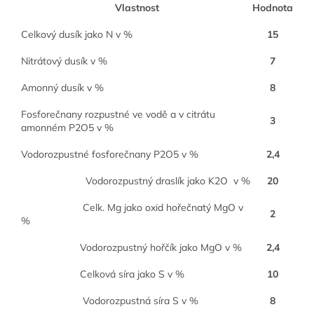
Vlastnost
Hodnota
Celkový dusík jako N v %
15
Nitrátový dusík v %
7
Amonný dusík v %
8
Fosforečnany rozpustné ve vodě a v citrátu
3
amonném P2O5 v %
Vodorozpustné fosforečnany P2O5 v %
2,4
Vodorozpustný draslík jako K2O v %
20
Celk. Mg jako oxid hořečnatý MgO v
2
%
Vodorozpustný hořčík jako MgO v %
2,4
Celková síra jako S v %
10
Vodorozpustná síra S v %
8