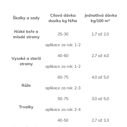
Cílová dávka
Jednotlivá dávka
Školky a sady
dusíku kg N/ha
kg/100 m²
Nízké keře a
25-30
1,7 až 2,0
mladé stromy
aplikace za rok: 1-2
40-60
2,7 až 4,0
Vysoké a starší
stromy
aplikace za rok: 1-2
60-75
4,0 až 5,0
Růže
aplikace za rok: 2-3
50-75
3,0 až 5,0
Trvalky
aplikace za rok: 2-4
40-50
2,7 až 3,3