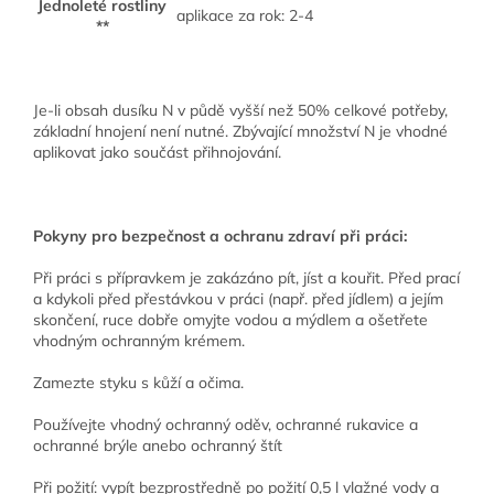
Jednoleté rostliny
aplikace za rok: 2-4
**
Je-li obsah dusíku N v půdě vyšší než 50% celkové potřeby,
základní hnojení není nutné. Zbývající množství N je vhodné
aplikovat jako součást přihnojování.
Pokyny pro bezpečnost a ochranu zdraví při práci:
Při práci s přípravkem je zakázáno pít, jíst a kouřit. Před prací
a kdykoli před přestávkou v práci (např. před jídlem) a jejím
skončení, ruce dobře omyjte vodou a mýdlem a ošetřete
vhodným ochranným krémem.
Zamezte styku s kůží a očima.
Používejte vhodný ochranný oděv, ochranné rukavice a
ochranné brýle anebo ochranný štít
Při požití: vypít bezprostředně po požití 0,5 l vlažné vody a