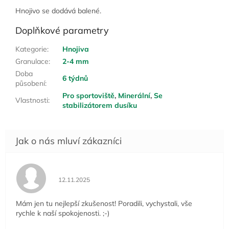
Hnojivo se dodává balené.
Doplňkové parametry
Kategorie
:
Hnojiva
Granulace
:
2-4 mm
Doba
6 týdnů
působení
:
Pro sportoviště
,
Minerální
,
Se
Vlastnosti
:
stabilizátorem dusíku
Hodnocení obchodu je 5 z 5 hvězdiček.
12.11.2025
Mám jen tu nejlepší zkušenost! Poradili, vychystali, vše
rychle k naší spokojenosti. ;-)