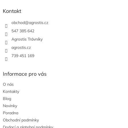
p
a
Kontakt
t
í
obchod
@
agrostis.cz
547 385 642
Agrostis Trávníky
agrostis.cz
739 451 169
Informace pro vás
O nás
Kontakty
Blog
Novinky
Poradna
Obchodní podmínky
Dodací a platební podmínky