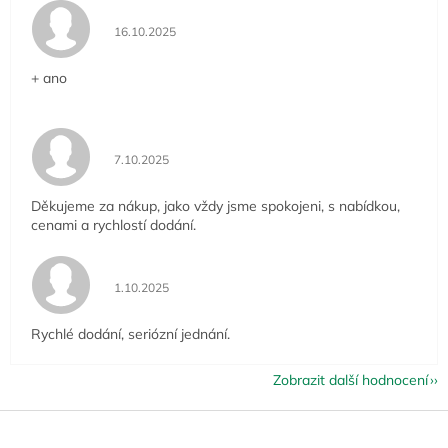
Hodnocení obchodu je 5 z 5 hvězdiček.
16.10.2025
+ ano
Hodnocení obchodu je 5 z 5 hvězdiček.
7.10.2025
Děkujeme za nákup, jako vždy jsme spokojeni, s nabídkou,
cenami a rychlostí dodání.
Hodnocení obchodu je 5 z 5 hvězdiček.
1.10.2025
Rychlé dodání, seriózní jednání.
Zobrazit další hodnocení
Z
á