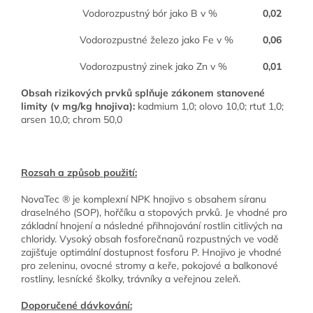
Vodorozpustný bór jako B v %
0,02
Vodorozpustné železo jako Fe v %
0,06
Vodorozpustný zinek jako Zn v %
0,01
Obsah rizikových prvků splňuje zákonem stanovené
limity (v mg/kg hnojiva):
kadmium 1,0; olovo 10,0; rtuť 1,0;
arsen 10,0; chrom 50,0
Rozsah a způsob použití:
NovaTec ® je komplexní NPK hnojivo s obsahem síranu
draselného (SOP), hořčíku a stopových prvků. Je vhodné pro
základní hnojení a následné přihnojování rostlin citlivých na
chloridy. Vysoký obsah fosforečnanů rozpustných ve vodě
zajišťuje optimální dostupnost fosforu P. Hnojivo je vhodné
pro zeleninu, ovocné stromy a keře, pokojové a balkonové
rostliny, lesnícké školky, trávníky a veřejnou zeleň.
Doporučené dávkování: