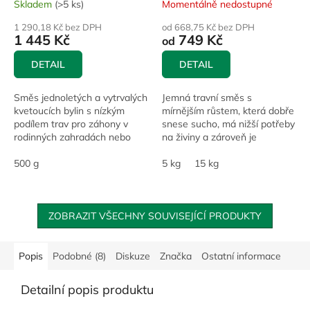
Skladem
(>5 ks)
Momentálně nedostupné
1 290,18 Kč bez DPH
od 668,75 Kč bez DPH
1 445 Kč
749 Kč
od
DETAIL
DETAIL
Směs jednoletých a vytrvalých
Jemná travní směs s
kvetoucích bylin s nízkým
mírnějším růstem, která dobře
podílem trav pro záhony v
snese sucho, má nižší potřeby
rodinných zahradách nebo
na živiny a zároveň je
veřejné zeleni v intravilánu.
dostatečně odolná běžné
500 g
zátěži. Cílí zejména na
5 kg
15 kg
zatravnění větších ploch s...
ZOBRAZIT VŠECHNY SOUVISEJÍCÍ PRODUKTY
Popis
Podobné (8)
Diskuze
Značka
Ostatní informace
Detailní popis produktu