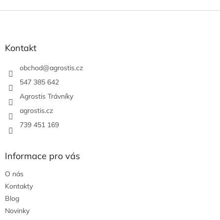
Z
á
p
a
Kontakt
t
í
obchod
@
agrostis.cz
547 385 642
Agrostis Trávníky
agrostis.cz
739 451 169
Informace pro vás
O nás
Kontakty
Blog
Novinky