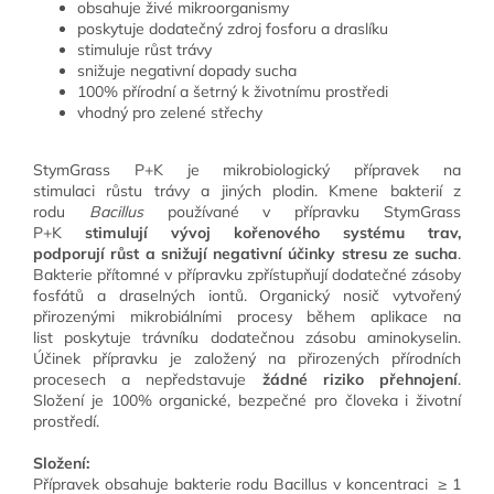
obsahuje živé mikroorganismy
poskytuje dodatečný zdroj fosforu a draslíku
stimuluje růst trávy
snižuje negativní dopady sucha
100% přírodní a šetrný k životnímu prostředi
vhodný pro zelené střechy
StymGrass P+K je mikrobiologický přípravek na
stimulaci růstu trávy a jiných plodin. Kmene bakterií z
rodu
Bacillus
používané v přípravku StymGrass
P+K
stimulují vývoj kořenového systému trav,
podporují růst a snižují negativní účinky stresu ze sucha
.
Bakterie přítomné v přípravku zpřístupňují dodatečné zásoby
fosfátů a draselných iontů. Organický nosič vytvořený
přirozenými mikrobiálními procesy během aplikace na
list poskytuje trávníku dodatečnou zásobu aminokyselin.
Účinek přípravku je založený na přirozených přírodních
procesech a nepředstavuje
žádné riziko přehnojení
.
Složení je 100% organické, bezpečné pro človeka i životní
prostředí.
Složení:
Přípravek obsahuje bakterie rodu Bacillus v koncentraci ≥ 1