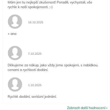
Mám jen tu nejlepší zkušenost! Poradili, vychystali, vše
rychle k naší spokojenosti. ;-)
Hodnocení obchodu je 5 z 5 hvězdiček.
16.10.2025
+ ano
Hodnocení obchodu je 5 z 5 hvězdiček.
7.10.2025
Děkujeme za nákup, jako vždy jsme spokojeni, s nabídkou,
cenami a rychlostí dodání.
Hodnocení obchodu je 5 z 5 hvězdiček.
1.10.2025
Rychlé dodání, seriózní jednání.
Zobrazit další hodnocení