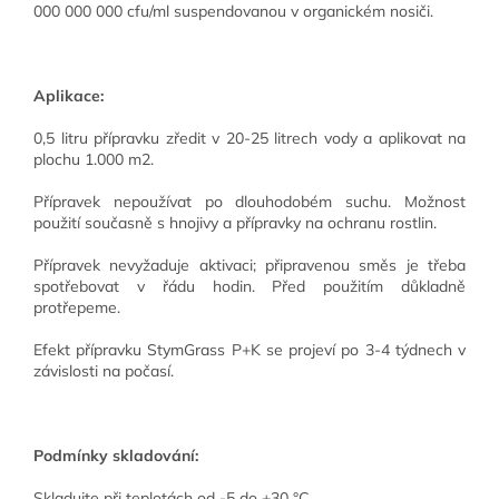
000 000 000 cfu/ml suspendovanou v organickém nosiči.
Aplikace:
0,5 litru přípravku zředit v 20-25 litrech vody a aplikovat na
plochu 1.000 m2.
Přípravek nepoužívat po dlouhodobém suchu. Možnost
použití současně s hnojivy a přípravky na ochranu rostlin.
Přípravek nevyžaduje aktivaci; připravenou směs je třeba
spotřebovat v řádu hodin. Před použitím důkladně
protřepeme.
Efekt přípravku StymGrass P+K se projeví po 3-4 týdnech v
závislosti na počasí.
Podmínky skladování:
Skladujte při teplotách od -5 do +30 °C.