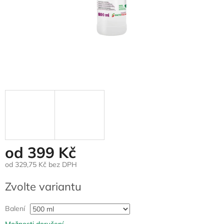
od
399 Kč
od
329,75 Kč
bez DPH
Měrná
Zvolte variantu
cena:
Balení