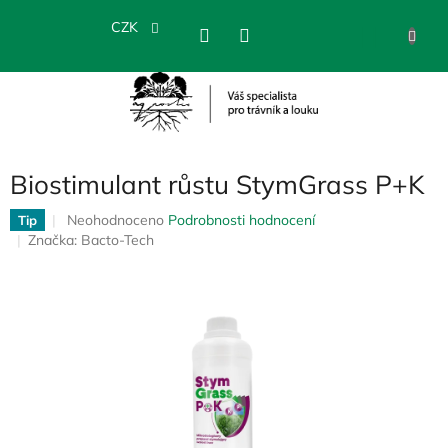
Přejít
na
CZK
NÁKU
obsah
KOŠÍK
Biostimulant růstu StymGrass P+K
Průměrné
Neohodnoceno
Podrobnosti hodnocení
Tip
hodnocení
Značka:
Bacto-Tech
produktu
je
0,0
z
5
hvězdiček.