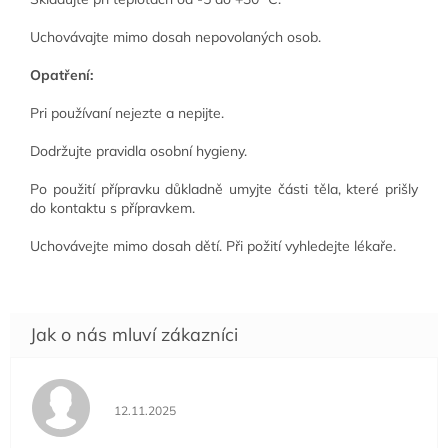
Uchovávajte mimo dosah nepovolaných osob.
Opatření:
Pri používaní nejezte a nepijte.
Dodržujte pravidla osobní hygieny.
Po použití přípravku důkladně umyjte části těla, které prišly
do kontaktu s přípravkem.
Uchovávejte mimo dosah dětí. Při požití vyhledejte lékaře.
Hodnocení obchodu je 5 z 5 hvězdiček.
12.11.2025