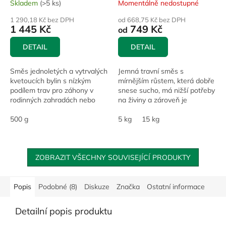
Skladem
(>5 ks)
Momentálně nedostupné
1 290,18 Kč bez DPH
od 668,75 Kč bez DPH
1 445 Kč
749 Kč
od
DETAIL
DETAIL
Směs jednoletých a vytrvalých
Jemná travní směs s
kvetoucích bylin s nízkým
mírnějším růstem, která dobře
podílem trav pro záhony v
snese sucho, má nižší potřeby
rodinných zahradách nebo
na živiny a zároveň je
veřejné zeleni v intravilánu.
dostatečně odolná běžné
500 g
zátěži. Cílí zejména na
5 kg
15 kg
zatravnění větších ploch s...
ZOBRAZIT VŠECHNY SOUVISEJÍCÍ PRODUKTY
Popis
Podobné (8)
Diskuze
Značka
Ostatní informace
Detailní popis produktu