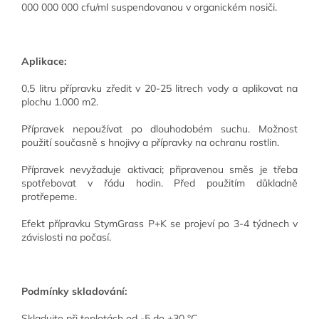
000 000 000 cfu/ml suspendovanou v organickém nosiči.
Aplikace:
0,5 litru přípravku zředit v 20-25 litrech vody a aplikovat na
plochu 1.000 m2.
Přípravek nepoužívat po dlouhodobém suchu. Možnost
použití současně s hnojivy a přípravky na ochranu rostlin.
Přípravek nevyžaduje aktivaci; připravenou směs je třeba
spotřebovat v řádu hodin. Před použitím důkladně
protřepeme.
Efekt přípravku StymGrass P+K se projeví po 3-4 týdnech v
závislosti na počasí.
Podmínky skladování:
Skladujte při teplotách od -5 do +30 °C.