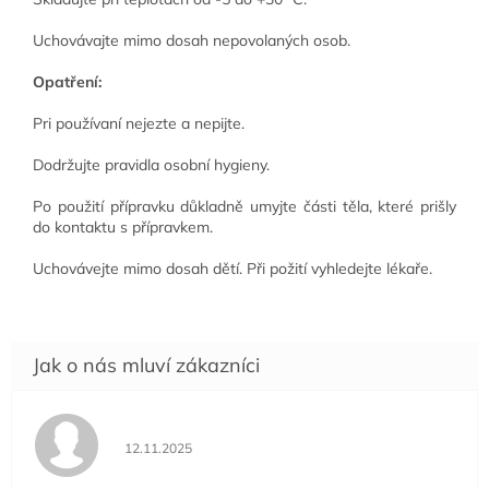
Uchovávajte mimo dosah nepovolaných osob.
Opatření:
Pri používaní nejezte a nepijte.
Dodržujte pravidla osobní hygieny.
Po použití přípravku důkladně umyjte části těla, které prišly
do kontaktu s přípravkem.
Uchovávejte mimo dosah dětí. Při požití vyhledejte lékaře.
Hodnocení obchodu je 5 z 5 hvězdiček.
12.11.2025