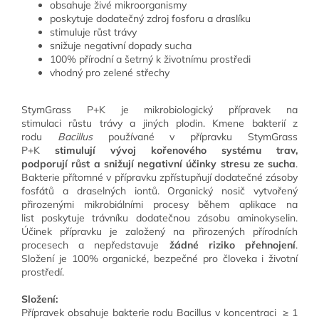
obsahuje živé mikroorganismy
poskytuje dodatečný zdroj fosforu a draslíku
stimuluje růst trávy
snižuje negativní dopady sucha
100% přírodní a šetrný k životnímu prostředi
vhodný pro zelené střechy
StymGrass P+K je mikrobiologický přípravek na
stimulaci růstu trávy a jiných plodin. Kmene bakterií z
rodu
Bacillus
používané v přípravku StymGrass
P+K
stimulují vývoj kořenového systému trav,
podporují růst a snižují negativní účinky stresu ze sucha
.
Bakterie přítomné v přípravku zpřístupňují dodatečné zásoby
fosfátů a draselných iontů. Organický nosič vytvořený
přirozenými mikrobiálními procesy během aplikace na
list poskytuje trávníku dodatečnou zásobu aminokyselin.
Účinek přípravku je založený na přirozených přírodních
procesech a nepředstavuje
žádné riziko přehnojení
.
Složení je 100% organické, bezpečné pro človeka i životní
prostředí.
Složení:
Přípravek obsahuje bakterie rodu Bacillus v koncentraci ≥ 1