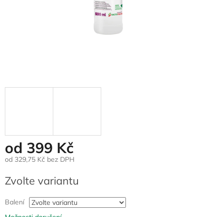
od
399 Kč
od
329,75 Kč
bez DPH
Měrná
Zvolte variantu
cena:
Balení