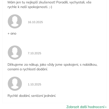
Mám jen tu nejlepší zkušenost! Poradili, vychystali, vše
rychle k naší spokojenosti. ;-)
Hodnocení obchodu je 5 z 5 hvězdiček.
16.10.2025
+ ano
Hodnocení obchodu je 5 z 5 hvězdiček.
7.10.2025
Děkujeme za nákup, jako vždy jsme spokojeni, s nabídkou,
cenami a rychlostí dodání.
Hodnocení obchodu je 5 z 5 hvězdiček.
1.10.2025
Rychlé dodání, seriózní jednání.
Zobrazit další hodnocení