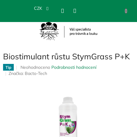
Přejít
na
CZK
NÁKU
obsah
KOŠÍK
Biostimulant růstu StymGrass P+K
Průměrné
Neohodnoceno
Podrobnosti hodnocení
Tip
hodnocení
Značka:
Bacto-Tech
produktu
je
0,0
z
5
hvězdiček.