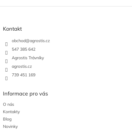
Z
á
p
a
Kontakt
t
í
obchod
@
agrostis.cz
547 385 642
Agrostis Trávníky
agrostis.cz
739 451 169
Informace pro vás
O nás
Kontakty
Blog
Novinky