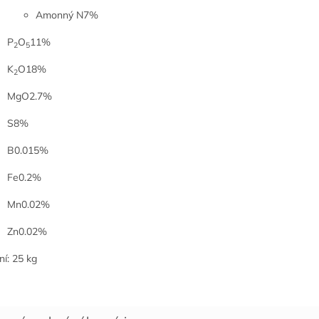
Amonný N7%
P
O
11%
2
5
K
O18%
2
MgO2.7%
S8%
B0.015%
Fe0.2%
Mn0.02%
Zn0.02%
ní: 25 kg