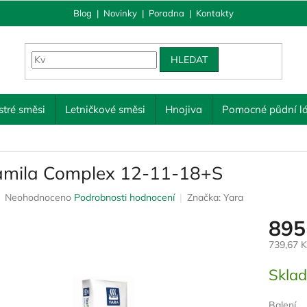
Blog
|
Novinky
|
Poradna
|
Kontakty
HLEDAT
tré směsi
Letničkové směsi
Hnojiva
Pomocné půdní lá
amila Complex 12-11-18+S
Průměrné
Neohodnoceno
Podrobnosti hodnocení
Značka:
Yara
hodnocení
895
produktu
je
739,67 
0,0
z
Měrná
Skla
5
cena:
hvězdiček.
Balení