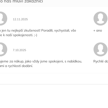
Hodnocení obchodu je 5 z 5 hvězdiček.
12.11.2025
jen tu nejlepší zkušenost! Poradili, vychystali, vše
+ ano
le k naší spokojenosti. ;-)
Hodnocení obchodu je 5 z 5 hvězdiček.
7.10.2025
jeme za nákup, jako vždy jsme spokojeni, s nabídkou,
Rychlé do
mi a rychlostí dodání.