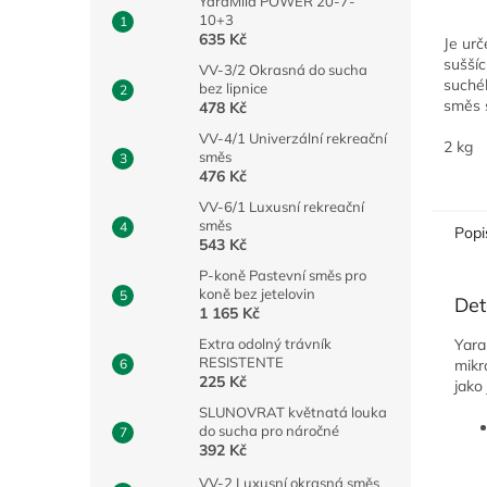
YaraMila POWER 20-7-
10+3
635 Kč
Je ur
sušší
VV-3/2 Okrasná do sucha
suchéh
bez lipnice
směs s
478 Kč
ostatn
VV-4/1 Univerzální rekreační
rekrea
2 kg
směs
pro za
476 Kč
VV-6/1 Luxusní rekreační
směs
Popi
543 Kč
P-koně Pastevní směs pro
koně bez jetelovin
Det
1 165 Kč
Extra odolný trávník
Yara
RESISTENTE
mikr
225 Kč
jako
SLUNOVRAT květnatá louka
do sucha pro náročné
392 Kč
VV-2 Luxusní okrasná směs