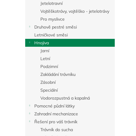
a
Jetelotravní
n
Vojtěškotrávy, vojtěško - jetelotrávy
e
Pro myslivce
l
Druhově pestré směsi
Letničkové směsi
Hnojiva
Jarní
Letní
Podzimní
Zakládání trávníku
Zásobní
Speciální
Vodorozpustná a kapalná
Pomocné půdní látky
Zahradní mechanizace
Řešení pro váš trávník
Trávník do sucha