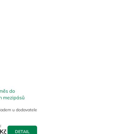
měs do
h mezipásů
ladem u dodavatele
H
Kč
DETAIL