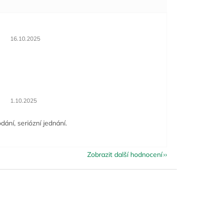
Hodnocení obchodu je 5 z 5 hvězdiček.
16.10.2025
Hodnocení obchodu je 5 z 5 hvězdiček.
1.10.2025
dání, seriózní jednání.
Zobrazit další hodnocení