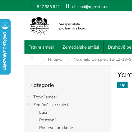
Přejít
547 385 642
obchod@agrostis.cz
na
obsah
Travní směsi
Zemědělské směsi
Druhově pes
Domů
Hnojiva
Yaramila Complex 12-11-18+S
P
Yar
o
Přeskočit
s
Kategorie
kategorie
Tip
t
r
Travní směsi
a
Zemědělské směsi
n
Luční
n
í
Pastevní
p
Pastevní pro koně