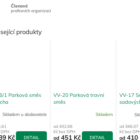
Členové
profesních organizací
sející produkty
6/1 Parková směs
VV-20 Parková travní
VV-17 S
ucha
směs
sadovýc
Skladem u dodavatele
Skladem
Sk
6,61
od 402,68
od 366,07
z DPH
Kč bez DPH
Kč bez DP
89 Kč
451 Kč
410 
DETAIL
od
DETAIL
od