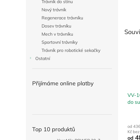
Trávník do stínu
Nový trávník
Regenerace trávníku
Dosev trávníku
Souvi
Mech v trávníku
Sportovní trávníky
Trávník pro robotické sekačky
Ostatní
Přijímáme online platby
VV-1
do s
od 43
Top 10 produktů
Kč be
4
od