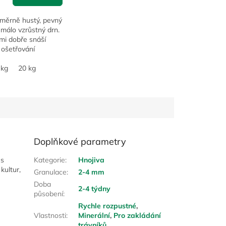
oměrně hustý, pevný
málo vzrůstný drn.
mi dobře snáší
 ošetřování
) a je
rný. Díky nízkému
 kg
20 kg
hodí také pro...
Doplňkové parametry
 s
Kategorie
:
Hnojiva
kultur,
Granulace
:
2-4 mm
Doba
2-4 týdny
působení
:
Rychle rozpustné
,
Vlastnosti
:
Minerální
,
Pro zakládání
trávníků