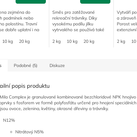
čena zejména do
Směs pro zatěžované
Vytváří p
ch podmínek nebo
rekreační trávníky. Díky
a zároveň 
o polostínu. Travní
vysokému podílu jílku
Porost vel
e dobře uplatní i na
vytrvalého se používá také
extenzivní
ích parkových a
na rychlé zatravnění
(mulčování
čních trávnících nebo
krajinných ploch ohrožených
10 kg
20 kg
2 kg
10 kg
20 kg
suchovzdo
2 kg
10
travňování dlažeb.
erozí půdy či zaplevelením...
vzrůstu se 
s
Podobné (5)
Diskuze
ailní popis produktu
Mila Complex je granulované kombinované bezchloridové NPK hnojivo
oprvky s fosforem ve formě polyfosfátu určené pro hnojení speciálních 
 jsou ovoce, zelenina, květiny, okrasné dřeviny a trávníky.
N12%
Nitrátový N5%