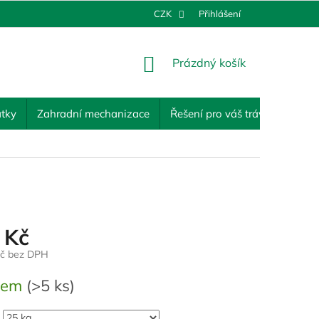
CZK
Přihlášení
NÁKUPNÍ
Prázdný košík
KOŠÍK
tky
Zahradní mechanizace
Řešení pro váš trávník
Ost
 Kč
Kč bez DPH
dem
(>5 ks)