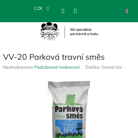
Přejít
na
CZK
NÁKU
obsah
KOŠÍK
VV-20 Parková travní směs
Průměrné
Neohodnoceno
Podrobnosti hodnocení
Značka:
Oseva Uni
hodnocení
produktu
je
0,0
z
5
hvězdiček.