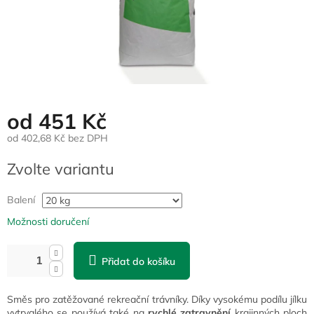
od
451 Kč
od
402,68 Kč
bez DPH
Měrná
Zvolte variantu
cena:
Balení
Možnosti doručení
Přidat do košíku
Směs pro zatěžované rekreační trávníky. Díky vysokému podílu jílku
vytrvalého se používá také na
rychlé zatravnění
krajinných ploch