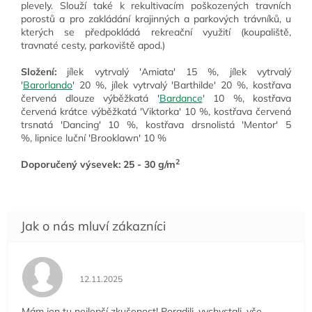
plevely. Slouží také k rekultivacím poškozených travních
porostů a pro zakládání krajinných a parkových trávníků, u
kterých se předpokládá rekreační využití (koupaliště,
travnaté cesty, parkoviště apod.)
Složení:
jílek vytrvalý
'Amiata' 15 %, jílek vytrvalý
'
Barorlando
' 20 %, jílek vytrvalý 'Barthilde' 20 %,
kostřava
červená
dlouze výběžkatá '
Bardance
' 10 %, kostřava
červená krátce výběžkatá 'Viktorka' 10 %, kostřava červená
trsnatá 'Dancing' 10 %, kostřava drsnolistá 'Mentor' 5
%,
lipnice luční
'Brooklawn' 10 %
2
Doporučený výsevek: 25 - 30 g/m
Hodnocení obchodu je 5 z 5 hvězdiček.
12.11.2025
Mám jen tu nejlepší zkušenost! Poradili, vychystali, vše