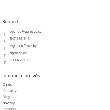
Z
á
p
a
Kontakt
t
í
obchod
@
agrostis.cz
547 385 642
Agrostis Trávníky
agrostis.cz
739 451 169
Informace pro vás
O nás
Kontakty
Blog
Novinky
Poradna