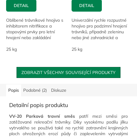
DETAIL
DETAIL
Oblíbené trávníkové hnojivo s
Univerzální rychle rozpustné
inhibitorem nitrifikace a
hnojivo pro podzimní hnojení
stopovými prvky pro letní
trávníků, případně zeleninu
hnojení nebo zakládání
nebo jiné zahradnické a
trávníků.
zemědělské kultury.
25 kg
25 kg
ZOBRAZIT VŠECHNY SOUVISEJÍCÍ PRODUKTY
Popis
Podobné (2)
Diskuze
Detailní popis produktu
VV-20 Parková travní směs
patří mezi směsi pro
zatěžované rekreační trávníky. Díky vysokému podílu jílku
vytrvalého se používá také na rychlé zatravnění krajinných
ploch ohrožených erozí půdy či zaplevelením vytrvalými