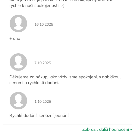
rychle k naší spokojenosti. ;-)
Hodnocení obchodu je 5 z 5 hvězdiček.
16.10.2025
+ ano
Hodnocení obchodu je 5 z 5 hvězdiček.
7.10.2025
Děkujeme za nákup, jako vždy jsme spokojeni, s nabídkou,
cenami a rychlostí dodání.
Hodnocení obchodu je 5 z 5 hvězdiček.
1.10.2025
Rychlé dodání, seriózní jednání.
Zobrazit další hodnocení