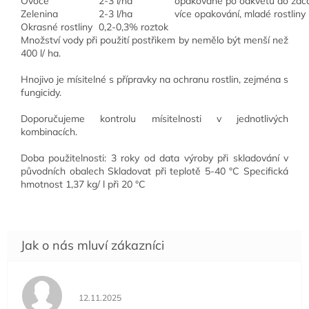
Ovoce
2-3 l/ha
opakovaně po odkvětu do začá
Zelenina
2-3 l/ha
více opakování, mladé rostliny
Okrasné rostliny
0,2-0,3% roztok
Množství vody při použití postřikem by nemělo být menší než
400 l/ ha.
Hnojivo je mísitelné s přípravky na ochranu rostlin, zejména s
fungicidy.
Doporučujeme kontrolu mísitelnosti v jednotlivých
kombinacích.
Doba použitelnosti: 3 roky od data výroby při skladování v
původních obalech Skladovat při teplotě 5-40 °C Specifická
hmotnost 1,37 kg/ l při 20 °C
Hodnocení obchodu je 5 z 5 hvězdiček.
12.11.2025