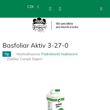
Přejít
na
CZK
NÁKU
obsah
KOŠÍK
Basfoliar Aktiv 3-27-0
Průměrné
Neohodnoceno
Podrobnosti hodnocení
Tip
hodnocení
Značka:
Compo Expert
produktu
je
0,0
z
5
hvězdiček.