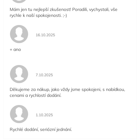
Mám jen tu nejlepší zkušenost! Poradili, vychystali, vše
rychle k naší spokojenosti. ;-)
Hodnocení obchodu je 5 z 5 hvězdiček.
16.10.2025
+ ano
Hodnocení obchodu je 5 z 5 hvězdiček.
7.10.2025
Děkujeme za nákup, jako vždy jsme spokojeni, s nabídkou,
cenami a rychlostí dodání.
Hodnocení obchodu je 5 z 5 hvězdiček.
1.10.2025
Rychlé dodání, seriózní jednání.