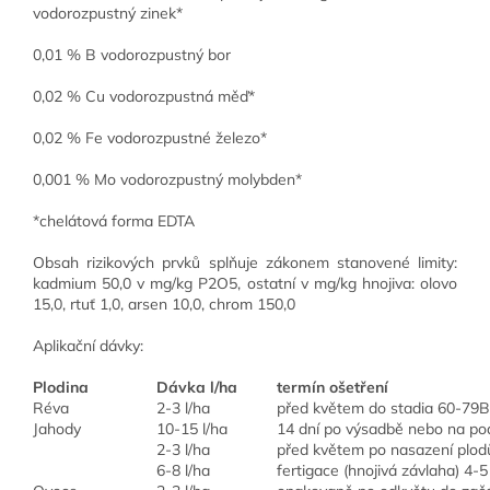
vodorozpustný zinek*
0,01 % B vodorozpustný bor
0,02 % Cu vodorozpustná měď*
0,02 % Fe vodorozpustné železo*
0,001 % Mo vodorozpustný molybden*
*chelátová forma EDTA
Obsah rizikových prvků splňuje zákonem stanovené limity:
kadmium 50,0 v mg/kg P2O5, ostatní v mg/kg hnojiva: olovo
15,0, rtuť 1,0, arsen 10,0, chrom 150,0
Aplikační dávky:
Plodina
Dávka l/ha
termín ošetření
Réva
2-3 l/ha
před květem do stadia 60-7
Jahody
10-15 l/ha
14 dní po výsadbě nebo na po
2-3 l/ha
před květem po nasazení plod
6-8 l/ha
fertigace (hnojivá závlaha) 4