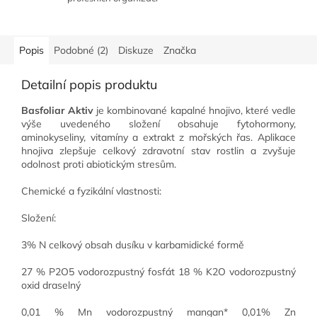
Popis
Podobné (2)
Diskuze
Značka
Detailní popis produktu
Basfoliar Aktiv
je kombinované kapalné hnojivo, které vedle
výše uvedeného složení obsahuje fytohormony,
aminokyseliny, vitamíny a extrakt z mořských řas. Aplikace
hnojiva zlepšuje celkový zdravotní stav rostlin a zvyšuje
odolnost proti abiotickým stresům.
Chemické a fyzikální vlastnosti:
Složení:
3% N celkový obsah dusíku v karbamidické formě
27 % P2O5 vodorozpustný fosfát 18 % K2O vodorozpustný
oxid draselný
0,01 % Mn vodorozpustný mangan* 0,01% Zn