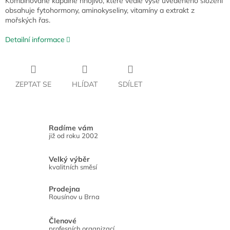
Kombinované kapalné hnojivo, které vedle výše uvedeného složení
obsahuje fytohormony, aminokyseliny, vitamíny a extrakt z
mořských řas.
Detailní informace
ZEPTAT SE
HLÍDAT
SDÍLET
Radíme vám
již od roku 2002
Velký výběr
kvalitních směsí
Prodejna
Rousínov u Brna
Členové
profesních organizací