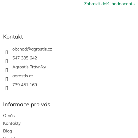
Zobrazit další hodnocení
Z
á
p
a
Kontakt
t
í
obchod
@
agrostis.cz
547 385 642
Agrostis Trávníky
agrostis.cz
739 451 169
Informace pro vás
O nás
Kontakty
Blog