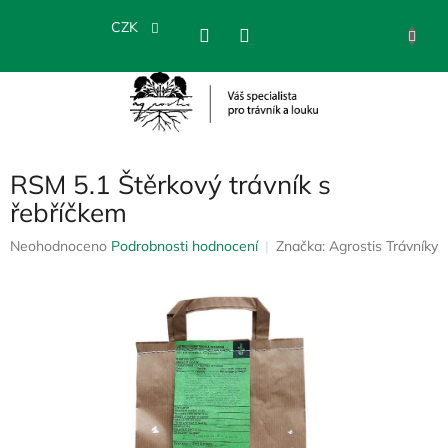
Přejít
na
CZK
NÁKU
obsah
KOŠÍK
RSM 5.1 Štěrkový trávník s
řebříčkem
Průměrné
Neohodnoceno
Podrobnosti hodnocení
Značka:
Agrostis Trávníky
hodnocení
produktu
je
0,0
z
5
hvězdiček.