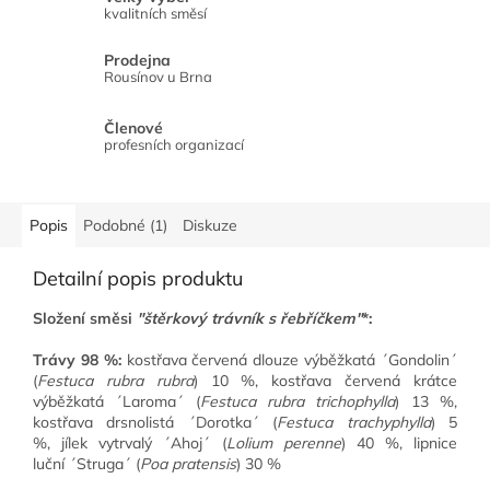
kvalitních směsí
Prodejna
Rousínov u Brna
Členové
profesních organizací
Popis
Podobné (1)
Diskuze
Detailní popis produktu
Složení směsi
"štěrkový trávník s řebříčkem"
*:
Trávy 98 %:
kostřava červená
dlouze výběžkatá ´Gondolin´
(
Festuca rubra rubra
) 10 %, kostřava červená krátce
výběžkatá ´Laroma´ (
Festuca rubra trichophylla
) 13 %,
kostřava drsnolistá ´Dorotka´ (
Festuca trachyphylla
) 5
%,
jílek vytrvalý
´Ahoj´ (
Lolium perenne
) 40 %,
lipnice
luční
´Struga´ (
Poa pratensis
) 30 %