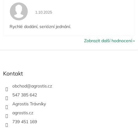
Hodnocení obchodu je 5 z 5 hvězdiček.
1.10.2025
Rychlé dodání, seriózní jednání.
Zobrazit další hodnocení
Z
á
p
a
Kontakt
t
í
obchod
@
agrostis.cz
547 385 642
Agrostis Trávníky
agrostis.cz
739 451 169