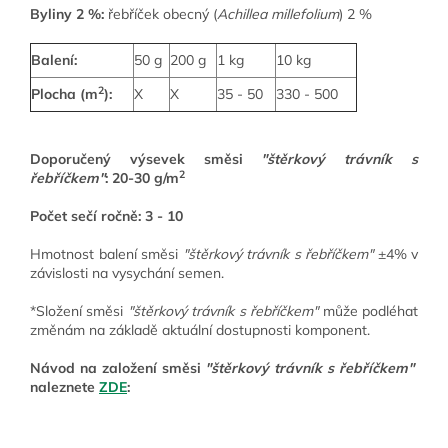
Byliny 2 %:
řebříček obecný (
Achillea millefolium
) 2 %
Balení:
50 g
200 g
1 kg
10 kg
2
Plocha (m
):
X
X
35 - 50
330 - 500
Doporučený výsevek směsi
"štěrkový trávník s
2
řebříčkem"
: 20-30 g/m
Počet sečí ročně: 3 - 10
Hmotnost balení směsi
"štěrkový trávník s řebříčkem"
±4% v
závislosti na vysychání semen.
*Složení směsi
"štěrkový trávník s řebříčkem"
může podléhat
změnám na základě aktuální dostupnosti komponent.
Návod na založení směsi
"štěrkový trávník s řebříčkem"
naleznete
ZDE
: