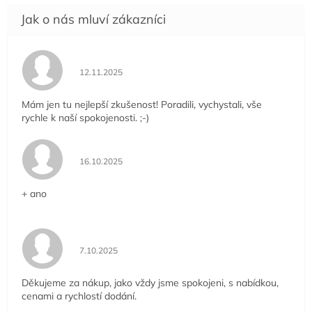
Hodnocení obchodu je 5 z 5 hvězdiček.
12.11.2025
Mám jen tu nejlepší zkušenost! Poradili, vychystali, vše
rychle k naší spokojenosti. ;-)
Hodnocení obchodu je 5 z 5 hvězdiček.
16.10.2025
+ ano
Hodnocení obchodu je 5 z 5 hvězdiček.
7.10.2025
Děkujeme za nákup, jako vždy jsme spokojeni, s nabídkou,
cenami a rychlostí dodání.