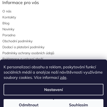
Informace pro vás
O nás
Kontakty
Blog
Novinky
Poradna
Obchodní podmínky
Dodací a platební podmínky
Podmínky ochrany osobních údajů
Reklamace a vrácení zboží
agrostis.cz
K personalizaci obsahu a reklam, poskytování funkcí
sociálních médií a analýze naší návštěvnosti využíváme
soubory cookies. Více informací
zde
.
Vytvořil Shoptet
Nastavení
Copyright 2026
Agrostisobchod.cz
. Všechna práva vyhrazena.
Odmítnout
Souhlasím
Upravit nastavení cookies