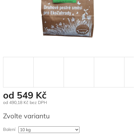
od
549 Kč
od
490,18 Kč
bez DPH
Měrná
Zvolte variantu
cena:
Balení