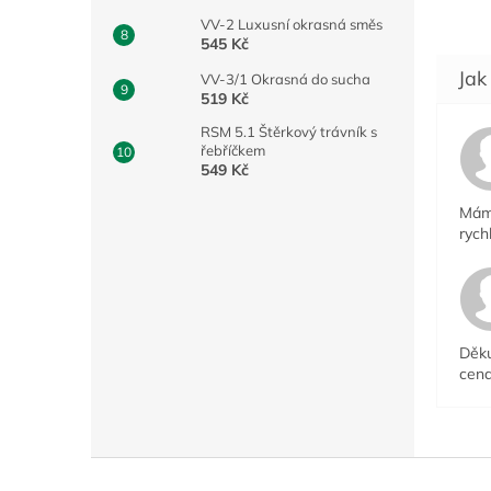
VV-2 Luxusní okrasná směs
545 Kč
VV-3/1 Okrasná do sucha
519 Kč
RSM 5.1 Štěrkový trávník s
řebříčkem
549 Kč
Mám 
rych
Děku
cena
Z