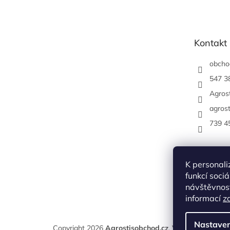
á
p
a
t
Kontakt
í
obcho
547 3
Agrost
agrost
739 4
K personali
funkcí soci
návštěvnost
informací
z
Nastaven
Copyright 2026
Agrostisobchod.cz
. Všechna práva v