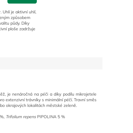
 Uhlí je aktivní uhlí,
azným způsobem
valitu půdy. Díky
ivní ploše zadržuje
áhá tak překonat
cha a poskytuje
ěž, je nenáročná na péči a díky podílu mikrojetele
o extenzivní trávníky s minimální péčí. Travní směs
o okrajových lokalitách městské zeleně.
%,
Trifolium repens
PIPOLINA 5 %