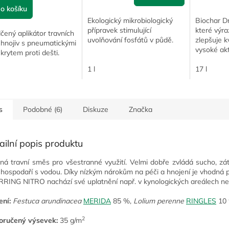
o košíku
Ekologický mikrobiologický
Biochar Dr.
přípravek stimulující
které výr
ený aplikátor travních
uvolňování fosfátů v půdě.
zlepšuje k
 hnojiv s pneumatickými
vysoké akt
 krytem proti dešti.
vodu, pom
1 l
období su
17 l
životní...
s
Podobné (6)
Diskuze
Značka
ailní popis produktu
ná travní směs pro všestranné využití. Velmi dobře zvládá sucho, zát
 hospodaří s vodou. Díky nízkým nárokům na péči a hnojení je vhodná pr
RING NITRO nachází své uplatnění např. v kynologických areálech neb
ení:
Festuca arundinacea
MERIDA
85 %,
Lolium perenne
RINGLES
10 
2
oručený výsevek:
35 g/m