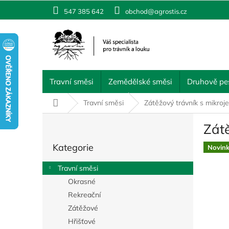
Přejít
547 385 642
obchod@agrostis.cz
na
obsah
Travní směsi
Zemědělské směsi
Druhově pes
Domů
Travní směsi
Zátěžový trávník s mikr
P
Zát
o
Přeskočit
s
Kategorie
kategorie
Novin
t
r
Travní směsi
a
Okrasné
n
Rekreační
n
í
Zátěžové
p
Hřišťové