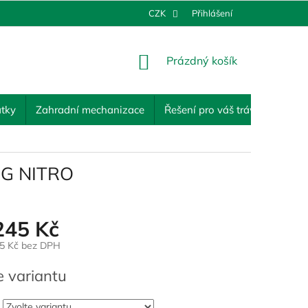
CZK
Přihlášení
NÁKUPNÍ
Prázdný košík
KOŠÍK
tky
Zahradní mechanizace
Řešení pro váš trávník
Ost
ING NITRO
245 Kč
5 Kč
bez DPH
e variantu