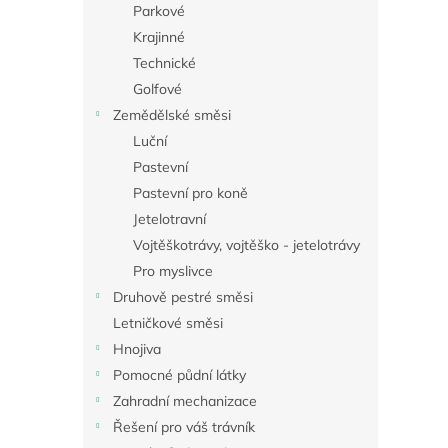
a
Parkové
n
Krajinné
e
Technické
l
Golfové
Zemědělské směsi
Luční
Pastevní
Pastevní pro koně
Jetelotravní
Vojtěškotrávy, vojtěško - jetelotrávy
Pro myslivce
Druhově pestré směsi
Letničkové směsi
Hnojiva
Pomocné půdní látky
Zahradní mechanizace
Řešení pro váš trávník