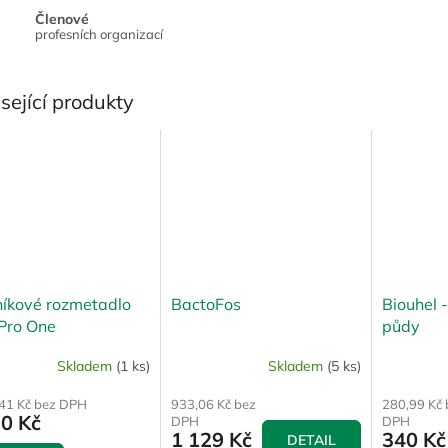
Členové
profesních organizací
sející produkty
níkové rozmetadlo
BactoFos
Biouhel -
Pro One
půdy
Skladem
(1 ks)
Skladem
(5 ks)
,41 Kč bez DPH
933,06 Kč bez
280,99 Kč 
90 Kč
DPH
DPH
1 129 Kč
340 Kč
DETAIL