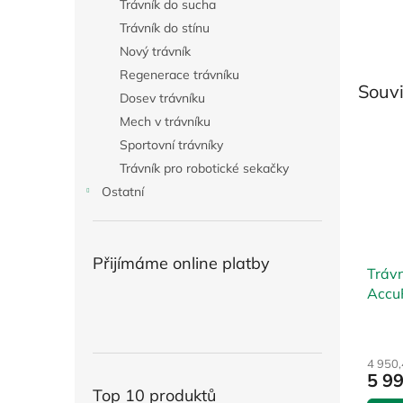
Trávník do sucha
Trávník do stínu
Nový trávník
Regenerace trávníku
Souvi
Dosev trávníku
Mech v trávníku
Sportovní trávníky
Trávník pro robotické sekačky
Ostatní
Přijímáme online platby
Tráv
Accu
4 950
5 9
Top 10 produktů