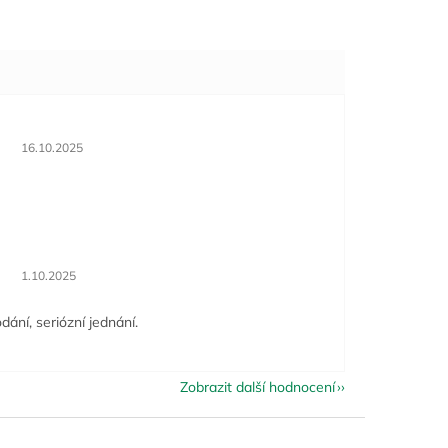
Hodnocení obchodu je 5 z 5 hvězdiček.
16.10.2025
Hodnocení obchodu je 5 z 5 hvězdiček.
1.10.2025
dání, seriózní jednání.
Zobrazit další hodnocení