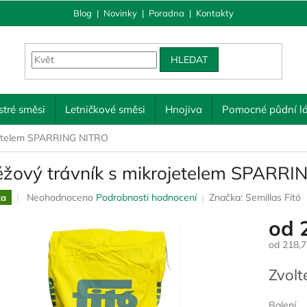
Blog
|
Novinky
|
Poradna
|
Kontakty
HLEDAT
tré směsi
Letničkové směsi
Hnojiva
Pomocné půdní lá
ojetelem SPARRING NITRO
ěžový trávník s mikrojetelem SPARR
Průměrné
Neohodnoceno
Podrobnosti hodnocení
Značka:
Semillas Fitó
ka
hodnocení
od
produktu
je
od
218,7
0,0
z
Měrná
Zvolt
5
cena:
hvězdiček.
Balení