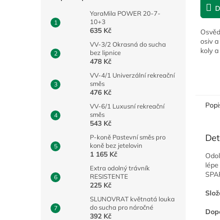
D
YaraMila POWER 20-7-
10+3
635 Kč
Osvědč
osiv a
VV-3/2 Okrasná do sucha
koly a
bez lipnice
478 Kč
VV-4/1 Univerzální rekreační
směs
476 Kč
Popi
VV-6/1 Luxusní rekreační
směs
543 Kč
Det
P-koně Pastevní směs pro
koně bez jetelovin
1 165 Kč
Odol
lépe
Extra odolný trávník
SPAR
RESISTENTE
225 Kč
Slož
SLUNOVRAT květnatá louka
do sucha pro náročné
Dop
392 Kč