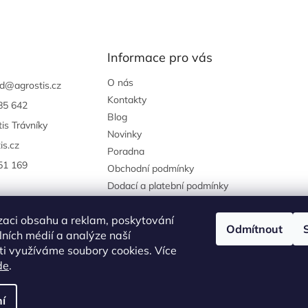
Informace pro vás
O nás
d
@
agrostis.cz
Kontakty
85 642
Blog
is Trávníky
Novinky
is.cz
Poradna
51 169
Obchodní podmínky
Dodací a platební podmínky
Podmínky ochrany osobních
údajů
zaci obsahu a reklam, poskytování
Odmítnout
Reklamace a vrácení zboží
álních médií a analýze naší
i využíváme soubory cookies. Více
agrostis.cz
de
.
í
yhrazena.
Upravit nastavení cookies