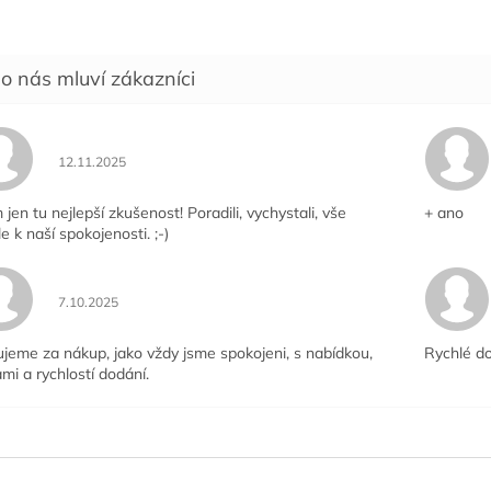
Hodnocení obchodu je 5 z 5 hvězdiček.
12.11.2025
jen tu nejlepší zkušenost! Poradili, vychystali, vše
+ ano
le k naší spokojenosti. ;-)
Hodnocení obchodu je 5 z 5 hvězdiček.
7.10.2025
jeme za nákup, jako vždy jsme spokojeni, s nabídkou,
Rychlé do
mi a rychlostí dodání.