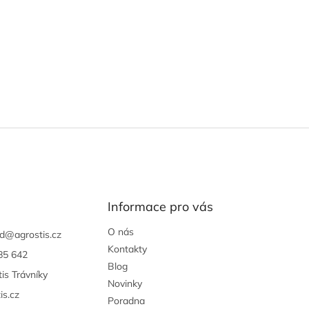
Informace pro vás
O nás
d
@
agrostis.cz
Kontakty
85 642
Blog
is Trávníky
Novinky
is.cz
Poradna