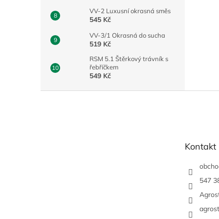
VV-2 Luxusní okrasná směs
545 Kč
VV-3/1 Okrasná do sucha
519 Kč
RSM 5.1 Štěrkový trávník s
řebříčkem
549 Kč
Z
á
p
a
t
Kontakt
í
obcho
547 3
Agrost
agrost