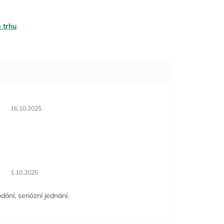
 trhu
Hodnocení obchodu je 5 z 5 hvězdiček.
16.10.2025
Hodnocení obchodu je 5 z 5 hvězdiček.
1.10.2025
dání, seriózní jednání.