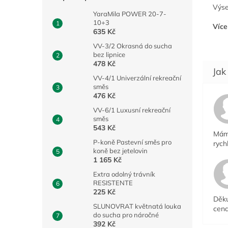
Výse
YaraMila POWER 20-7-
10+3
Více
635 Kč
VV-3/2 Okrasná do sucha
bez lipnice
478 Kč
VV-4/1 Univerzální rekreační
směs
476 Kč
VV-6/1 Luxusní rekreační
směs
543 Kč
Mám 
P-koně Pastevní směs pro
rych
koně bez jetelovin
1 165 Kč
Extra odolný trávník
RESISTENTE
225 Kč
Děku
SLUNOVRAT květnatá louka
cena
do sucha pro náročné
392 Kč