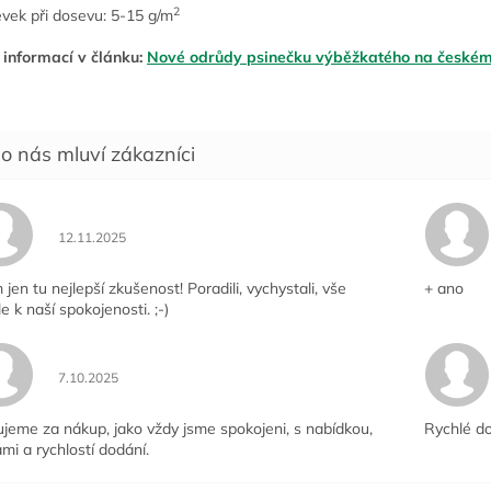
2
vek při dosevu: 5-15 g/m
 informací v článku:
Nové odrůdy psinečku výběžkatého na českém
Hodnocení obchodu je 5 z 5 hvězdiček.
12.11.2025
jen tu nejlepší zkušenost! Poradili, vychystali, vše
+ ano
le k naší spokojenosti. ;-)
Hodnocení obchodu je 5 z 5 hvězdiček.
7.10.2025
jeme za nákup, jako vždy jsme spokojeni, s nabídkou,
Rychlé do
mi a rychlostí dodání.