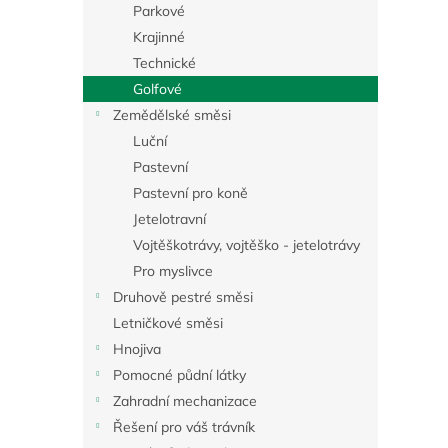
a
Parkové
n
Krajinné
e
Technické
l
Golfové
Zemědělské směsi
Luční
Pastevní
Pastevní pro koně
Jetelotravní
Vojtěškotrávy, vojtěško - jetelotrávy
Pro myslivce
Druhově pestré směsi
Letničkové směsi
Hnojiva
Pomocné půdní látky
Zahradní mechanizace
Řešení pro váš trávník