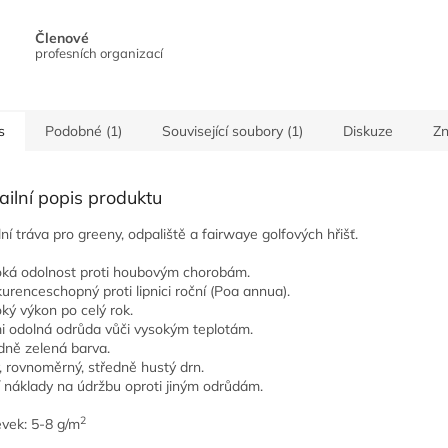
Členové
profesních organizací
s
Podobné (1)
Související soubory (1)
Diskuze
Z
ailní popis produktu
lní tráva pro greeny, odpaliště a fairwaye golfových hřišť.
ká odolnost proti houbovým chorobám.
urenceschopný proti lipnici roční (Poa annua).
ký výkon po celý rok.
i odolná odrůda vůči vysokým teplotám.
dně zelená barva.
ý, rovnoměrný, středně hustý drn.
í náklady na údržbu oproti jiným odrůdám.
2
vek: 5-8 g/m