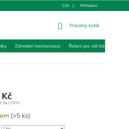
CZK
Přihlášení
NÁKUPNÍ
Prázdný košík
KOŠÍK
tky
Zahradní mechanizace
Řešení pro váš trávník
Ost
 Kč
Kč bez DPH
dem
(>5 ks)