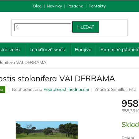
Blog
|
Novinky
|
Poradna
|
Kontakty
HLEDAT
tré směsi
Letničkové směsi
Hnojiva
Pomocné půdní lá
tolonifera VALDERRAMA
ostis stolonifera VALDERRAMA
Průměrné
Neohodnoceno
Podrobnosti hodnocení
Značka:
Semillas Fitó
ka
hodnocení
958
produktu
je
855,36 
0,0
z
Měrná
Skla
5
cena:
hvězdiček.
Balení