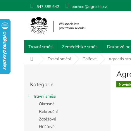
Přejít
547 385 642
obchod@agrostis.cz
na
obsah
Travní směsi
Zemědělské směsi
Druhově pes
Domů
Travní směsi
Golfové
Agrostis s
P
Agr
o
Přeskočit
s
Kategorie
kategorie
Novin
t
r
Travní směsi
a
Okrasné
n
Rekreační
n
í
Zátěžové
p
Hřišťové