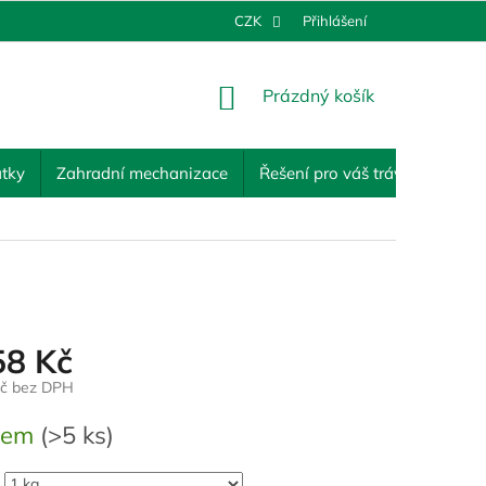
CZK
Přihlášení
NÁKUPNÍ
Prázdný košík
KOŠÍK
tky
Zahradní mechanizace
Řešení pro váš trávník
Ost
58 Kč
Kč bez DPH
dem
(>5 ks)