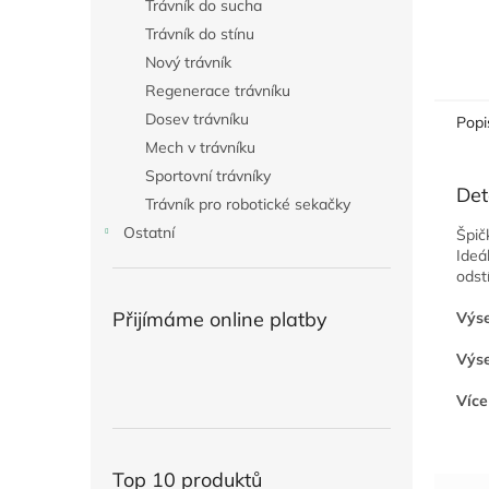
Trávník do sucha
Trávník do stínu
Nový trávník
Regenerace trávníku
Dosev trávníku
Popi
Mech v trávníku
Sportovní trávníky
Det
Trávník pro robotické sekačky
Ostatní
Špič
Ideá
odstí
Přijímáme online platby
Výse
Výse
Více
Top 10 produktů