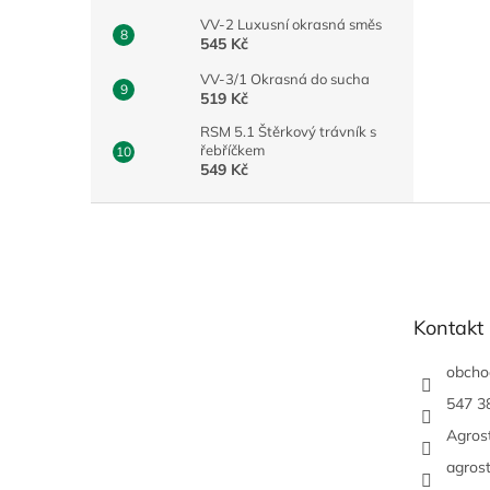
VV-2 Luxusní okrasná směs
545 Kč
VV-3/1 Okrasná do sucha
519 Kč
RSM 5.1 Štěrkový trávník s
řebříčkem
549 Kč
Z
á
p
a
t
Kontakt
í
obcho
547 3
Agrost
agrost