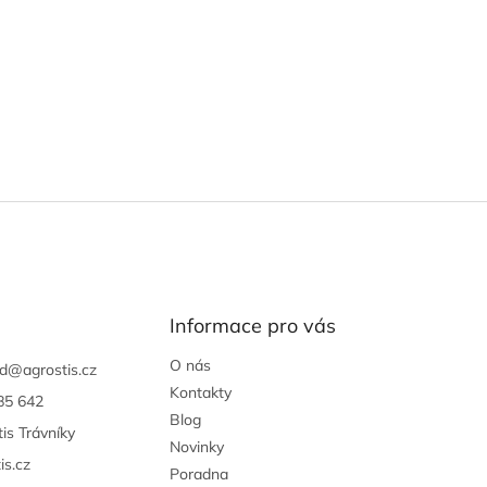
Informace pro vás
O nás
d
@
agrostis.cz
Kontakty
85 642
Blog
is Trávníky
Novinky
is.cz
Poradna