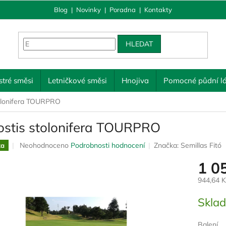
Blog
|
Novinky
|
Poradna
|
Kontakty
HLEDAT
tré směsi
Letničkové směsi
Hnojiva
Pomocné půdní lá
tolonifera TOURPRO
ostis stolonifera TOURPRO
Průměrné
Neohodnoceno
Podrobnosti hodnocení
Značka:
Semillas Fitó
ka
hodnocení
1 0
produktu
je
944,64 
0,0
z
Měrná
Skla
5
cena:
hvězdiček.
Balení