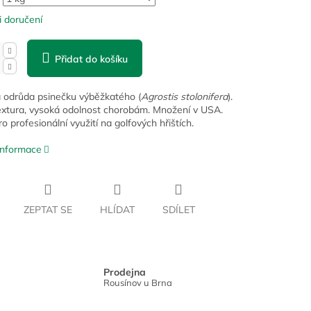
 doručení
Přidat do košíku
 odrůda psinečku výběžkatého (
Agrostis stolonifera
).
xtura, vysoká odolnost chorobám. Množení v USA.
ro profesionální využití na golfových hřištích.
 informace
ZEPTAT SE
HLÍDAT
SDÍLET
Prodejna
Rousínov u Brna