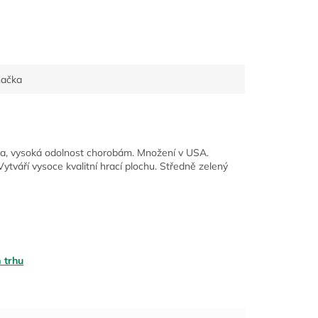
načka
ra, vysoká odolnost chorobám. Množení v USA.
Vytváří vysoce kvalitní hrací plochu. Středně zelený
 trhu