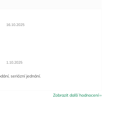
Hodnocení obchodu je 5 z 5 hvězdiček.
16.10.2025
Hodnocení obchodu je 5 z 5 hvězdiček.
1.10.2025
dání, seriózní jednání.
Zobrazit další hodnocení