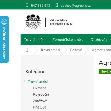
Přejít
547 385 642
obchod@agrostis.cz
na
obsah
Travní směsi
Zemědělské směsi
Druhově pes
Domů
Travní směsi
Golfové
Agrostis s
P
Agr
o
Přeskočit
s
Kategorie
kategorie
Novin
t
r
Travní směsi
a
Okrasné
n
Rekreační
n
í
Zátěžové
p
Hřišťové