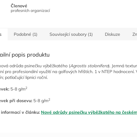
Členové
profesních organizací
s
Podobné (1)
Související soubory (1)
Diskuze
Z
ailní popis produktu
ková odrůda psinečku výběžkatého (
Agrostis stolonifera
). Jemná textu
lní pro profesionální využití na golfových hřištích. 1 v NTEP hodnocení. 
n; potlačující lipnici roční.
2
vek:
5-8 g/m
2
vek při dosevu:
5-8 g/m
 informací v článku:
Nové odrůdy psinečku výběžkatého na českém