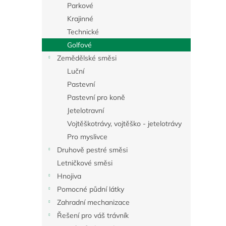
a
Parkové
n
Krajinné
e
Technické
l
Golfové
Zemědělské směsi
Luční
Pastevní
Pastevní pro koně
Jetelotravní
Vojtěškotrávy, vojtěško - jetelotrávy
Pro myslivce
Druhově pestré směsi
Letničkové směsi
Hnojiva
Pomocné půdní látky
Zahradní mechanizace
Řešení pro váš trávník