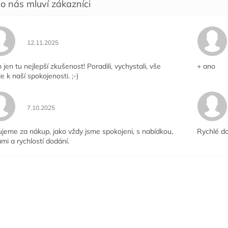
Hodnocení obchodu je 5 z 5 hvězdiček.
12.11.2025
jen tu nejlepší zkušenost! Poradili, vychystali, vše
+ ano
le k naší spokojenosti. ;-)
Hodnocení obchodu je 5 z 5 hvězdiček.
7.10.2025
jeme za nákup, jako vždy jsme spokojeni, s nabídkou,
Rychlé do
mi a rychlostí dodání.