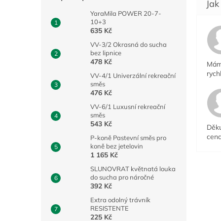
YaraMila POWER 20-7-
10+3
635 Kč
VV-3/2 Okrasná do sucha
bez lipnice
478 Kč
Mám 
rych
VV-4/1 Univerzální rekreační
směs
476 Kč
VV-6/1 Luxusní rekreační
směs
543 Kč
Děku
cena
P-koně Pastevní směs pro
koně bez jetelovin
1 165 Kč
SLUNOVRAT květnatá louka
do sucha pro náročné
392 Kč
Extra odolný trávník
RESISTENTE
225 Kč