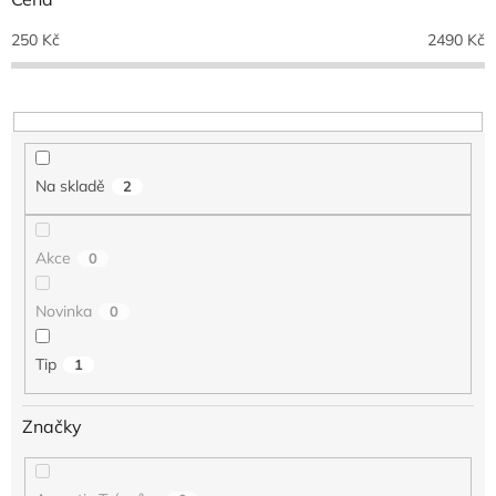
o
d
250
Kč
2490
Kč
u
k
t
ů
Na skladě
2
Akce
0
Novinka
0
Tip
1
Značky