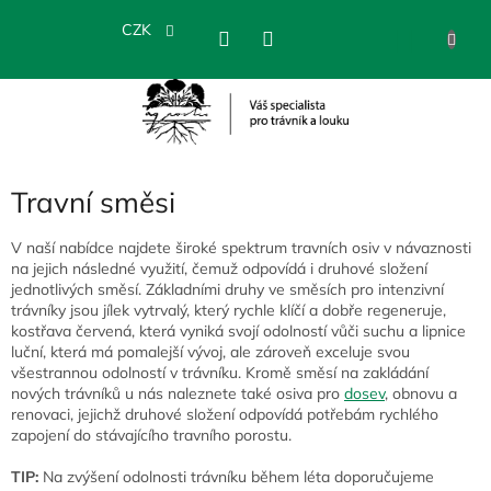
Přejít
na
CZK
NÁKU
obsah
KOŠÍK
Travní směsi
V naší nabídce najdete široké spektrum travních osiv v návaznosti
na jejich následné využití, čemuž odpovídá i druhové složení
jednotlivých směsí. Základními druhy ve směsích pro intenzivní
trávníky jsou jílek vytrvalý, který rychle klíčí a dobře regeneruje,
kostřava červená, která vyniká svojí odolností vůči suchu a lipnice
luční, která má pomalejší vývoj, ale zároveň exceluje svou
všestrannou odolností v trávníku. Kromě směsí na zakládání
nových trávníků u nás naleznete také osiva pro
dosev
, obnovu a
renovaci, jejichž druhové složení odpovídá potřebám rychlého
zapojení do stávajícího travního porostu.
TIP:
Na zvýšení odolnosti trávníku během léta doporučujeme