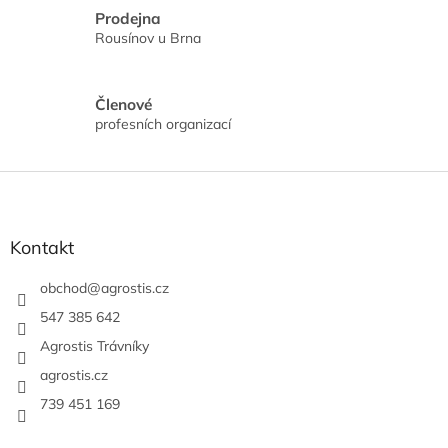
k
Prodejna
y
Rousínov u Brna
v
ý
p
i
Členové
s
profesních organizací
u
Z
á
p
a
Kontakt
t
í
obchod
@
agrostis.cz
547 385 642
Agrostis Trávníky
agrostis.cz
739 451 169