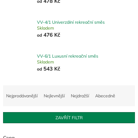
478 Kč
od
VV-4/1 Univerzální rekreační směs
Skladem
476 Kč
od
VV-6/1 Luxusní rekreační směs
Skladem
543 Kč
od
Ř
a
Nejprodávanější
Nejlevnější
Nejdražší
Abecedně
z
e
n
ZAVŘÍT FILTR
í
p
r
Cena