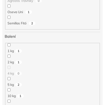
Agrostis Trávníky
0
Oseva Uni
1
Semillas Fitó
2
Balení
1 kg
1
2 kg
1
4 kg
0
5 kg
2
10 kg
1