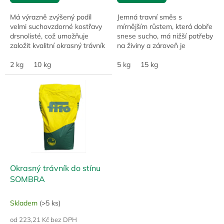
Má výrazně zvýšený podíl
Jemná travní směs s
velmi suchovzdorné kostřavy
mírnějším růstem, která dobře
drsnolisté, což umožňuje
snese sucho, má nižší potřeby
založit kvalitní okrasný trávník
na živiny a zároveň je
i na pozemcích s
dostatečně odolná běžné
nedostatečnou závlahou. Je
2 kg
10 kg
zátěži. Cílí zejména na
5 kg
15 kg
málo vzrůstná a...
zatravnění větších ploch s...
Okrasný trávník do stínu
SOMBRA
Skladem
(>5 ks)
od 223,21 Kč bez DPH