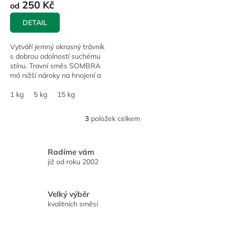
250 Kč
od
DETAIL
Vytváří jemný okrasný trávník
s dobrou odolností suchému
stínu. Travní směs SOMBRA
má nižší nároky na hnojení a
kosení a dobře snáší sucho a
výslunná stanoviště.
1 kg
5 kg
15 kg
3
položek celkem
O
v
l
á
Radíme vám
d
již od roku 2002
a
c
í
Velký výběr
p
kvalitních směsí
r
v