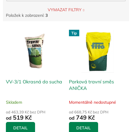
VYMAZAT FILTRY
Položek k zobrazení:
3
V
Tip
ý
p
i
s
p
r
o
d
VV-3/1 Okrasná do sucha
Parková travní směs
u
ANIČKA
k
t
Skladem
Momentálně nedostupné
ů
od 463,39 Kč bez DPH
od 668,75 Kč bez DPH
519 Kč
749 Kč
od
od
DETAIL
DETAIL