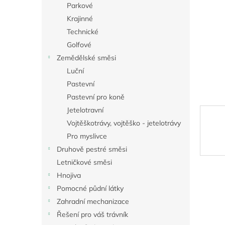
a
Parkové
n
Krajinné
e
Technické
l
Golfové
Zemědělské směsi
Luční
Pastevní
Pastevní pro koně
Jetelotravní
Vojtěškotrávy, vojtěško - jetelotrávy
Pro myslivce
Druhově pestré směsi
Letničkové směsi
Hnojiva
Pomocné půdní látky
Zahradní mechanizace
Řešení pro váš trávník