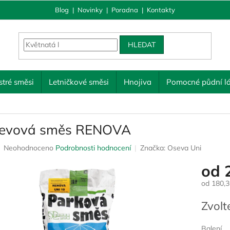
Blog
|
Novinky
|
Poradna
|
Kontakty
HLEDAT
tré směsi
Letničkové směsi
Hnojiva
Pomocné půdní lá
evová směs RENOVA
Průměrné
Neohodnoceno
Podrobnosti hodnocení
Značka:
Oseva Uni
hodnocení
od
produktu
je
od
180,3
0,0
z
Měrná
Zvolt
5
cena:
hvězdiček.
Balení