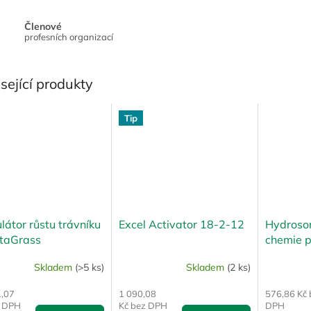
Členové
profesních organizací
sející produkty
Tip
látor růstu trávníku
Excel Activator 18-2-12
Hydroso
itaGrass
chemie p
MrAQU
Skladem
(>5 ks)
Skladem
(2 ks)
1,07
1 090,08
576,86 Kč 
z DPH
Kč bez DPH
DPH