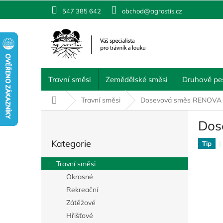
Přejít
547 385 642
obchod@agrostis.cz
na
obsah
Travní směsi
Zemědělské směsi
Druhově pes
Domů
Travní směsi
Dosevová směs RENOVA
P
Dos
o
Přeskočit
s
Kategorie
kategorie
Tip
t
r
Travní směsi
a
Okrasné
n
Rekreační
n
í
Zátěžové
p
Hřišťové