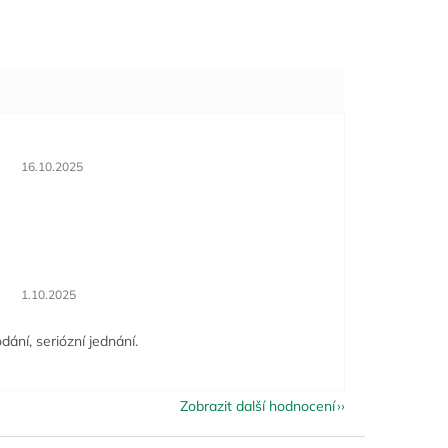
Hodnocení obchodu je 5 z 5 hvězdiček.
16.10.2025
Hodnocení obchodu je 5 z 5 hvězdiček.
1.10.2025
dání, seriózní jednání.
Zobrazit další hodnocení