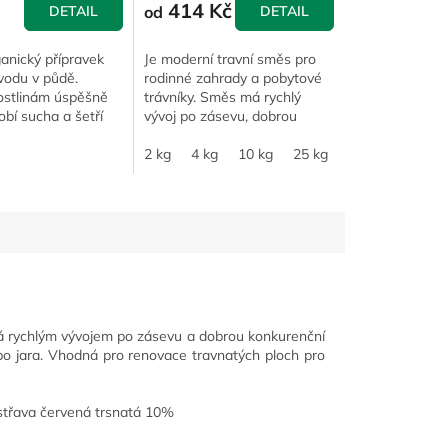
414 Kč
DETAIL
od
DETAIL
anický přípravek
Je moderní travní směs pro
 vodu v půdě.
rodinné zahrady a pobytové
stlinám úspěšně
trávníky. Směs má rychlý
obí sucha a šetří
vývoj po zásevu, dobrou
jiva. Český patent.
konkurenční schopnost vůči
plevelům, odolnost
2 kg
4 kg
10 kg
25 kg
k sešlapávání a rychle...
ká rychlým vývojem po zásevu a dobrou konkurenční
bo jara. Vhodná pro renovace travnatých ploch pro
střava červená trsnatá 10%