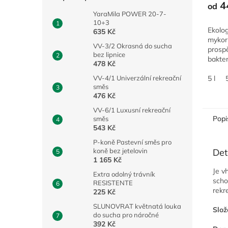
4
od
YaraMila POWER 20-7-
10+3
Ekolog
635 Kč
mykor
VV-3/2 Okrasná do sucha
prosp
bez lipnice
bakter
478 Kč
prokoř
a celk
5 l
VV-4/1 Univerzální rekreační
směs
476 Kč
VV-6/1 Luxusní rekreační
Popi
směs
543 Kč
P-koně Pastevní směs pro
Det
koně bez jetelovin
1 165 Kč
Je v
Extra odolný trávník
scho
RESISTENTE
rekr
225 Kč
SLUNOVRAT květnatá louka
Slož
do sucha pro náročné
392 Kč