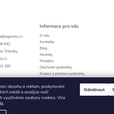
Informace pro vás
O nás
d
@
agrostis.cz
Kontakty
85 642
Blog
is Trávníky
Novinky
is.cz
Poradna
51 169
Obchodní podmínky
Dodací a platební podmínky
Podmínky ochrany osobních
údajů
zaci obsahu a reklam, poskytování
Odmítnout
Reklamace a vrácení zboží
álních médií a analýze naší
i využíváme soubory cookies. Více
agrostis.cz
de
.