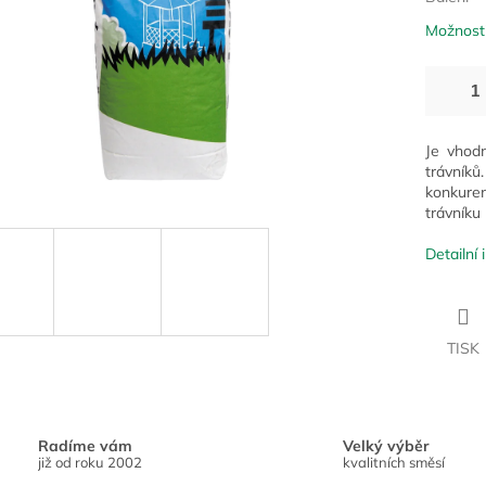
Možnosti
Je vhod
trávník
konkure
trávníku
Detailní
TISK
Radíme vám
Velký výběr
již od roku 2002
kvalitních směsí