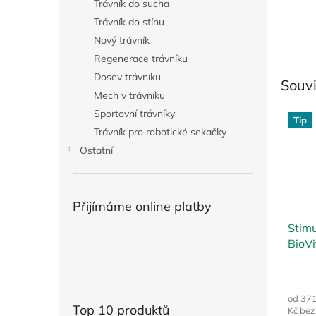
Trávník do sucha
Trávník do stínu
Nový trávník
Regenerace trávníku
Dosev trávníku
Souvi
Mech v trávníku
Sportovní trávníky
Tip
Trávník pro robotické sekačky
Ostatní
Přijímáme online platby
Stimu
BioV
od 37
Top 10 produktů
Kč be