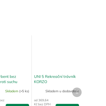
rbent bez
UNI 5 Rekreační trávník
roti suchu
KORZO
A
Další
Skladem
(>5 ks)
Skladem u dodavatele
produkt
bez
od 369,64
Kč bez DPH