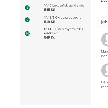
Dopo
VV-2 Luxusní okrasná směs
545 Kč
VV-3/1 Okrasná do sucha
519 Kč
RSM 5.1 Štěrkový trávník s
řebříčkem
549 Kč
Mám 
rych
Děku
cena
Z