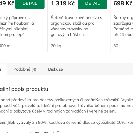
49 Kč
1 319 Kč
698 Kč
DETAIL
DETAIL
ický přípravek s
Šetrné trávníkové hnojivo s
Šetrný org
hizními houbami a
organickou složkou pro
zadržující
ěšnými půdními
všechny trávníky na
Pomáhá ro
iemi pro lepší
golfových hřištích,
přežít obd
enění, odolnost suchu
fotbalových hřištích a
vodu a hno
ovou vitalitu porostu.
500 ml
v městské zeleni.
20 kg
30 l
s
Podobné (4)
Diskuze
ailní popis produktu
hodná především pro dosevy poškozených či prořídlých trávníků. Vyni
pností vůči plevelům. Ideální pro obnovu trávníku během podzimu ne
eační a pobytové účely v rodinných zahradách i veřejné zeleni.
ení:
Jílek vytrvalý
2n 80%,
kostřava červená
dlouze výběžkatá 10%, ko
2