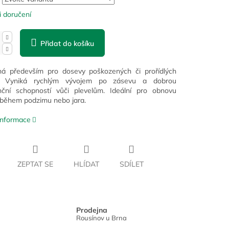
 doručení
Přidat do košíku
ná především pro dosevy poškozených či prořídlých
ů. Vyniká rychlým vývojem po zásevu a dobrou
nční schopností vůči plevelům. Ideální pro obnovu
 během podzimu nebo jara.
 informace
ZEPTAT SE
HLÍDAT
SDÍLET
Prodejna
Rousínov u Brna