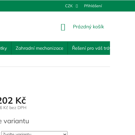
CZK
Přihlášení
NÁKUPNÍ
Prázdný košík
KOŠÍK
tky
Zahradní mechanizace
Řešení pro váš trávník
Ost
202 Kč
6 Kč
bez DPH
e variantu