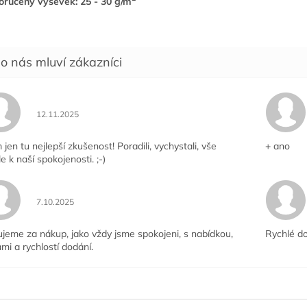
ručený výsevek: 25 - 30 g/m
Hodnocení obchodu je 5 z 5 hvězdiček.
12.11.2025
jen tu nejlepší zkušenost! Poradili, vychystali, vše
+ ano
le k naší spokojenosti. ;-)
Hodnocení obchodu je 5 z 5 hvězdiček.
7.10.2025
jeme za nákup, jako vždy jsme spokojeni, s nabídkou,
Rychlé do
mi a rychlostí dodání.