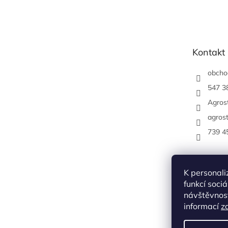
á
p
a
t
Kontakt
í
obcho
547 3
Agrost
agrost
739 4
K personali
funkcí soci
návštěvnost
informací
z