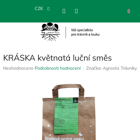
Přejít
na
CZK
NÁKU
obsah
KOŠÍK
KRÁSKA květnatá luční směs
Průměrné
Neohodnoceno
Podrobnosti hodnocení
Značka:
Agrostis Trávníky
hodnocení
produktu
je
0,0
z
5
hvězdiček.