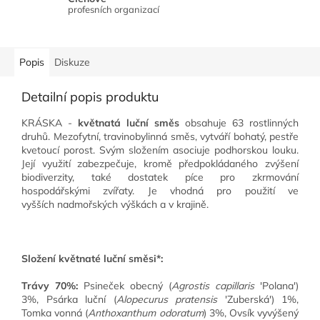
profesních organizací
Popis
Diskuze
Detailní popis produktu
KRÁSKA -
květnatá luční směs
obsahuje 63 rostlinných
druhů. Mezofytní, travinobylinná směs, vytváří bohatý, pestře
kvetoucí porost. Svým složením asociuje podhorskou louku.
Její využití zabezpečuje, kromě předpokládaného zvýšení
biodiverzity, také dostatek píce pro zkrmování
hospodářskými zvířaty. Je vhodná pro použití ve
vyšších nadmořských výškách a v krajině.
Složení květnaté luční směsi*:
Trávy 70%:
Psineček obecný (
Agrostis capillaris
'Polana')
3%, Psárka luční (
Alopecurus pratensis
'Zuberská') 1%,
Tomka vonná (
Anthoxanthum odoratum
) 3%, Ovsík vyvýšený