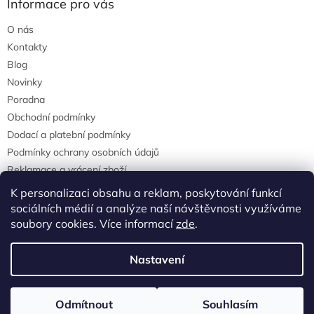
Informace pro vás
O nás
Kontakty
Blog
Novinky
Poradna
Obchodní podmínky
Dodací a platební podmínky
Podmínky ochrany osobních údajů
Reklamace a vrácení zboží
agrostis.cz
K personalizaci obsahu a reklam, poskytování funkcí
sociálních médií a analýze naší návštěvnosti využíváme
soubory cookies. Více informací
zde
.
Vytvořil Shoptet
Nastavení
Copyright 2026
Agrostisobchod.cz
. Všechna práva vyhrazena.
Odmítnout
Souhlasím
Upravit nastavení cookies