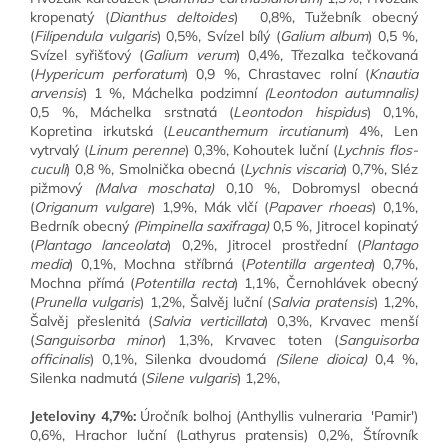
kropenatý (
Dianthus deltoides
) 0,8%, Tužebník obecný
(
Filipendula vulgaris
) 0,5%, Svízel bílý (
Galium album
) 0,5 %,
Svízel syřišťový (
Galium verum
) 0,4%, Třezalka tečkovaná
(
Hypericum perforatum
) 0,9 %, Chrastavec rolní (
Knautia
arvensis
) 1 %, Máchelka podzimní
(Leontodon autumnalis)
0,5 %, Máchelka srstnatá (
Leontodon hispidus
) 0,1%,
Kopretina irkutská (
Leucanthemum ircutianum
) 4%, Len
vytrvalý (
Linum perenne
) 0,3%, Kohoutek luční (
Lychnis flos-
cuculi
) 0,8 %, Smolnička obecná (
Lychnis viscaria
) 0,7%, Sléz
pižmový
(Malva moschata)
0,10 %, Dobromysl obecná
(
Origanum vulgare
) 1,9%, Mák vlčí (
Papaver rhoeas
) 0,1%,
Bedrník obecný
(Pimpinella saxifraga)
0,5 %, Jitrocel kopinatý
(
Plantago lanceolata
) 0,2%, Jitrocel prostřední (
Plantago
media
) 0,1%, Mochna stříbrná (
Potentilla argentea
) 0,7%,
Mochna přímá (
Potentilla recta
) 1,1%, Černohlávek obecný
(
Prunella vulgaris
) 1,2%, Šalvěj luční (
Salvia pratensis
) 1,2%,
Šalvěj přeslenitá (
Salvia verticillata
) 0,3%, Krvavec menší
(
Sanguisorba minor
) 1,3%, Krvavec toten (
Sanguisorba
officinalis
) 0,1%, Silenka dvoudomá
(Silene dioica)
0,4 %,
Silenka nadmutá (
Silene vulgaris
) 1,2%,
Jeteloviny 4,7%:
Úročník bolhoj (Anthyllis vulneraria 'Pamir')
0,6%, Hrachor luční (Lathyrus pratensis) 0,2%, Štírovník