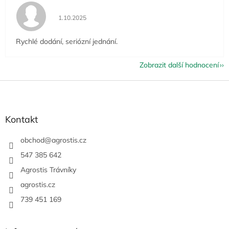
Hodnocení obchodu je 5 z 5 hvězdiček.
1.10.2025
Rychlé dodání, seriózní jednání.
Zobrazit další hodnocení
Z
á
p
a
Kontakt
t
í
obchod
@
agrostis.cz
547 385 642
Agrostis Trávníky
agrostis.cz
739 451 169