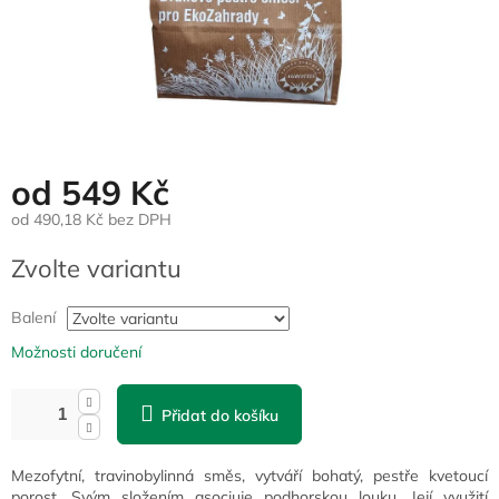
od
549 Kč
od
490,18 Kč
bez DPH
Měrná
Zvolte variantu
cena:
Balení
Možnosti doručení
Přidat do košíku
Mezofytní, travinobylinná směs, vytváří bohatý, pestře kvetoucí
porost. Svým složením asociuje podhorskou louku. Její využití