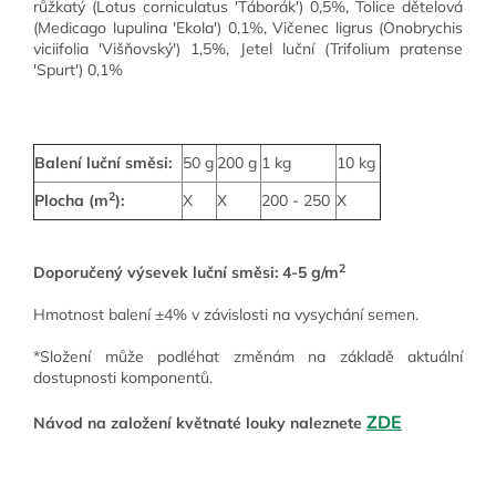
růžkatý (Lotus corniculatus 'Táborák') 0,5%, Tolice dětelová
(Medicago lupulina 'Ekola') 0,1%, Vičenec ligrus (Onobrychis
viciifolia 'Višňovský') 1,5%, Jetel luční (Trifolium pratense
'Spurt') 0,1%
Balení luční směsi:
50 g
200 g
1 kg
10 kg
2
Plocha (m
):
X
X
200 - 250
X
2
Doporučený výsevek luční směsi: 4-5 g/m
Hmotnost balení ±4% v závislosti na vysychání semen.
*Složení může podléhat změnám na základě aktuální
dostupnosti komponentů.
ZDE
Návod na založení květnaté louky naleznete