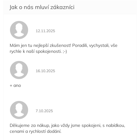
Hodnocení obchodu je 5 z 5 hvězdiček.
12.11.2025
Mám jen tu nejlepší zkušenost! Poradili, vychystali, vše
rychle k naší spokojenosti. ;-)
Hodnocení obchodu je 5 z 5 hvězdiček.
16.10.2025
+ ano
Hodnocení obchodu je 5 z 5 hvězdiček.
7.10.2025
Děkujeme za nákup, jako vždy jsme spokojeni, s nabídkou,
cenami a rychlostí dodání.