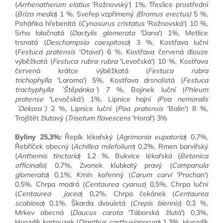
(
Arrhenatherum elatius
'Rožnovský
'
) 1%, Třeslice prostřední
(
Briza media
) 1 %, Sveřep vzpřímený
(Bromus erectus)
5 %,
Poháňka hřebenitá (
Cynosurus cristatus
'Rožnovská') 10 %,
Srha laločnatá (
Dactylis glomerata
'Dana') 1%, Metlice
trsnatá (
Deschampsia caespitosa
) 3 %, Kostřava luční
(
Festuca pratensis
'Otava') 6 %, Kostřava červená dlouze
výběžkatá (
Festuca rubra rubra
'Levočská') 10 %, Kostřava
červená krátce výběžkatá (
Festuca rubra
trichophylla
'Laroma') 5%, Kostřava drsnolistá (
Festuca
trachyphylla ´Štěpánka´
) 7 %, Bojínek luční (
Phleum
pratense
'Levočská') 1%, Lipnice hajní
(Poa nemoralis
´Dekora´)
2 %, Lipnice luční (
Poa pratensis
'Balin') 8 %,
Trojštět žlutavý (
Trisetum flavescens
'Horal') 3%
Byliny 25,3%:
Řepík lékařský (
Agrimonia eupatoria
) 0,7%,
Řebříček obecný (
Achillea milefolium
) 0,2%, Rmen barvířský
(
Anthemis tinctoria
) 1,2 %, Bukvice lékařská (
Betonica
officinalis
) 0,7%, Zvonek klubkatý pravý (
Campanula
glomerata
) 0,1%, Kmín kořenný (
Carum carvi
'Prochan')
0,5%, Chrpa modrá (
Centaurea cyanus
) 0,5%, Chrpa luční
(
Centaurea jacea
) 0,2%, Chrpa čekánek (
Centaurea
scabiosa
) 0,1%, Škarda dvouletá (
Crepis biennis
) 0,3 %,
Mrkev obecná (
Daucus carota
'Táborská žlutá') 0,3%,
Hvozdík kartouzek (
Dianthus carthusianorum
) 1,3%, Hvozdík