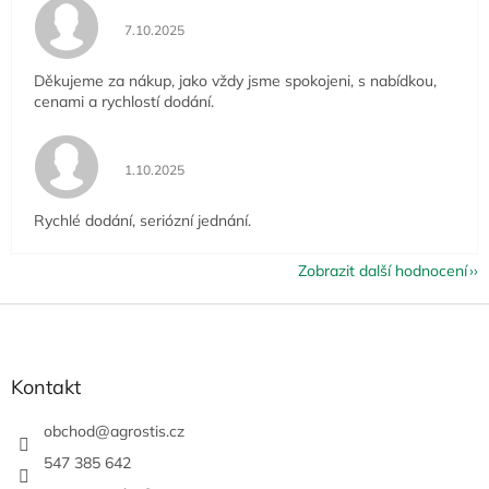
Hodnocení obchodu je 5 z 5 hvězdiček.
7.10.2025
Děkujeme za nákup, jako vždy jsme spokojeni, s nabídkou,
cenami a rychlostí dodání.
Hodnocení obchodu je 5 z 5 hvězdiček.
1.10.2025
Rychlé dodání, seriózní jednání.
Zobrazit další hodnocení
Z
á
p
a
Kontakt
t
í
obchod
@
agrostis.cz
547 385 642