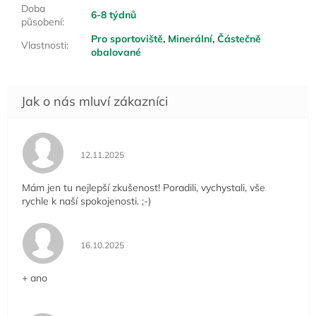
Doba
6-8 týdnů
působení
:
Pro sportoviště
,
Minerální
,
Částečně
Vlastnosti
:
obalované
Hodnocení obchodu je 5 z 5 hvězdiček.
12.11.2025
Mám jen tu nejlepší zkušenost! Poradili, vychystali, vše
rychle k naší spokojenosti. ;-)
Hodnocení obchodu je 5 z 5 hvězdiček.
16.10.2025
+ ano