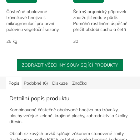
Částečně obalované
Šetrný organický přípravek
trávníkové hnojivo s
zadržující vodu v půdě.
mikrogranulací pro první
Pomáhá rostlinám úspěšně
polovinu vegetační sezony.
přežít období sucha a šetří
Vhodné např. pro sportoviště
vodu a hnojiva. Český patent.
nebo reprezentativní plochy
25 kg
30 l
veřejné zeleně.
ZOBRAZIT VŠECHNY SOUVISEJÍCÍ PRODUKTY
Popis
Podobné (6)
Diskuze
Značka
Detailní popis produktu
Kombinované částečně obalované hnojivo pro trávníky,
plochy veřejné zeleně, krajinné plochy, zahradnictví a školky
dřevin.
Obsah rizikových prvků splňuje zákonem stanovené limity
(kadmium v mg/kg P2O5, ostatní v mg/kg hnojiva) kadmium