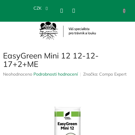
Přejít
na
CZK
NÁKU
obsah
KOŠÍK
EasyGreen Mini 12 12-12-
17+2+ME
Průměrné
Neohodnoceno
Podrobnosti hodnocení
Značka:
Compo Expert
hodnocení
produktu
je
0,0
z
5
hvězdiček.