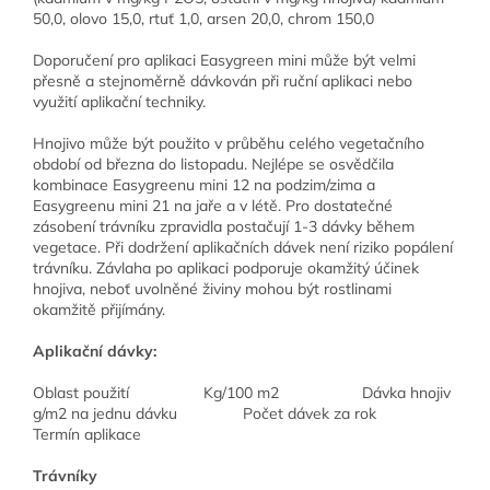
50,0, olovo 15,0, rtuť 1,0, arsen 20,0, chrom 150,0
Doporučení pro aplikaci Easygreen mini může být velmi
přesně a stejnoměrně dávkován při ruční aplikaci nebo
využití aplikační techniky.
Hnojivo může být použito v průběhu celého vegetačního
období od března do listopadu. Nejlépe se osvědčila
kombinace Easygreenu mini 12 na podzim/zima a
Easygreenu mini 21 na jaře a v létě. Pro dostatečné
zásobení trávníku zpravidla postačují 1-3 dávky během
vegetace. Při dodržení aplikačních dávek není riziko popálení
trávníku. Závlaha po aplikaci podporuje okamžitý účinek
hnojiva, neboť uvolněné živiny mohou být rostlinami
okamžitě přijímány.
Aplikační dávky:
Oblast použití Kg/100 m2 Dávka hnojiv
g/m2 na jednu dávku Počet dávek za rok
Termín aplikace
Trávníky