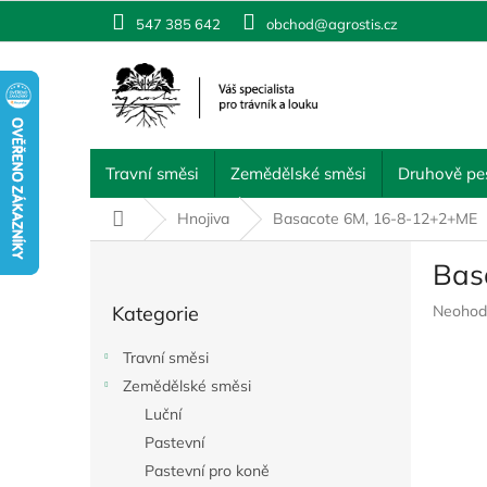
Přejít
547 385 642
obchod@agrostis.cz
na
obsah
Travní směsi
Zemědělské směsi
Druhově pes
Domů
Hnojiva
Basacote 6M, 16-8-12+2+ME
P
Bas
o
Přeskočit
s
Průměr
Kategorie
Neohod
kategorie
t
hodnoc
r
produkt
Travní směsi
a
je
Zemědělské směsi
n
0,0
z
Luční
n
5
í
Pastevní
hvězdič
p
Pastevní pro koně