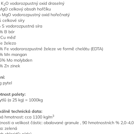
 K
O vodorozpustný oxid draselný
2
gO celkový obsah hořčíku
 MgO vodorozpustný oxid hořečnatý
 celkové síry
 S vodorozpustná síra
% B bór
 Cu měď
Fe železo
% Fe vodororozpustné železe ve formě chelátu (EDTA)
6% Mn mangan
15% Mo molybden
% Zn zinek
ní:
g pytel
nost palety:
ytlů (a 25 kg) = 1000kg
kálně technická data:
3
á hmotnost: cca 1100 kg/m
tnosti a velikost částic: obalované granule , 90 hmotnostních % 2,0-4
a: zelená