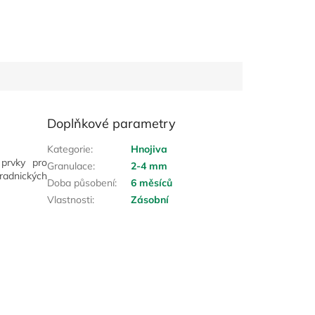
Doplňkové parametry
Kategorie
:
Hnojiva
prvky pro
Granulace
:
2-4 mm
radnických
Doba působení
:
6 měsíců
Vlastnosti
:
Zásobní