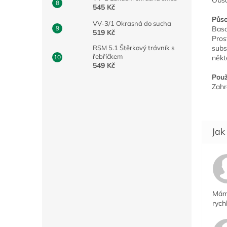
Obsa
545 Kč
Půso
VV-3/1 Okrasná do sucha
Basa
519 Kč
Pros
RSM 5.1 Štěrkový trávník s
subs
řebříčkem
někt
549 Kč
Použi
Zahr
Mám 
rych