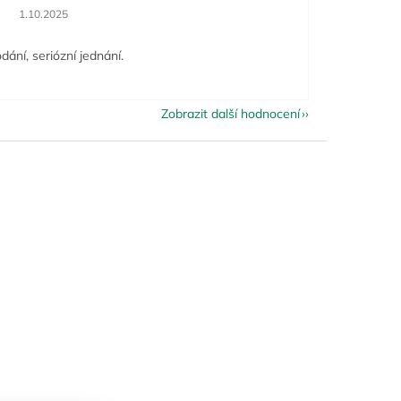
Hodnocení obchodu je 5 z 5 hvězdiček.
1.10.2025
dání, seriózní jednání.
Zobrazit další hodnocení