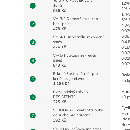
YaraMila POWER 20-7-
12%
10+3
2% M
635 Kč
1,4%
VV-3/2 Okrasná do sucha
5% S
bez lipnice
4,0%
478 Kč
0,02
0,05
VV-4/1 Univerzální rekreační
0,4 
směs
476 Kč
0,15
0,0
VV-6/1 Luxusní rekreační
0,0
směs
0,02
543 Kč
P-koně Pastevní směs pro
Bale
koně bez jetelovin
25 k
1 165 Kč
Hmot
Extra odolný trávník
RESISTENTE
40 p
225 Kč
Fyzi
SLUNOVRAT květnatá louka
Měrn
do sucha pro náročné
Vlas
392 Kč
Barv
VV-2 Luxusní okrasná směs