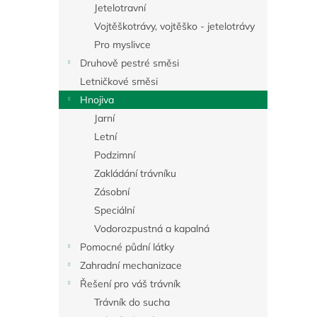
a
Jetelotravní
n
Vojtěškotrávy, vojtěško - jetelotrávy
e
Pro myslivce
l
Druhově pestré směsi
Letničkové směsi
Hnojiva
Jarní
Letní
Podzimní
Zakládání trávníku
Zásobní
Speciální
Vodorozpustná a kapalná
Pomocné půdní látky
Zahradní mechanizace
Řešení pro váš trávník
Trávník do sucha