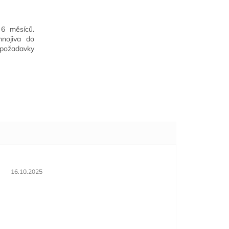
 6 měsíců.
hnojiva do
 požadavky
Hodnocení obchodu je 5 z 5 hvězdiček.
16.10.2025