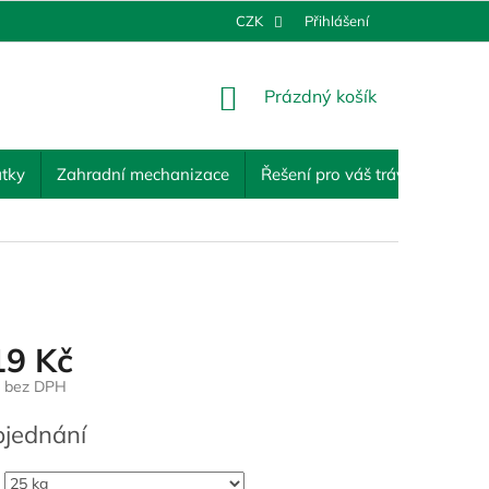
CZK
Přihlášení
NÁKUPNÍ
Prázdný košík
KOŠÍK
tky
Zahradní mechanizace
Řešení pro váš trávník
Ost
19 Kč
č bez DPH
jednání