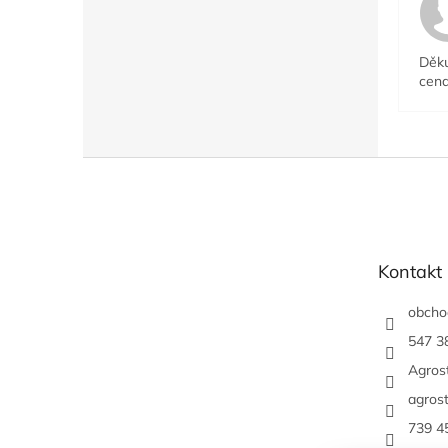
Děku
cena
Z
á
p
a
t
Kontakt
í
obcho
547 3
Agrost
agrost
739 4