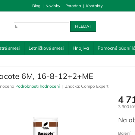
Blog
|
Novinky
|
Poradna
|
Kontakty
HLEDAT
tré směsi
Letničkové směsi
Hnojiva
Pomocné půdní lá
acote 6M, 16-8-12+2+ME
né
noceno
Podrobnosti hodnocení
Značka:
Compo Expert
ení
4 7
u
3 900 K
Měrná
Na ob
cena:
ek.
Balení