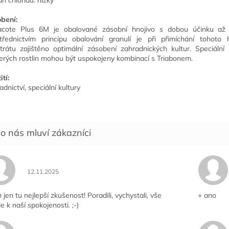
h chloridů: nízký
bení:
cote Plus 6M je obalované zásobní hnojivo s dobou účinku až
třednictvím principu obalování granulí je při přimíchání tohoto 
trátu zajištěno optimální zásobení zahradnických kultur. Speciální
erých rostlin mohou být uspokojeny kombinací s Triabonem.
tí:
adnictví, speciální kultury
Hodnocení obchodu je 5 z 5 hvězdiček.
12.11.2025
jen tu nejlepší zkušenost! Poradili, vychystali, vše
+ ano
le k naší spokojenosti. ;-)