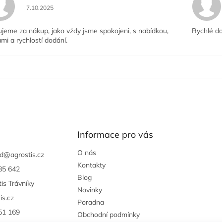
Hodnocení obchodu je 5 z 5 hvězdiček.
7.10.2025
jeme za nákup, jako vždy jsme spokojeni, s nabídkou,
Rychlé do
mi a rychlostí dodání.
Informace pro vás
O nás
d
@
agrostis.cz
Kontakty
85 642
Blog
is Trávníky
Novinky
is.cz
Poradna
51 169
Obchodní podmínky