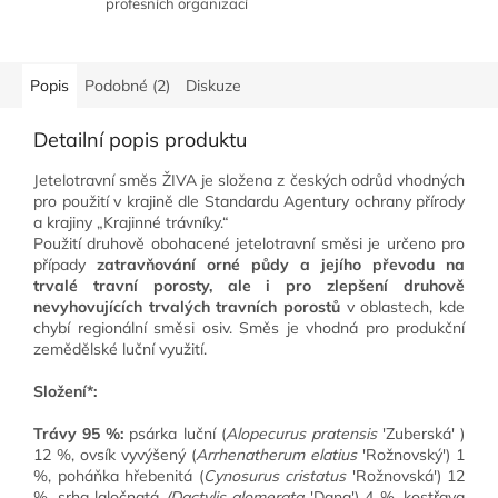
profesních organizací
Popis
Podobné (2)
Diskuze
Detailní popis produktu
Jetelotravní směs ŽIVA
je složena z českých odrůd vhodných
pro použití v krajině dle Standardu Agentury ochrany přírody
a krajiny „Krajinné trávníky.“
Použití druhově obohacené jetelotravní směsi je určeno pro
případy
zatravňování orné půdy a jejího převodu na
trvalé travní porosty, ale i pro zlepšení druhově
nevyhovujících trvalých travních porostů
v oblastech, kde
chybí regionální směsi osiv. Směs je vhodná pro produkční
zemědělské luční využití.
Složení*:
Trávy 95 %:
psárka luční
(
Alopecurus pratensis
'Zuberská' )
12 %,
ovsík vyvýšený
(
Arrhenatherum elatius
'Rožnovský') 1
%,
poháňka hřebenitá
(
Cynosurus cristatus
'Rožnovská') 12
%,
srha laločnatá
(Dactylis glomerata
'Dana') 4 %,
kostřava