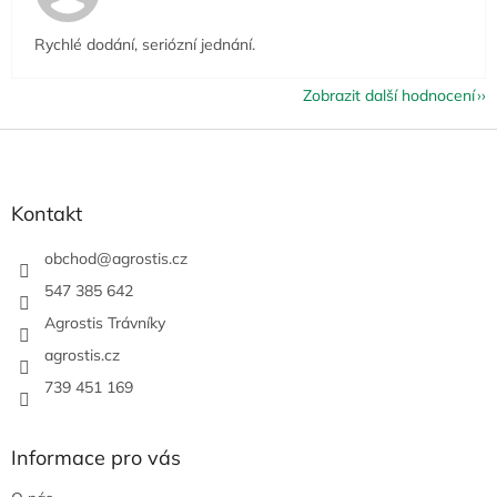
Rychlé dodání, seriózní jednání.
Zobrazit další hodnocení
Z
á
p
a
Kontakt
t
í
obchod
@
agrostis.cz
547 385 642
Agrostis Trávníky
agrostis.cz
739 451 169
Informace pro vás