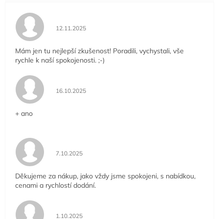
Hodnocení obchodu je 5 z 5 hvězdiček.
12.11.2025
Mám jen tu nejlepší zkušenost! Poradili, vychystali, vše
rychle k naší spokojenosti. ;-)
Hodnocení obchodu je 5 z 5 hvězdiček.
16.10.2025
+ ano
Hodnocení obchodu je 5 z 5 hvězdiček.
7.10.2025
Děkujeme za nákup, jako vždy jsme spokojeni, s nabídkou,
cenami a rychlostí dodání.
Hodnocení obchodu je 5 z 5 hvězdiček.
1.10.2025