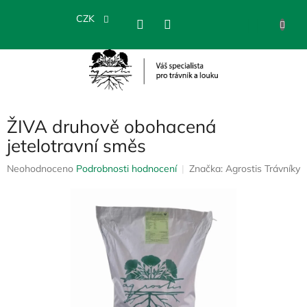
Přejít
na
CZK
NÁKU
obsah
KOŠÍK
ŽIVA druhově obohacená
jetelotravní směs
Průměrné
Neohodnoceno
Podrobnosti hodnocení
Značka:
Agrostis Trávníky
hodnocení
produktu
je
0,0
z
5
hvězdiček.