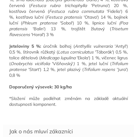
červená
(
Festuca rubra trichophylla
'Petruna') 20 %,
kostřava červená (
Festuca rubra commutata
'Fidelio') 6
%,
kostřava luční
(
Festuca pratensis
'Otava') 14 %,
bojínek
luční
(
Phleum pratense
'Sobol') 10 %,
lipnice luční
(Poa
pratensis
'Balin') 13 %,
trojštět žlutavý
(
Trisetum
flavescens
'Horal') 3 %
Jeteloviny 5 %:
úročník bolhoj (
Anthyllis vulneraria
'Antyl')
0,5 %, štírovník růžkatý (
Lotus corniculatus
'Táborák') 0,5 %,
tolice dětelová (
Medicago lupulina
'Ekola') 1 %, vičenec ligrus
(
Onobrychis viciifolia
'Višňovský'
)
1 %
,
jetel luční (
Trifolium
pratense
'Start') 1,2 %, jetel plazivý (
Trifolium repens
'Jura')
0,8 %
Doporučený výsevek:
30 kg/ha
*Složení může podléhat změnám na základě aktuální
dostupnosti komponent.