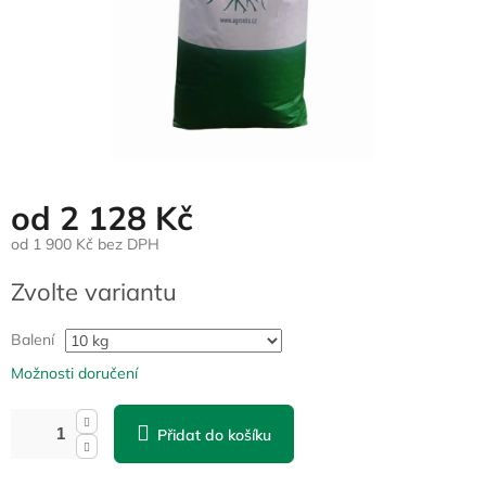
od
2 128 Kč
od
1 900 Kč
bez DPH
Měrná
Zvolte variantu
cena:
Balení
Možnosti doručení
Přidat do košíku