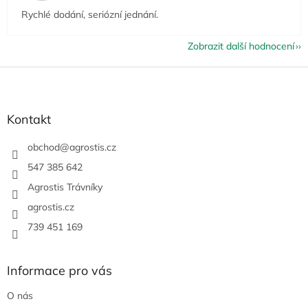
Rychlé dodání, seriózní jednání.
Zobrazit další hodnocení
Z
á
p
a
Kontakt
t
í
obchod
@
agrostis.cz
547 385 642
Agrostis Trávníky
agrostis.cz
739 451 169
Informace pro vás
O nás