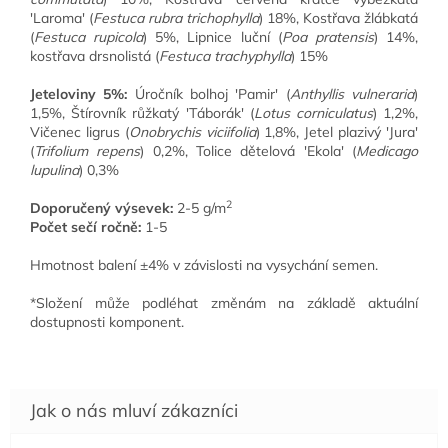
'Laroma' (
Festuca rubra trichophylla
) 18%, Kostřava žlábkatá
(
Festuca rupicola
) 5%, Lipnice luční (
Poa pratensis
) 14%,
kostřava drsnolistá (
Festuca trachyphylla
) 15%
Jeteloviny 5%:
Úročník bolhoj 'Pamir' (
Anthyllis vulneraria
)
1,5%, Štírovník růžkatý 'Táborák' (
Lotus corniculatus
) 1,2%,
Vičenec ligrus (
Onobrychis viciifolia
) 1,8%, Jetel plazivý 'Jura'
(
Trifolium repens
) 0,2%, Tolice dětelová 'Ekola' (
Medicago
lupulina
) 0,3%
2
Doporučený výsevek:
2-5 g/m
Počet sečí ročně:
1-5
Hmotnost balení ±4% v závislosti na vysychání semen.
*Složení může podléhat změnám na základě aktuální
dostupnosti komponent.