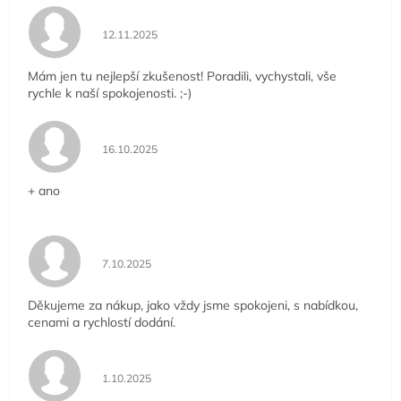
Hodnocení obchodu je 5 z 5 hvězdiček.
12.11.2025
Mám jen tu nejlepší zkušenost! Poradili, vychystali, vše
rychle k naší spokojenosti. ;-)
Hodnocení obchodu je 5 z 5 hvězdiček.
16.10.2025
+ ano
Hodnocení obchodu je 5 z 5 hvězdiček.
7.10.2025
Děkujeme za nákup, jako vždy jsme spokojeni, s nabídkou,
cenami a rychlostí dodání.
Hodnocení obchodu je 5 z 5 hvězdiček.
1.10.2025