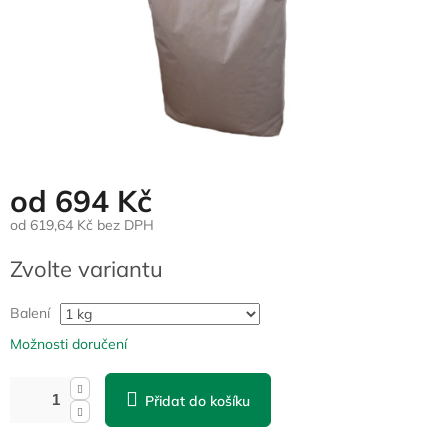
od
694 Kč
od
619,64 Kč
bez DPH
Měrná
Zvolte variantu
cena:
Balení
Možnosti doručení
Přidat do košíku