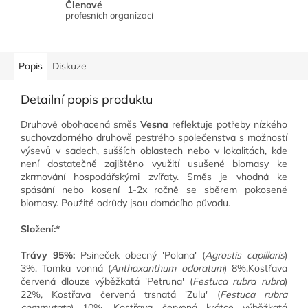
Členové
profesních organizací
Popis
Diskuze
Detailní popis produktu
Druhově obohacená směs
Vesna
reflektuje potřeby nízkého
suchovzdorného druhově pestrého společenstva s možností
výsevů v sadech, sušších oblastech nebo v lokalitách, kde
není dostatečně zajištěno využití usušené biomasy ke
zkrmování hospodářskými zvířaty. Směs je vhodná ke
spásání nebo kosení 1-2x ročně se sběrem pokosené
biomasy. Použité odrůdy jsou domácího původu.
Složení:*
Trávy 95%:
Psineček obecný 'Polana' (
Agrostis capillaris
)
3%, Tomka vonná (
Anthoxanthum odoratum
) 8%,Kostřava
červená dlouze výběžkatá 'Petruna' (
Festuca rubra rubra
)
22%, Kostřava červená trsnatá 'Zulu' (
Festuca rubra
commutata
) 10%, Kostřava červená krátce výběžkatá