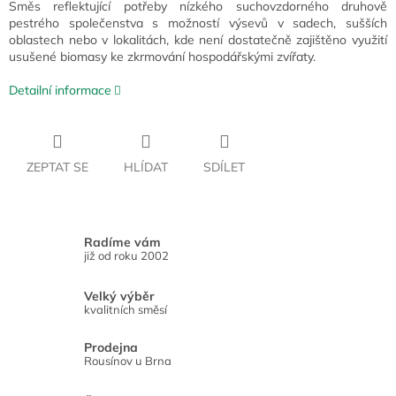
Směs reflektující potřeby nízkého suchovzdorného druhově
pestrého společenstva s možností výsevů v sadech, sušších
oblastech nebo v lokalitách, kde není dostatečně zajištěno využití
usušené biomasy ke zkrmování hospodářskými zvířaty.
Detailní informace
ZEPTAT SE
HLÍDAT
SDÍLET
Radíme vám
již od roku 2002
Velký výběr
kvalitních směsí
Prodejna
Rousínov u Brna