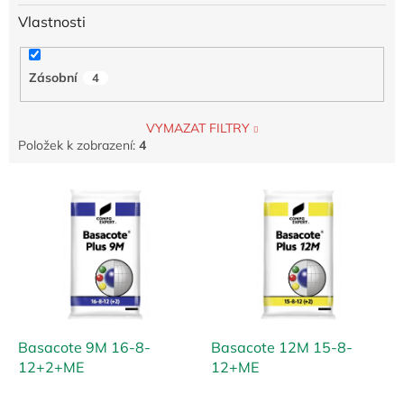
Vlastnosti
Zásobní
4
VYMAZAT FILTRY
Položek k zobrazení:
4
V
ý
p
i
s
p
r
o
d
Basacote 9M 16-8-
Basacote 12M 15-8-
u
12+2+ME
12+ME
k