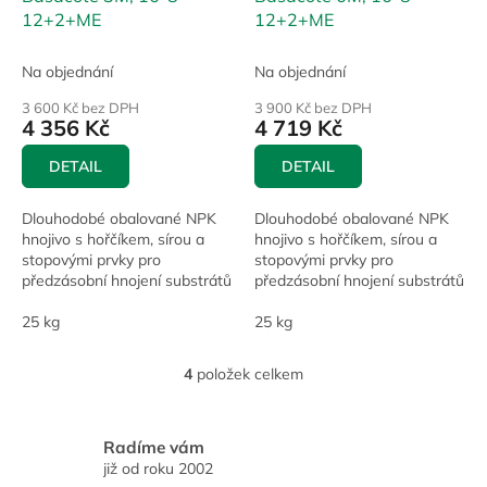
12+2+ME
12+2+ME
Na objednání
Na objednání
3 600 Kč bez DPH
3 900 Kč bez DPH
4 356 Kč
4 719 Kč
DETAIL
DETAIL
Dlouhodobé obalované NPK
Dlouhodobé obalované NPK
hnojivo s hořčíkem, sírou a
hnojivo s hořčíkem, sírou a
stopovými prvky pro
stopovými prvky pro
předzásobní hnojení substrátů
předzásobní hnojení substrátů
pokojových, kontejnerových a
pokojových, kontejnerových a
jiných zahradnických kultur.
25 kg
jiných zahradnických kultur.
25 kg
4
položek celkem
O
v
l
á
Radíme vám
d
již od roku 2002
a