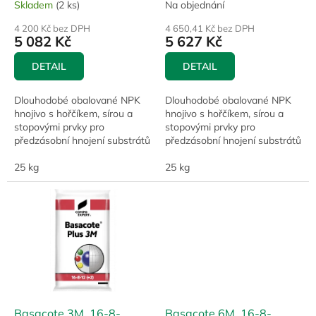
t
Skladem
(2 ks)
Na objednání
ů
4 200 Kč bez DPH
4 650,41 Kč bez DPH
5 082 Kč
5 627 Kč
DETAIL
DETAIL
Dlouhodobé obalované NPK
Dlouhodobé obalované NPK
hnojivo s hořčíkem, sírou a
hnojivo s hořčíkem, sírou a
stopovými prvky pro
stopovými prvky pro
předzásobní hnojení substrátů
předzásobní hnojení substrátů
pokojových, kontejnerových a
pokojových, kontejnerových a
jiných zahradnických kultur.
25 kg
jiných zahradnických kultur.
25 kg
Basacote 3M, 16-8-
Basacote 6M, 16-8-