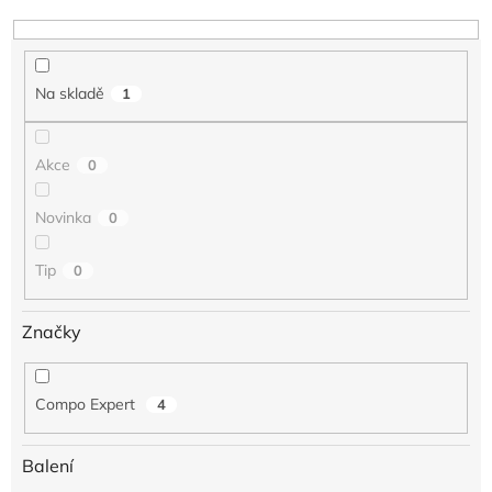
t
ů
Na skladě
1
Akce
0
Novinka
0
Tip
0
Značky
Compo Expert
4
Balení