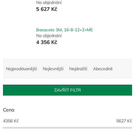
Na objednání
5 627 Kč
Basacote 3M, 16-8-12+2+ME
Na objednání
4 356 Kč
Ř
a
Nejprodávanější
Nejlevnější
Nejdražší
Abecedně
z
e
n
ZAVŘÍT FILTR
í
p
r
Cena
o
d
4356
Kč
5627
Kč
u
k