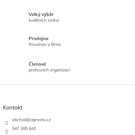
c
í
Velký výběr
p
kvalitních směsí
r
v
k
Prodejna
y
Rousínov u Brna
v
ý
p
i
Členové
s
profesních organizací
u
Z
á
p
a
Kontakt
t
í
obchod
@
agrostis.cz
547 385 642