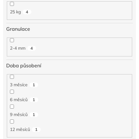
25 kg
4
Granulace
2-4 mm
4
Doba působení
3 měsíce
1
6 měsíců
1
9 měsíců
1
12 měsíců
1