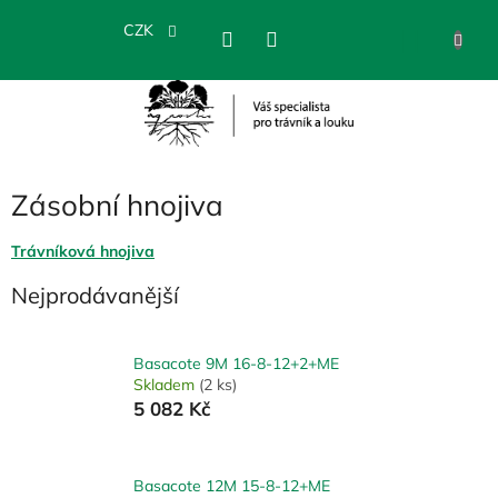
Přejít
na
CZK
NÁKU
obsah
KOŠÍK
Zásobní hnojiva
Trávníková hnojiva
Nejprodávanější
Basacote 9M 16-8-12+2+ME
Skladem
(2 ks)
5 082 Kč
Basacote 12M 15-8-12+ME