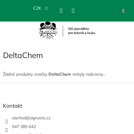
Přejít
na
CZK
NÁKU
obsah
KOŠÍK
DeltaChem
Žádné produkty značky
DeltaChem
nebyly nalezeny...
Z
á
p
a
Kontakt
t
í
obchod
@
agrostis.cz
547 385 642