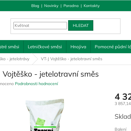
Blog
|
Novinky
|
Poradna
|
Kontakty
HLEDAT
tré směsi
Letničkové směsi
Hnojiva
Pomocné půdní lá
ško - jetelotrávy
VT-J Vojtěško - jetelotravní směs
 Vojtěško - jetelotravní směs
né
noceno
Podrobnosti hodnocení
ení
4 3
u
3 857,1
Měrná
Sklad
cena:
ek.
Balení