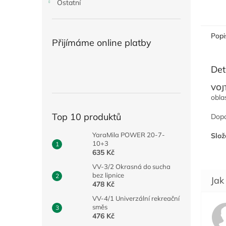
Ostatní
Popi
Přijímáme online platby
Det
VOJ
obla
Top 10 produktů
Dopo
YaraMila POWER 20-7-
Slož
10+3
635 Kč
VV-3/2 Okrasná do sucha
bez lipnice
478 Kč
VV-4/1 Univerzální rekreační
směs
476 Kč