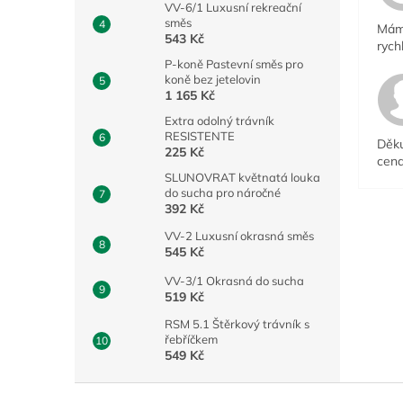
VV-6/1 Luxusní rekreační
směs
Mám 
543 Kč
rych
P-koně Pastevní směs pro
koně bez jetelovin
1 165 Kč
Extra odolný trávník
RESISTENTE
Děku
225 Kč
cena
SLUNOVRAT květnatá louka
do sucha pro náročné
392 Kč
VV-2 Luxusní okrasná směs
545 Kč
VV-3/1 Okrasná do sucha
519 Kč
RSM 5.1 Štěrkový trávník s
řebříčkem
549 Kč
Z