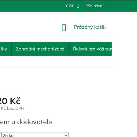
CZK
Přihlášení
NÁKUPNÍ
Prázdný košík
KOŠÍK
tky
Zahradní mechanizace
Řešení pro váš trávník
Ost
20 Kč
4 Kč bez DPH
em u dodavatele