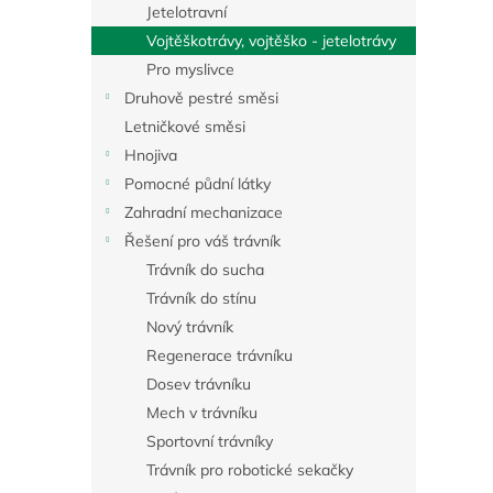
a
Jetelotravní
n
Vojtěškotrávy, vojtěško - jetelotrávy
e
Pro myslivce
l
Druhově pestré směsi
Letničkové směsi
Hnojiva
Pomocné půdní látky
Zahradní mechanizace
Řešení pro váš trávník
Trávník do sucha
Trávník do stínu
Nový trávník
Regenerace trávníku
Dosev trávníku
Mech v trávníku
Sportovní trávníky
Trávník pro robotické sekačky