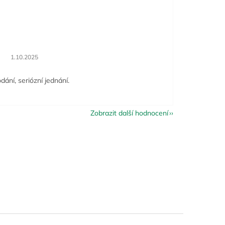
Hodnocení obchodu je 5 z 5 hvězdiček.
1.10.2025
dání, seriózní jednání.
Zobrazit další hodnocení