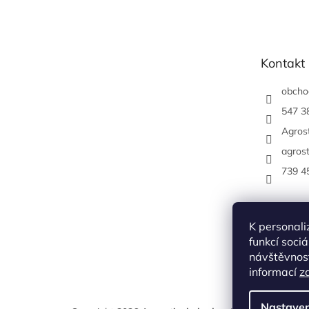
á
p
a
t
Kontakt
í
obcho
547 3
Agrost
agrost
739 4
K personali
funkcí soci
návštěvnost
informací
z
Nastaven