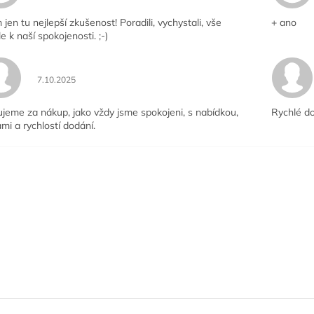
jen tu nejlepší zkušenost! Poradili, vychystali, vše
+ ano
le k naší spokojenosti. ;-)
Hodnocení obchodu je 5 z 5 hvězdiček.
7.10.2025
jeme za nákup, jako vždy jsme spokojeni, s nabídkou,
Rychlé do
mi a rychlostí dodání.