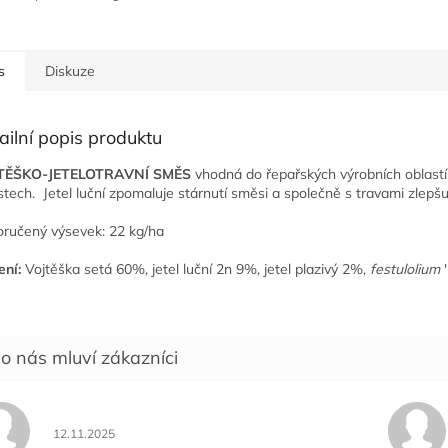
s
Diskuze
ailní popis produktu
TĚŠKO-JETELOTRAVNÍ SMĚS
vhodná do řepařských výrobních oblast
stech. Jetel luční zpomaluje stárnutí směsi a společně s travami zlepšu
ručený výsevek: 22 kg/ha
ení:
Vojtěška setá 60%, jetel luční 2n 9%, jetel plazivý 2%,
festulolium
Hodnocení obchodu je 5 z 5 hvězdiček.
12.11.2025