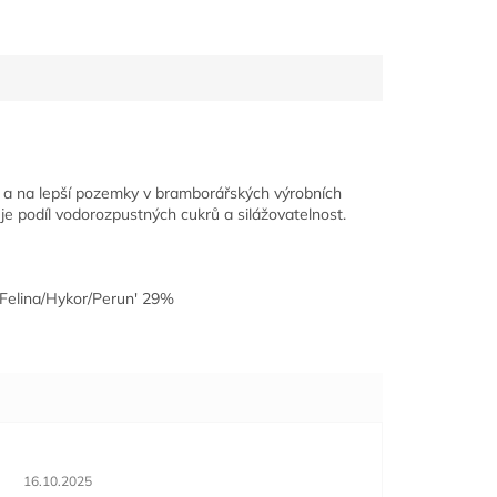
í a na lepší pozemky v bramborářských výrobních
je podíl vodorozpustných cukrů a silážovatelnost.
'Felina/Hykor/Perun' 29%
Hodnocení obchodu je 5 z 5 hvězdiček.
16.10.2025