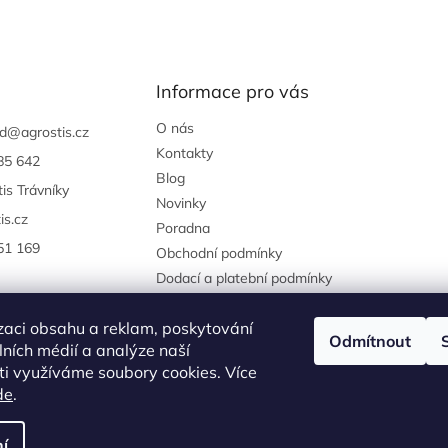
Informace pro vás
O nás
d
@
agrostis.cz
Kontakty
85 642
Blog
is Trávníky
Novinky
is.cz
Poradna
51 169
Obchodní podmínky
Dodací a platební podmínky
Podmínky ochrany osobních
údajů
zaci obsahu a reklam, poskytování
Odmítnout
Reklamace a vrácení zboží
álních médií a analýze naší
i využíváme soubory cookies. Více
agrostis.cz
de
.
í