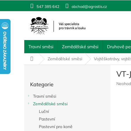
Přejít
547 385 642
obchod@agrostis.cz
na
obsah
Travní směsi
Zemědělské směsi
Druhově pes
Domů
Zemědělské směsi
Vojtěškotrávy, vojtě
P
VT-J
o
Přeskočit
s
Průměr
Kategorie
Neohod
kategorie
t
hodnoc
r
produkt
Travní směsi
a
je
Zemědělské směsi
n
0,0
z
Luční
n
5
í
Pastevní
hvězdič
p
Pastevní pro koně