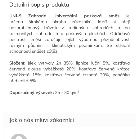
Detailní popis produktu
UNI-9 Zahrada Univerzální parková směs
je
určena širokému okruhu zákazníků, kteří si přejí
bezproblémový trávník v rodinných zahradách a na
rozmanitých zahradních a parkových plochách. Odrůdová
pestrost směsi zaručuje jejích výbornou přizpůsobivost
různým půdním i klimatickým podmínkám. Se střední
schopností snášet zátěž.
Složení:
Jílek vytrvalý
2n 35%,
lipnice luční
5%,
kostřava
červená
dlouze výběžkatá 20%, kostřava červená krátce
výběžkatá 15%, kostřava červená trsnatá 20%, poháňka
hřebenitá 5%
2
Doporučený výsevek:
25 - 30 g/m