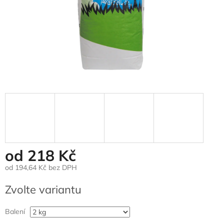
od
218 Kč
od
194,64 Kč
bez DPH
Měrná
Zvolte variantu
cena:
Balení