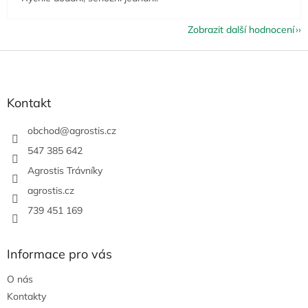
Zobrazit další hodnocení
Z
á
p
a
Kontakt
t
í
obchod
@
agrostis.cz
547 385 642
Agrostis Trávníky
agrostis.cz
739 451 169
Informace pro vás
O nás
Kontakty