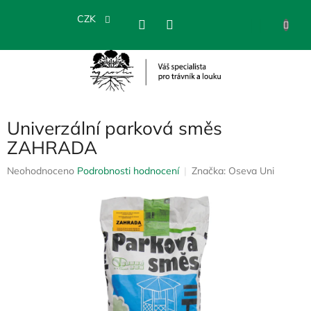
Přejít
na
CZK
NÁKU
obsah
KOŠÍK
Univerzální parková směs
ZAHRADA
Průměrné
Neohodnoceno
Podrobnosti hodnocení
Značka:
Oseva Uni
hodnocení
produktu
je
0,0
z
5
hvězdiček.