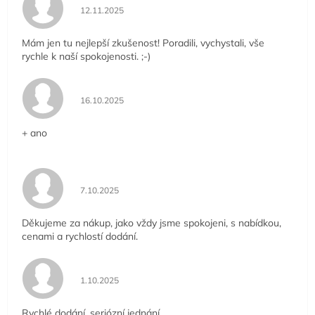
Hodnocení obchodu je 5 z 5 hvězdiček.
12.11.2025
Mám jen tu nejlepší zkušenost! Poradili, vychystali, vše
rychle k naší spokojenosti. ;-)
Hodnocení obchodu je 5 z 5 hvězdiček.
16.10.2025
+ ano
Hodnocení obchodu je 5 z 5 hvězdiček.
7.10.2025
Děkujeme za nákup, jako vždy jsme spokojeni, s nabídkou,
cenami a rychlostí dodání.
Hodnocení obchodu je 5 z 5 hvězdiček.
1.10.2025
Rychlé dodání, seriózní jednání.