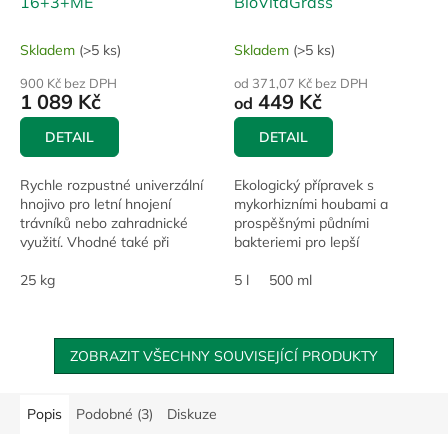
16+3+ME
BioVitaGrass
Skladem
(>5 ks)
Skladem
(>5 ks)
900 Kč bez DPH
od 371,07 Kč bez DPH
1 089 Kč
449 Kč
od
DETAIL
DETAIL
Rychle rozpustné univerzální
Ekologický přípravek s
hnojivo pro letní hnojení
mykorhizními houbami a
trávníků nebo zahradnické
prospěšnými půdními
využití. Vhodné také při
bakteriemi pro lepší
zakládání trávníků.
prokořenění, odolnost suchu a
25 kg
celkovou vitalitu porostu.
5 l
500 ml
ZOBRAZIT VŠECHNY SOUVISEJÍCÍ PRODUKTY
Popis
Podobné (3)
Diskuze