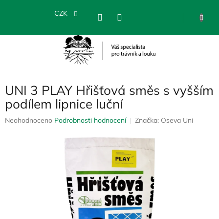
Přejít
na
CZK
NÁKU
obsah
KOŠÍK
UNI 3 PLAY Hřišťová směs s vyšším
podílem lipnice luční
Průměrné
Neohodnoceno
Podrobnosti hodnocení
Značka:
Oseva Uni
hodnocení
produktu
je
0,0
z
5
hvězdiček.