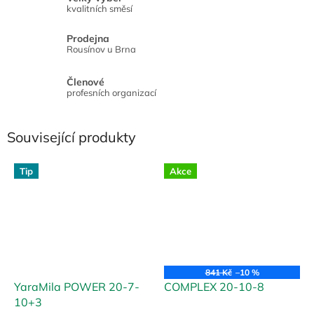
kvalitních směsí
Prodejna
Rousínov u Brna
Členové
profesních organizací
Související produkty
Tip
Akce
841 Kč
–10 %
YaraMila POWER 20-7-
COMPLEX 20-10-8
10+3