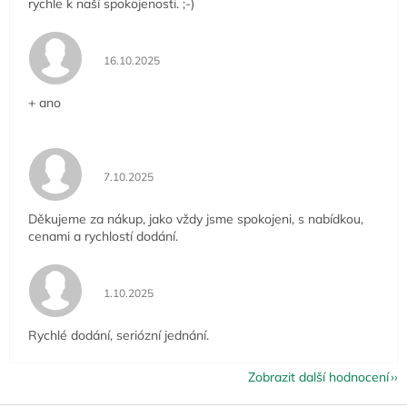
rychle k naší spokojenosti. ;-)
Hodnocení obchodu je 5 z 5 hvězdiček.
16.10.2025
+ ano
Hodnocení obchodu je 5 z 5 hvězdiček.
7.10.2025
Děkujeme za nákup, jako vždy jsme spokojeni, s nabídkou,
cenami a rychlostí dodání.
Hodnocení obchodu je 5 z 5 hvězdiček.
1.10.2025
Rychlé dodání, seriózní jednání.
Zobrazit další hodnocení