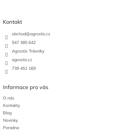
Z
á
p
a
Kontakt
t
í
obchod
@
agrostis.cz
547 385 642
Agrostis Trávníky
agrostis.cz
739 451 169
Informace pro vás
O nás
Kontakty
Blog
Novinky
Poradna