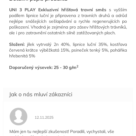
UNI 3 PLAY Exkluzivní hřišťová travní směs
s vyšším
podílem
lipnice luční
je připravena z travních druhů a odrůd
nejlépe snášejících sešlapávání a rychle regenerujících po
poškození. Vhodná je zejména pro zásev hřišťových trávníků,
ale i pro zatravnění ostatních silně zatěžovaných ploch.
Složení:
j
ílek vytrvalý
2n 40%, lipnice luční 35%,
kostřava
červená
krátce výběžkatá 15%, psineček tenký 5%, poháňka
hřebenitá 5%
2
Doporučený výsevek: 25 - 30 g/m
Hodnocení obchodu je 5 z 5 hvězdiček.
12.11.2025
Mám jen tu nejlepší zkušenost! Poradili, vychystali, vše