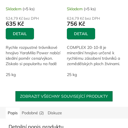
Skladem
(>5 ks)
Skladem
(>5 ks)
524,79 Kč bez DPH
624,79 Kč bez DPH
635 Kč
756 Kč
DETAIL
DETAIL
Rychle rozpustné trávníkové
COMPLEX 20-10-8 je
hnojivo YaraMila Power nabízí
minerální hnojivo určené k
ideální poměr cena/výkon.
rychlému zásobení trávníků a
Získalo si popularitu na řadě
zemědělských ploch živinami.
sportovišť a u zahradnických
Díky svým vlastnostem a
firem.
25 kg
rychle rozpustné formě
25 kg
zajišťuje efektivní výživu...
ZOBRAZIT VŠECHNY SOUVISEJÍCÍ PRODUKTY
Popis
Podobné (2)
Diskuze
Detailní popis produktu