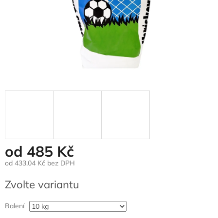
od
485 Kč
od
433,04 Kč
bez DPH
Měrná
Zvolte variantu
cena:
Balení