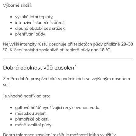
Výborně snáší:
vysoké letní teploty,
intenzivní sluneční záření,
dlouhá období bez srážek,
přehřívání půdy.
Nejvyšší intenzity růstu dosahuje při teplotách půdy přibližně
20–30
°C
. Klíčení probíhá spolehlivě při teplotě půdy nad
18 °C
.
Dobrá odolnost vůči zasolení
ZenPro dobře prospívá také v podmínkách se zvýšeným obsahem
solí.
Je vhodná například pro:
golfová hřiště využívající recyklovanou vodu,
městskou zeleň,
přímořské oblasti,
méně kvalitní půdy.
Dobrá tolerance zasolení rozšiřuje možnosti jejího využití v