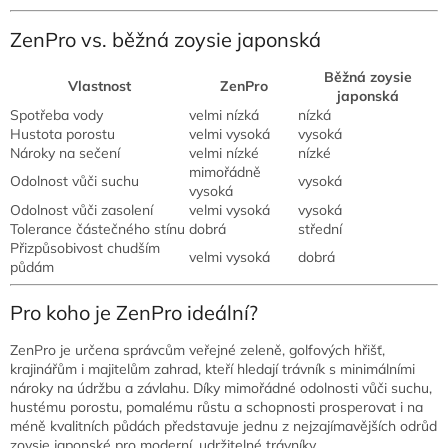
ZenPro vs. běžná zoysie japonská
Běžná zoysie
Vlastnost
ZenPro
japonská
Spotřeba vody
velmi nízká
nízká
Hustota porostu
velmi vysoká
vysoká
Nároky na sečení
velmi nízké
nízké
mimořádně
Odolnost vůči suchu
vysoká
vysoká
Odolnost vůči zasolení
velmi vysoká
vysoká
Tolerance částečného stínu
dobrá
střední
Přizpůsobivost chudším
velmi vysoká
dobrá
půdám
Pro koho je ZenPro ideální?
ZenPro je určena správcům veřejné zeleně, golfových hřišť,
krajinářům i majitelům zahrad, kteří hledají trávník s minimálními
nároky na údržbu a závlahu. Díky mimořádné odolnosti vůči suchu,
hustému porostu, pomalému růstu a schopnosti prosperovat i na
méně kvalitních půdách představuje jednu z nejzajímavějších odrůd
zoysie japonské pro moderní, udržitelné trávníky.