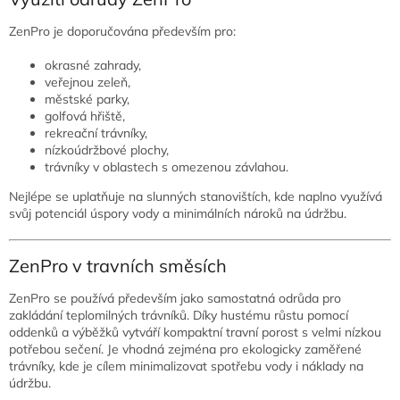
ZenPro je doporučována především pro:
okrasné zahrady,
veřejnou zeleň,
městské parky,
golfová hřiště,
rekreační trávníky,
nízkoúdržbové plochy,
trávníky v oblastech s omezenou závlahou.
Nejlépe se uplatňuje na slunných stanovištích, kde naplno využívá
svůj potenciál úspory vody a minimálních nároků na údržbu.
ZenPro v travních směsích
ZenPro se používá především jako samostatná odrůda pro
zakládání teplomilných trávníků. Díky hustému růstu pomocí
oddenků a výběžků vytváří kompaktní travní porost s velmi nízkou
potřebou sečení. Je vhodná zejména pro ekologicky zaměřené
trávníky, kde je cílem minimalizovat spotřebu vody i náklady na
údržbu.