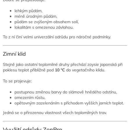
lehkým půdám,
méně úrodným půdám,
půdám se zvýšeným obsahem solí,
lokalitám s omezenou závlahou.
To z ní činí velmi univerzální odrůdu pro náročné podmínky.
Zimní klid
Stejně jako ostatní teplomilné druhy přechází zoysie japonská při
poklesu teplot přibližně pod
10 °C
do vegetačního klidu.
To se projevuje:
postupnou změnou barvy do slámově hnědého odstínu,
omezením růstu,
opětovným zazelenáním s příchodem vyšších jarních teplot.
Jedná se o přirozenou vlastnost všech teplomilných trav.
Využití odrůdy ZenPro