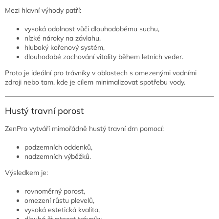
Mezi hlavní výhody patří:
vysoká odolnost vůči dlouhodobému suchu,
nízké nároky na závlahu,
hluboký kořenový systém,
dlouhodobé zachování vitality během letních veder.
Proto je ideální pro trávníky v oblastech s omezenými vodními
zdroji nebo tam, kde je cílem minimalizovat spotřebu vody.
Hustý travní porost
ZenPro vytváří mimořádně hustý travní drn pomocí:
podzemních oddenků,
nadzemních výběžků.
Výsledkem je:
rovnoměrný porost,
omezení růstu plevelů,
vysoká estetická kvalita,
dlouhá životnost trávníku.