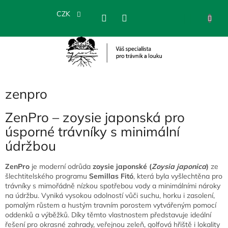
Přejít
na
CZK
NÁKU
obsah
KOŠÍK
zenpro
ZenPro – zoysie japonská pro
úsporné trávníky s minimální
údržbou
ZenPro
je moderní odrůda
zoysie japonské (
Zoysia japonica
)
ze
šlechtitelského programu
Semillas Fitó
, která byla vyšlechtěna pro
trávníky s mimořádně nízkou spotřebou vody a minimálními nároky
na údržbu. Vyniká vysokou odolností vůči suchu, horku i zasolení,
pomalým růstem a hustým travním porostem vytvářeným pomocí
oddenků a výběžků. Díky těmto vlastnostem představuje ideální
řešení pro okrasné zahrady, veřejnou zeleň, golfová hřiště i lokality