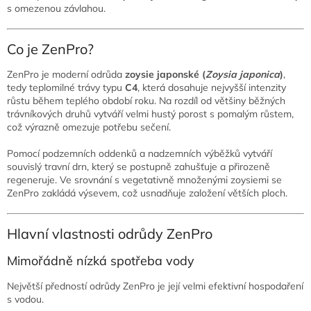
s omezenou závlahou.
Co je ZenPro?
ZenPro je moderní odrůda
zoysie japonské (
Zoysia japonica
)
,
tedy teplomilné trávy typu
C4
, která dosahuje nejvyšší intenzity
růstu během teplého období roku. Na rozdíl od většiny běžných
trávníkových druhů vytváří velmi hustý porost s pomalým růstem,
což výrazně omezuje potřebu sečení.
Pomocí podzemních oddenků a nadzemních výběžků vytváří
souvislý travní drn, který se postupně zahušťuje a přirozeně
regeneruje. Ve srovnání s vegetativně množenými zoysiemi se
ZenPro zakládá výsevem, což usnadňuje založení větších ploch.
Hlavní vlastnosti odrůdy ZenPro
Mimořádně nízká spotřeba vody
Největší předností odrůdy ZenPro je její velmi efektivní hospodaření
s vodou.