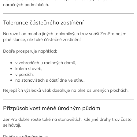
náročných podmínkách.
Tolerance částečného zastínění
Na rozdíl od mnoha jiných teplomilných trav snáší ZenPro nejen
plné slunce, ale také částečné zastínění.
Dobře prosperuje například:
v zahradách u rodinných domů,
kolem staveb,
v parcích,
na stanovištích s částí dne ve stínu.
Nejlepších výsledků však dosahuje na plně osluněných plochách.
Přizpůsobivost méně úrodným půdám
ZenPro dobře roste také na stanovištích, kde jiné druhy trav často
selhávají.
Dobře se přizpůsobuje: