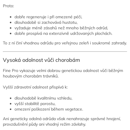
Proto:
dobře regeneruje i při omezené péči,
dlouhodobě si zachovává hustotu,
vyžaduje méně zásahů než mnoho běžných odrůd,
dobře prospívá na extenzivně udržovaných plochách.
To z ní činí vhodnou odrůdu pro veřejnou zeleň i soukromé zahrady.
Vysoká odolnost vůči chorobám
Fine Pro vykazuje velmi dobrou genetickou odolnost vůči běžným
houbovým chorobám trávníků.
Vyšší zdravotní odolnost přispívá k:
dlouhodobě kvalitnímu vzhledu,
vyšší stabilitě porostu,
omezení poškození během vegetace.
Ani geneticky odolná odrůda však nenahrazuje správné hnojení,
provzdušnění půdy ani vhodný režim závlahy.