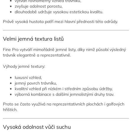
vytváří rovnoměrný vzhled trávníku,
zvyšuje odolnost porostu,
dlouhodobě udržuje vysokou estetickou kvalitu.
Právě vysoká hustota patří mezi hlavní přednosti této odrůdy.
Velmi jemná textura listů
Fine Pro vytváří mimořádně jemné listy, díky nimž působí výsledný
trávník elegantně a reprezentativně.
Výhody jemné textury:
luxusní vzhled,
jemný povrch trávníku,
kvalitní vzhled při nízkém i středním způsobu údržby,
výborná kombinace s dalšími jemnolistými druhy trav.
Proto se často využívá na reprezentativních plochách i golfových
hřištích.
Vysoká odolnost vůči suchu