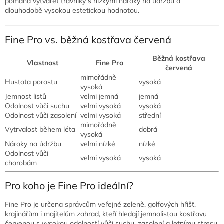
pomáhá vytvářet trávníky s nízkými nároky na údržbu a
dlouhodobě vysokou estetickou hodnotou.
Fine Pro vs. běžná kostřava červená
Běžná kostřava
Vlastnost
Fine Pro
červená
mimořádně
Hustota porostu
vysoká
vysoká
Jemnost listů
velmi jemná
jemná
Odolnost vůči suchu
velmi vysoká
vysoká
Odolnost vůči zasolení
velmi vysoká
střední
mimořádně
Vytrvalost během léta
dobrá
vysoká
Nároky na údržbu
velmi nízké
nízké
Odolnost vůči
velmi vysoká
vysoká
chorobám
Pro koho je Fine Pro ideální?
Fine Pro je určena správcům veřejné zeleně, golfových hřišť,
krajinářům i majitelům zahrad, kteří hledají jemnolistou kostřavu
červenou s vysokou odolností vůči suchu, zasolení a letnímu stresu.