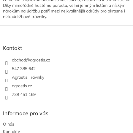
Díky mimořádně hustému porostu, velmi jemným listům a nízkým
nárokům na údržbu patří mezi nejkvalitnější odrůdy pro okrasné i
nízkoúdržbové trávníky.
Z
á
p
a
Kontakt
t
í
obchod
@
agrostis.cz
547 385 642
Agrostis Trávníky
agrostis.cz
739 451 169
Informace pro vás
O nás
Kontakty