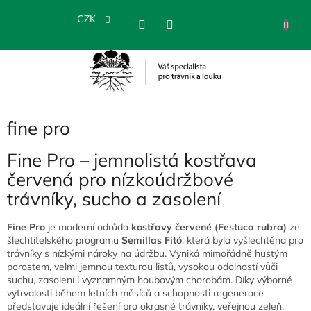
Přejít
na
CZK
NÁKU
obsah
KOŠÍK
fine pro
Fine Pro – jemnolistá kostřava
červená pro nízkoúdržbové
trávníky, sucho a zasolení
Fine Pro
je moderní odrůda
kostřavy červené (Festuca rubra)
ze
šlechtitelského programu
Semillas Fitó
, která byla vyšlechtěna pro
trávníky s nízkými nároky na údržbu. Vyniká mimořádně hustým
porostem, velmi jemnou texturou listů, vysokou odolností vůči
suchu, zasolení i významným houbovým chorobám. Díky výborné
vytrvalosti během letních měsíců a schopnosti regenerace
představuje ideální řešení pro okrasné trávníky, veřejnou zeleň,