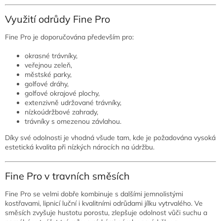
Využití odrůdy Fine Pro
Fine Pro je doporučována především pro:
okrasné trávníky,
veřejnou zeleň,
městské parky,
golfové dráhy,
golfové okrajové plochy,
extenzivně udržované trávníky,
nízkoúdržbové zahrady,
trávníky s omezenou závlahou.
Díky své odolnosti je vhodná všude tam, kde je požadována vysoká
estetická kvalita při nízkých nárocích na údržbu.
Fine Pro v travních směsích
Fine Pro se velmi dobře kombinuje s dalšími jemnolistými
kostřavami, lipnicí luční i kvalitními odrůdami jílku vytrvalého. Ve
směsích zvyšuje hustotu porostu, zlepšuje odolnost vůči suchu a