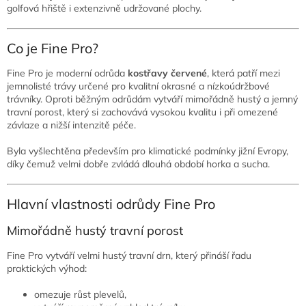
golfová hřiště i extenzivně udržované plochy.
Co je Fine Pro?
Fine Pro je moderní odrůda
kostřavy červené
, která patří mezi
jemnolisté trávy určené pro kvalitní okrasné a nízkoúdržbové
trávníky. Oproti běžným odrůdám vytváří mimořádně hustý a jemný
travní porost, který si zachovává vysokou kvalitu i při omezené
závlaze a nižší intenzitě péče.
Byla vyšlechtěna především pro klimatické podmínky jižní Evropy,
díky čemuž velmi dobře zvládá dlouhá období horka a sucha.
Hlavní vlastnosti odrůdy Fine Pro
Mimořádně hustý travní porost
Fine Pro vytváří velmi hustý travní drn, který přináší řadu
praktických výhod:
omezuje růst plevelů,