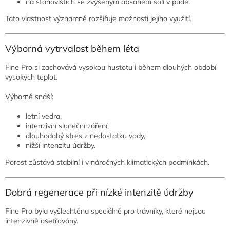
na stanovištích se zvýšeným obsahem solí v půdě.
Tato vlastnost významně rozšiřuje možnosti jejího využití.
Výborná vytrvalost během léta
Fine Pro si zachovává vysokou hustotu i během dlouhých období
vysokých teplot.
Výborně snáší:
letní vedra,
intenzivní sluneční záření,
dlouhodobý stres z nedostatku vody,
nižší intenzitu údržby.
Porost zůstává stabilní i v náročných klimatických podmínkách.
Dobrá regenerace při nízké intenzitě údržby
Fine Pro byla vyšlechtěna speciálně pro trávníky, které nejsou
intenzivně ošetřovány.