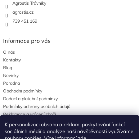
Agrostis Trávníky
agrostis.cz
739 451 169
Informace pro vás
O nás
Kontakty
Blog
Novinky
Poradna
Obchodní podmínky
Dodací a platební podmínky
Podmínky ochrany osobních údajů
Reklamace a vrácení zboží
agrostis.cz
K personalizaci obsahu a reklam, poskytování funkcí
sociálních médií a analýze naší návštěvnosti využíváme
soubory cookies. Více informací
zde
.