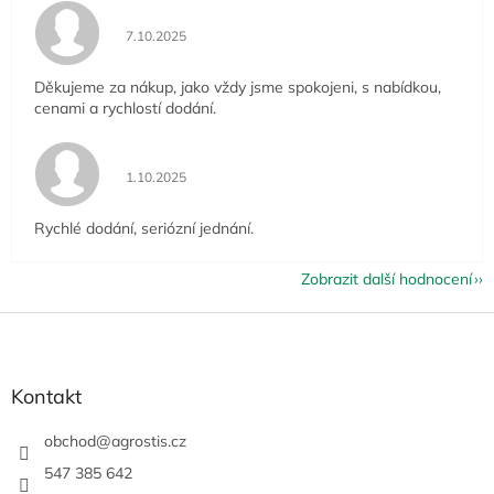
Hodnocení obchodu je 5 z 5 hvězdiček.
7.10.2025
Děkujeme za nákup, jako vždy jsme spokojeni, s nabídkou,
cenami a rychlostí dodání.
Hodnocení obchodu je 5 z 5 hvězdiček.
1.10.2025
Rychlé dodání, seriózní jednání.
Zobrazit další hodnocení
Z
á
p
a
Kontakt
t
í
obchod
@
agrostis.cz
547 385 642