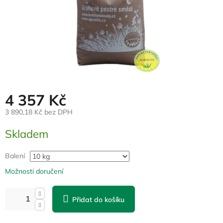
4 357 Kč
3 890,18 Kč bez DPH
Měrná
Skladem
cena:
Balení
Možnosti doručení
Přidat do košíku