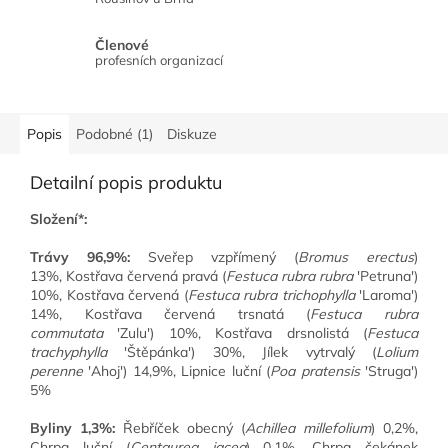
Členové
profesních organizací
Popis
Podobné (1)
Diskuze
Detailní popis produktu
Složení*:
Trávy 96,9%:
Sveřep vzpřímený
(
Bromus erectus
)
13%,
Kostřava červená
pravá (
Festuca rubra rubra
'Petruna')
10%, Kostřava červená (
Festuca rubra trichophylla
'Laroma')
14%, Kostřava červená trsnatá (
Festuca rubra
commutata
'Zulu') 10%, Kostřava drsnolistá (
Festuca
trachyphylla
'Štěpánka') 30%,
Jílek vytrvalý
(
Lolium
perenne
'Ahoj') 14,9%,
Lipnice luční
(
Poa pratensis
'Struga')
5%
Byliny 1,3%:
Řebříček obecný (
Achillea millefolium
) 0,2%,
Chrpa luční (
Centaurea jacea
) 0,1%, Chrpa čekánek