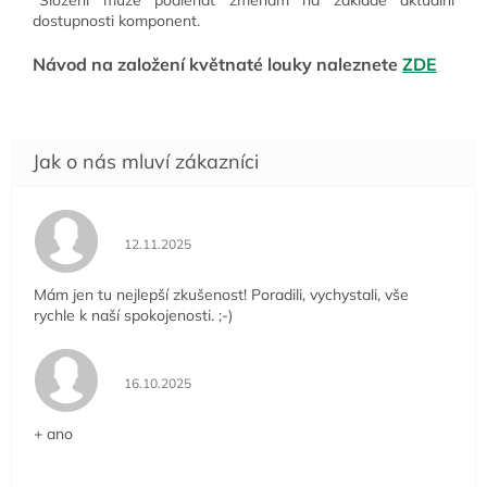
dostupnosti komponent.
Návod na založení květnaté louky naleznete
ZDE
Hodnocení obchodu je 5 z 5 hvězdiček.
12.11.2025
Mám jen tu nejlepší zkušenost! Poradili, vychystali, vše
rychle k naší spokojenosti. ;-)
Hodnocení obchodu je 5 z 5 hvězdiček.
16.10.2025
+ ano