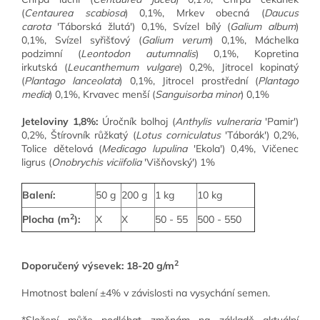
(
Centaurea scabiosa
) 0,1%, Mrkev obecná (
Daucus
carota
'Táborská žlutá') 0,1%, Svízel bílý (
Galium album
)
0,1%, Svízel syřišťový (
Galium verum
) 0,1%, Máchelka
podzimní (
Leontodon autumnalis
) 0,1%, Kopretina
irkutská (
Leucanthemum vulgare
) 0,2%, Jitrocel kopinatý
(
Plantago lanceolata
) 0,1%, Jitrocel prostřední (
Plantago
media
) 0,1%, Krvavec menší (
Sanguisorba minor
) 0,1%
Jeteloviny 1,8%:
Úročník bolhoj (
Anthylis vulneraria
'Pamir')
0,2%, Štírovník růžkatý (
Lotus corniculatus
'Táborák') 0,2%,
Tolice dětelová (
Medicago lupulina
'Ekola') 0,4%, Vičenec
ligrus (
Onobrychis viciifolia
'Višňovský') 1%
Balení:
50 g
200 g
1 kg
10 kg
2
Plocha (m
):
X
X
50 - 55
500 - 550
2
Doporučený výsevek: 18-20 g/m
Hmotnost balení ±4% v závislosti na vysychání semen.
*Složení může podléhat změnám na základě aktuální