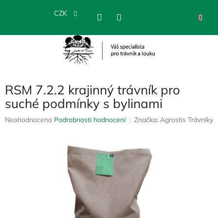
Přejít
na
CZK
NÁKU
obsah
KOŠÍK
RSM 7.2.2 krajinný trávník pro
suché podmínky s bylinami
Průměrné
Neohodnoceno
Podrobnosti hodnocení
Značka:
Agrostis Trávníky
hodnocení
produktu
je
0,0
z
5
hvězdiček.