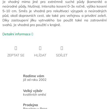
Je vhodný mimo jiné pro extrémně suché půdy (kamenité a
neúrodné půdy, hlušina). Intenzita kosení 0–3x ročně, výška kosení
5–10 cm. Směs je vhodná pro rekultivaci výsypek a neúrodných
půd, okolí dopravních cest, ale také pro veřejnou a privátní zeleň.
Díky zastoupení jílku vytrvalého lze použít také na zatravnění
svahů. Je vhodná pro použití v krajině.
Detailní informace
ZEPTAT SE
HLÍDAT
SDÍLET
Radíme vám
již od roku 2002
Velký výběr
kvalitních směsí
Prodejna
Rousínov u Brna