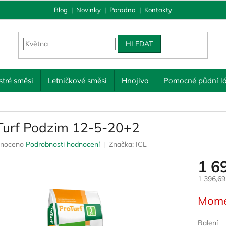
Blog
|
Novinky
|
Poradna
|
Kontakty
HLEDAT
tré směsi
Letničkové směsi
Hnojiva
Pomocné půdní lá
Turf Podzim 12-5-20+2
né
noceno
Podrobnosti hodnocení
Značka:
ICL
ení
1 6
u
1 396,6
Měrná
Mome
cena:
ek.
Balení