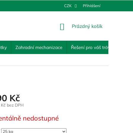
CZK
Přihlášení
NÁKUPNÍ
Prázdný košík
KOŠÍK
tky
Zahradní mechanizace
Řešení pro váš trávník
Ost
90 Kč
9 Kč bez DPH
ntálně nedostupné