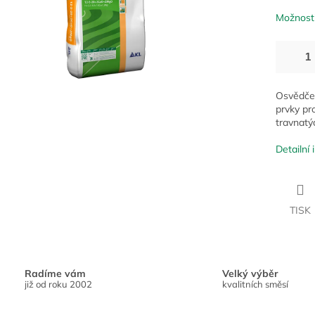
Možnosti
Osvědčen
prvky pr
travnatý
Detailní
TISK
Radíme vám
Velký výběr
již od roku 2002
kvalitních směsí