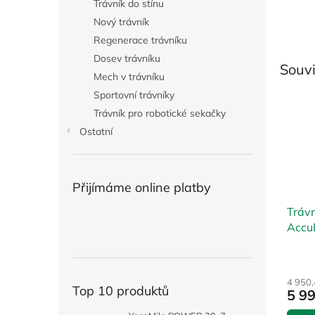
Trávník do stínu
Nový trávník
Regenerace trávníku
Dosev trávníku
Souvi
Mech v trávníku
Sportovní trávníky
Trávník pro robotické sekačky
Ostatní
Přijímáme online platby
Tráv
Accu
4 950
Top 10 produktů
5 9