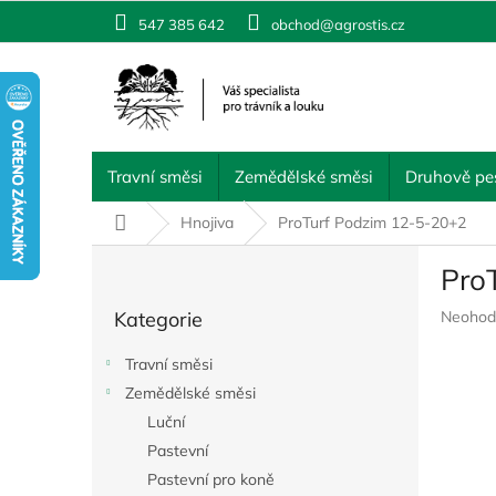
Přejít
547 385 642
obchod@agrostis.cz
na
obsah
Travní směsi
Zemědělské směsi
Druhově pes
Domů
Hnojiva
ProTurf Podzim 12-5-20+2
P
Pro
o
Přeskočit
s
Průměr
Kategorie
Neohod
kategorie
t
hodnoc
r
produkt
Travní směsi
a
je
Zemědělské směsi
n
0,0
z
Luční
n
5
í
Pastevní
hvězdič
p
Pastevní pro koně