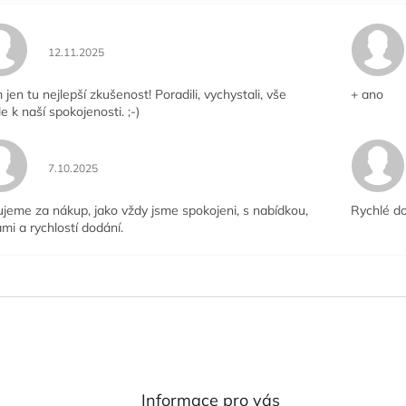
Hodnocení obchodu je 5 z 5 hvězdiček.
12.11.2025
jen tu nejlepší zkušenost! Poradili, vychystali, vše
+ ano
le k naší spokojenosti. ;-)
Hodnocení obchodu je 5 z 5 hvězdiček.
7.10.2025
jeme za nákup, jako vždy jsme spokojeni, s nabídkou,
Rychlé do
mi a rychlostí dodání.
Informace pro vás