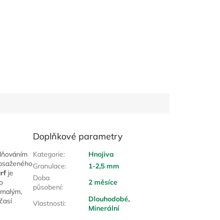
Doplňkové parametry
olňováním
Kategorie
:
Hnojiva
bsaženého
Granulace
:
1-2,5 mm
rf
je
Doba
o
2 měsíce
působení
:
y malým,
Dlouhodobé
,
časí
Vlastnosti
:
Minerální