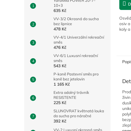
YaraMila POWER 20-7-
D
10+3
635 Kč
Osvědč
VV-3/2 Okrasná do sucha
osiv a
bez lipnice
478 Kč
koly a
VV-4/1 Univerzální rekreační
směs
476 Kč
VV-6/1 Luxusní rekreační
směs
Popi
543 Kč
P-koně Pastevní směs pro
koně bez jetelovin
Det
1 165 Kč
Prod
Extra odolný trávník
živi
RESISTENTE
225 Kč
dusí
unik
SLUNOVRAT květnatá louka
poly
do sucha pro náročné
bezp
392 Kč
zlep
VV-2 Luxusní okrasná směs
spor