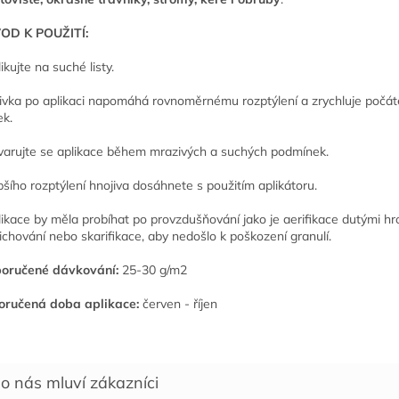
OD K POUŽITÍ:
ikujte na suché listy.
livka po aplikaci napomáhá rovnoměrnému rozptýlení a zrychluje počát
ek.
varujte se aplikace během mrazivých a suchých podmínek.
pšího rozptýlení hnojiva dosáhnete s použitím aplikátoru.
likace by měla probíhat po provzdušňování jako je aerifikace dutými hro
ichování nebo skarifikace, aby nedošlo k poškození granulí.
oručené dávkování:
25-30 g/m2
ručená doba aplikace:
červen - říjen