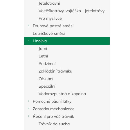
a
Jetelotravní
n
Vojtěškotrávy, vojtěško - jetelotrávy
e
Pro myslivce
l
Druhově pestré směsi
Letničkové směsi
Hnojiva
Jarní
Letní
Podzimní
Zakládání trávníku
Zásobní
Speciální
Vodorozpustná a kapalná
Pomocné půdní látky
Zahradní mechanizace
Řešení pro váš trávník
Trávník do sucha