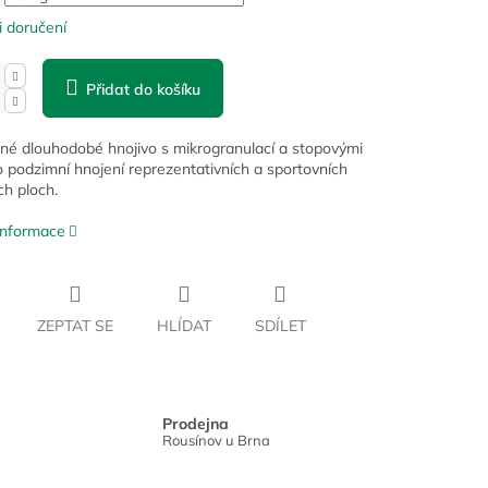
 doručení
Přidat do košíku
é dlouhodobé hnojivo s mikrogranulací a stopovými
o podzimní hnojení reprezentativních a sportovních
ch ploch.
 informace
ZEPTAT SE
HLÍDAT
SDÍLET
Prodejna
Rousínov u Brna