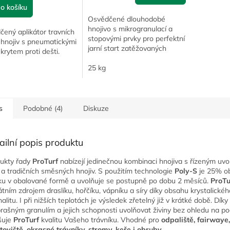
o košíku
Osvědčené dlouhodobé
hnojivo s mikrogranulací a
ený aplikátor travních
stopovými prvky pro perfektní
 hnojiv s pneumatickými
jarní start zatěžovaných
 krytem proti dešti.
trávníků.
25 kg
s
Podobné (4)
Diskuze
ailní popis produktu
ukty řady
ProTurf
nabízejí jedinečnou kombinaci hnojiva s řízeným uv
n a tradičních směsných hnojiv. S použitím technologie
Poly-S
je 25% o
ku v obalované formě a uvolňuje se postupně po dobu 2 měsíců.
ProTu
átním zdrojem draslíku, hořčíku, vápníku a síry díky obsahu krystalickéh
halitu. I při nižších teplotách je výsledek zřetelný již v krátké době. Dík
rašným granulím a jejich schopnosti uvolňovat živiny bez ohledu na po
šuje
ProTurf
kvalitu Vašeho trávníku. Vhodné pro
odpaliště, fairwaye,
toviště, okrasné trávníky, stromy, keře i obruby
.