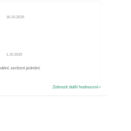
Hodnocení obchodu je 5 z 5 hvězdiček.
16.10.2025
Hodnocení obchodu je 5 z 5 hvězdiček.
1.10.2025
dání, seriózní jednání.
Zobrazit další hodnocení