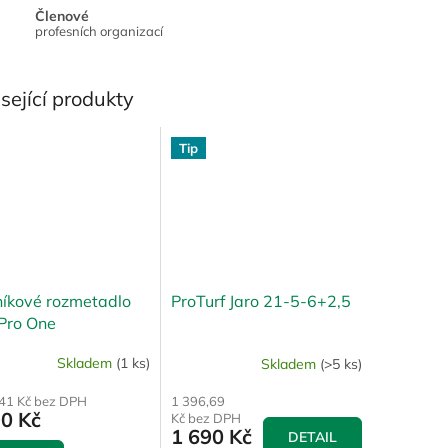
Členové
profesních organizací
sející produkty
Tip
níkové rozmetadlo
ProTurf Jaro 21-5-6+2,5
Pro One
Skladem
(1 ks)
Skladem
(>5 ks)
,41 Kč bez DPH
1 396,69
90 Kč
Kč bez DPH
1 690 Kč
DETAIL