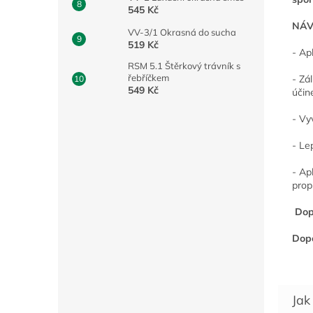
545 Kč
NÁV
VV-3/1 Okrasná do sucha
519 Kč
- Apl
RSM 5.1 Štěrkový trávník s
řebříčkem
- Zá
549 Kč
účin
- Vy
- Le
- Ap
prop
Dop
Dopo