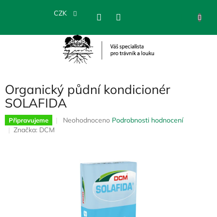
Přejít
na
CZK
NÁKU
obsah
KOŠÍK
Organický půdní kondicionér
SOLAFIDA
Průměrné
Neohodnoceno
Podrobnosti hodnocení
Připravujeme
hodnocení
Značka:
DCM
produktu
je
0,0
z
5
hvězdiček.