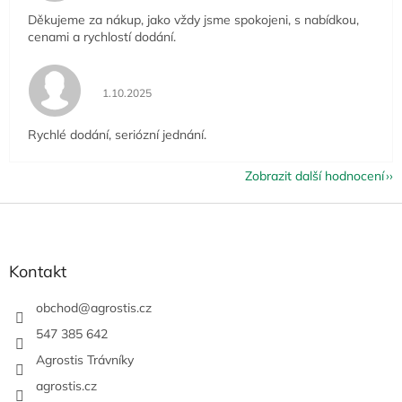
Děkujeme za nákup, jako vždy jsme spokojeni, s nabídkou,
cenami a rychlostí dodání.
Hodnocení obchodu je 5 z 5 hvězdiček.
1.10.2025
Rychlé dodání, seriózní jednání.
Zobrazit další hodnocení
Z
á
p
a
Kontakt
t
í
obchod
@
agrostis.cz
547 385 642
Agrostis Trávníky
agrostis.cz