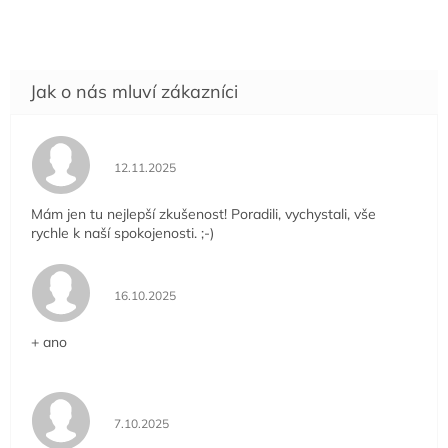
Hodnocení obchodu je 5 z 5 hvězdiček.
12.11.2025
Mám jen tu nejlepší zkušenost! Poradili, vychystali, vše
rychle k naší spokojenosti. ;-)
Hodnocení obchodu je 5 z 5 hvězdiček.
16.10.2025
+ ano
Hodnocení obchodu je 5 z 5 hvězdiček.
7.10.2025