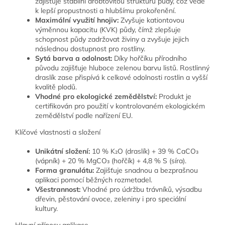
zajišťuje stabilní drobtovitou strukturu půdy, což vede
k lepší propustnosti a hlubšímu prokořenění.
Maximální využití hnojiv:
Zvyšuje kationtovou
výměnnou kapacitu (KVK) půdy, čímž zlepšuje
schopnost půdy zadržovat živiny a zvyšuje jejich
následnou dostupnost pro rostliny.
Sytá barva a odolnost:
Díky hořčíku přírodního
původu zajišťuje hluboce zelenou barvu listů. Rostlinný
draslík zase přispívá k celkové odolnosti rostlin a vyšší
kvalitě plodů.
Vhodné pro ekologické zemědělství:
Produkt je
certifikován pro použití v kontrolovaném ekologickém
zemědělství podle nařízení EU.
Klíčové vlastnosti a složení
Unikátní složení:
10 % K₂O (draslík) + 39 % CaCO₃
(vápník) + 20 % MgCO₃ (hořčík) + 4,8 % S (síra).
Forma granulátu:
Zajišťuje snadnou a bezprašnou
aplikaci pomocí běžných rozmetadel.
Všestrannost:
Vhodné pro údržbu trávníků, výsadbu
dřevin, pěstování ovoce, zeleniny i pro speciální
kultury.
Hlavní přínosy aplikace