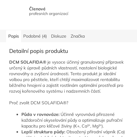
Členové
profesních organizací
Popis
Podobné (4)
Diskuze
Značka
Detailní popis produktu
DCM SOLAFIDA®
je vysoce účinný granulovaný přípravek
určený k úpravě půdních vlastností, nastolení biologické
rovnováhy a zvýšení úrodnosti. Tento produkt je ideální
volbou pro pěstitele, kteří chtějí maximalizovat rentabilitu
běžného hnojení a zajistit rostlinám optimální prostředí pro
rozvoj kořenového systému i nadzemních částí.
Proč zvolit DCM SOLAFIDA®?
Půda v rovnováze:
Účinně vyrovnává přirozené
každoroční okyselování půdy a optimalizuje pufrační
kapacitu pro klíčové živiny (K+, Ca²⁺, Mg²⁺).
Lepší struktura půdy:
Obsažený přírodní vápník (Ca)