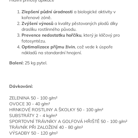
Zlepšení půdní úrodnosti
a biologické aktivity v
kořenové zóně.
Zvýšení výnosů
a kvality pěstovaných plodů díky
draslíku rostlinného původu.
Prevence nedostatku hořčíku
, který je klíčový pro
fotosyntézu.
Optimalizace příjmu živin
, což vede k úspoře
nákladů na standardní hnojení.
Balení:
25 kg pytel.
Dávkování:
ZELENINA 50 - 100 g/m²
OVOCE 30 - 40 g/m²
HRNKOVÉ ROSTLINY A ŠKOLKY 50 - 100 g/m²
SUBSTRÁTY 2 - 4 kg/m³
SPORTOVNÍ TRÁVNÍKY A GOLFOVÁ HŘIŠTĚ 50 - 100 g/m²
TRÁVNÍK PŘI ZALOŽENÍ 40 - 80 g/m²
VÝSADBY 50 - 120 g/m²