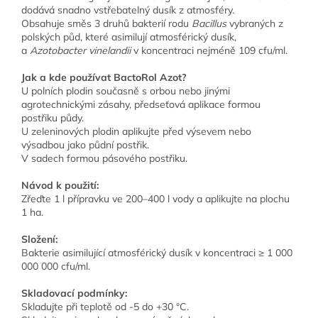
dodává snadno vstřebatelný dusík z atmosféry.
Obsahuje směs 3 druhů bakterií rodu
Bacillus
vybraných z
polských půd, které asimilují
atmosférický dusík,
a
Azotobacter vinelandii
v koncentraci nejméně 109 cfu/ml.
Jak a kde používat BactoRol Azot?
U polních plodin současně s orbou nebo jinými
agrotechnickými zásahy, předseťová aplikace formou
postřiku půdy.
U zeleninových plodin aplikujte před výsevem nebo
výsadbou jako půdní postřik.
V sadech formou pásového postřiku.
Návod k použití:
Zřeďte 1 l přípravku ve 200–400 l vody a aplikujte na plochu
1 ha.
Složení:
Bakterie asimilující atmosférický dusík v koncentraci ≥ 1 000
000 000 cfu/ml.
Skladovací podmínky:
Skladujte při teplotě od -5 do +30 °C.