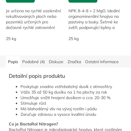
Je určena na rychlé ozelenění
NPK 8-4-8 + 2 MgO. Ideální
rekultivovaných ploch nebo
organominerální hnojivo na
pozemků určených pro
pastviny a louky. Šetrné ke
dočasné rychlé zatravnění
zvěři, podporující byliny a
neudržovaných ploch.
nízké trávy v porostu.
Kostřava rákosovitá
25 kg
25 kg
podporuje suchovzdornost...
Popis
Podobné (4)
Diskuze
Značka
Ostatní informace
Detailní popis produktu
Poskytuje snadno vstřebatelný dusík z atmosféry
Váže 35 až 50 kg dusíku na 1 ha plochy za rok
Umožňuje snížit hnojení dusíkem o cca. 20-30 %
Stimuluje růst
Má blahodárný vliv na vývoj rostlin i půdu
Zaručuje zdravou a vysoce kvalitní úrodu
Co je BactoRol Nitrogen?
BactoRol Nitrogen je mikrobiologické hnojivo, které rostlinám