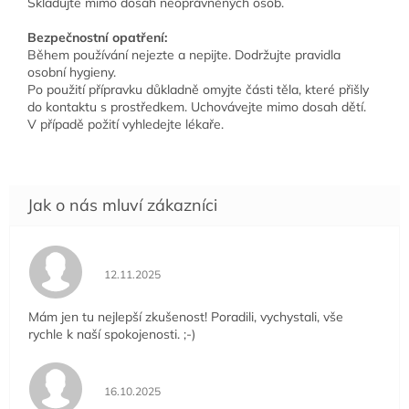
Skladujte mimo dosah neoprávněných osob.
Bezpečnostní opatření:
Během používání nejezte a nepijte. Dodržujte pravidla
osobní hygieny.
Po použití přípravku důkladně omyjte části těla, které přišly
do kontaktu s prostředkem. Uchovávejte mimo dosah dětí.
V případě požití vyhledejte lékaře.
Hodnocení obchodu je 5 z 5 hvězdiček.
12.11.2025
Mám jen tu nejlepší zkušenost! Poradili, vychystali, vše
rychle k naší spokojenosti. ;-)
Hodnocení obchodu je 5 z 5 hvězdiček.
16.10.2025