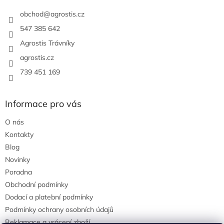
t
í
obchod
@
agrostis.cz
547 385 642
Agrostis Trávníky
agrostis.cz
739 451 169
Informace pro vás
O nás
Kontakty
Blog
Novinky
Poradna
Obchodní podmínky
Dodací a platební podmínky
Podmínky ochrany osobních údajů
Reklamace a vrácení zboží