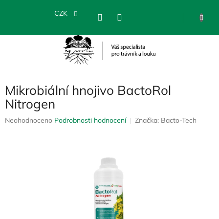
Přejít
na
CZK
NÁKU
obsah
KOŠÍK
Mikrobiální hnojivo BactoRol
Nitrogen
Průměrné
Neohodnoceno
Podrobnosti hodnocení
Značka:
Bacto-Tech
hodnocení
produktu
je
0,0
z
5
hvězdiček.