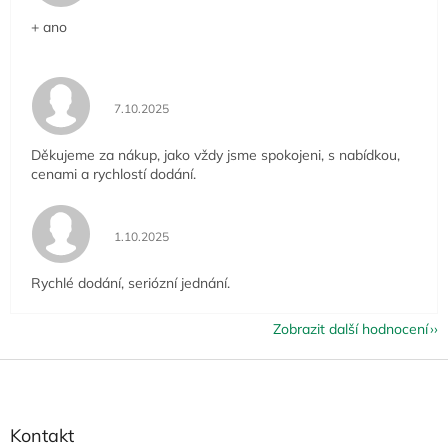
+ ano
Hodnocení obchodu je 5 z 5 hvězdiček.
7.10.2025
Děkujeme za nákup, jako vždy jsme spokojeni, s nabídkou,
cenami a rychlostí dodání.
Hodnocení obchodu je 5 z 5 hvězdiček.
1.10.2025
Rychlé dodání, seriózní jednání.
Zobrazit další hodnocení
Z
á
p
a
Kontakt