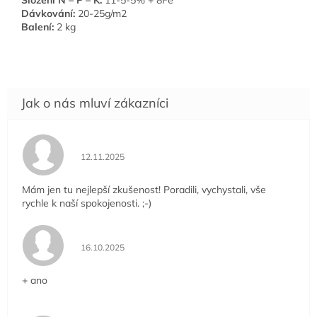
Složení N – P – K:
11-5-5% + 8Fe
Dávkování:
20-25g/m2
Balení:
2 kg
Hodnocení obchodu je 5 z 5 hvězdiček.
12.11.2025
Mám jen tu nejlepší zkušenost! Poradili, vychystali, vše
rychle k naší spokojenosti. ;-)
Hodnocení obchodu je 5 z 5 hvězdiček.
16.10.2025
+ ano