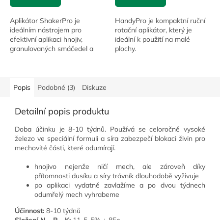
Aplikátor ShakerPro je
HandyPro je kompaktní ruční
ideálním nástrojem pro
rotační aplikátor, který je
efektivní aplikaci hnojiv,
ideální k použití na malé
granulovaných smáčedel a
plochy.
osiv na malé plochy, což je
obzvláště cenné při opravách
poškozených míst.
Popis
Podobné (3)
Diskuze
Detailní popis produktu
Doba účinku je 8-10 týdnů. Používá se celoročně vysoké
železo ve speciální formuli a síra zabezpečí blokaci živin pro
mechovité části, které odumírají.
hnojivo nejenže ničí mech, ale zároveň díky
přítomnosti dusíku a síry trávník dlouhodobě vyživuje
po aplikaci vydatně zavlažíme a po dvou týdnech
odumřelý mech vyhrabeme
Účinnost:
8-10 týdnů