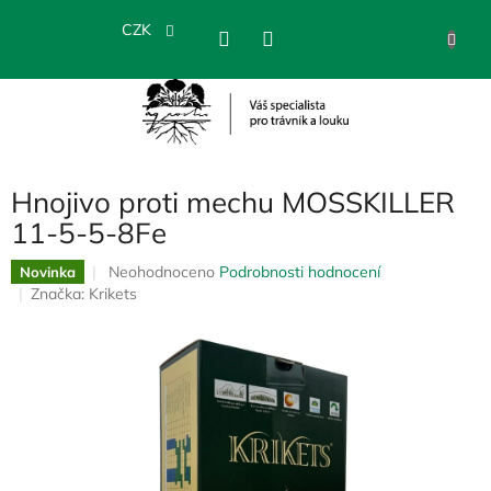
Přejít
na
CZK
NÁKU
obsah
KOŠÍK
Hnojivo proti mechu MOSSKILLER
11-5-5-8Fe
Průměrné
Neohodnoceno
Podrobnosti hodnocení
Novinka
hodnocení
Značka:
Krikets
produktu
je
0,0
z
5
hvězdiček.