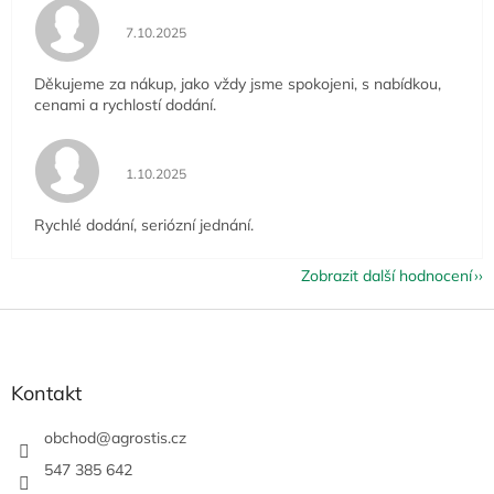
Hodnocení obchodu je 5 z 5 hvězdiček.
7.10.2025
Děkujeme za nákup, jako vždy jsme spokojeni, s nabídkou,
cenami a rychlostí dodání.
Hodnocení obchodu je 5 z 5 hvězdiček.
1.10.2025
Rychlé dodání, seriózní jednání.
Zobrazit další hodnocení
Z
á
p
a
Kontakt
t
í
obchod
@
agrostis.cz
547 385 642