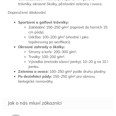
trávníky, okrasné školky, pěstování zeleniny i ovoce.
Doporučené dávkování
Sportovní a golfové trávníky:
Zakládání: 150–250 g/m² (zapravit do horních 25
cm půdy).
Údržba: 100–200 g/m² (vhodné i jako
topdressing po aerifikaci).
Okrasné zahrady a školky:
Stromy a keře: 200–300 g/m².
Trvalky: 100–200 g/m².
Výsadba (metoda sázecí jamky): 10–20 g na 10 l
jamku.
Zelenina a ovoce:
100–250 g/m² podle druhu plodiny.
Po dezinfekci půdy:
150–250 g/m² pro obnovu
biologické rovnováhy.