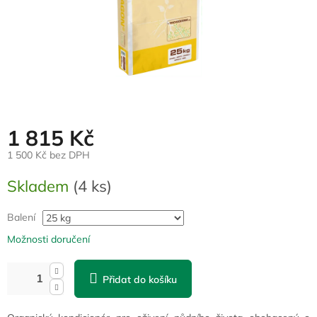
1 815 Kč
1 500 Kč bez DPH
Měrná
Skladem
(4 ks)
cena:
Balení
Možnosti doručení
Přidat do košíku