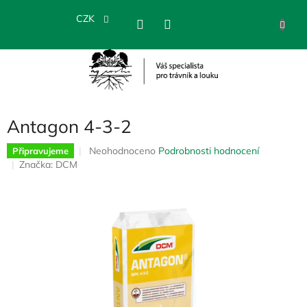
Přejít
na
CZK
NÁKU
obsah
KOŠÍK
Antagon 4-3-2
Průměrné
Neohodnoceno
Podrobnosti hodnocení
Připravujeme
hodnocení
Značka:
DCM
produktu
je
0,0
z
5
hvězdiček.