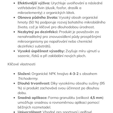
Efektivnější výživa:
Urychluje uvolňování a následné
vstřebávání živin (dusík, fosfor, draslík a
mikroelementy) z organických látek.
Obnova půdního života:
Vysoký obsah organické
hmoty (50 %) podporuje rozvoj bohatého mikrobiálního
života, což je klíčové pro dlouhodobou úrodnost.
Nezbytný po dezinfekci:
Produkt je považován za
nenahraditelný pro znovuosídlení půdy prospěšnými
mikroorganismy po napařování nebo chemické
dezinfekci substrátů.
Vysoká úspěšnost výsadby:
Zvyšuje míru ujmutí u
sazenic, řízků a při zakládání nových ploch.
Klíčové vlastnosti
Složení:
Organické NPK hnojivo
4-3-2
s obsahem
Trichodermy
.
Dlouhá trvanlivost:
Díky vysokému obsahu sušiny (95
%) si produkt zachovává svou účinnost po dlouhou
dobu.
Snadná aplikace:
Forma granulátu (velikost
4,5 mm
)
umožňuje snadnou a rovnoměrnou aplikaci pomocí
běžných rozmetadel.
Univerzálnost:
Vhodné pro sportovní i golfové