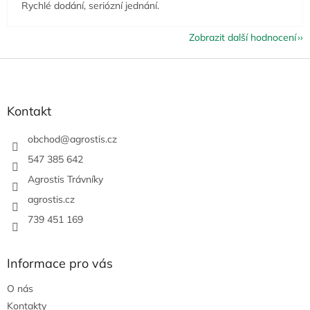
Rychlé dodání, seriózní jednání.
Zobrazit další hodnocení
Z
á
p
a
Kontakt
t
í
obchod
@
agrostis.cz
547 385 642
Agrostis Trávníky
agrostis.cz
739 451 169
Informace pro vás
O nás
Kontakty