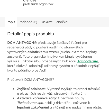
Členové
profesních organizací
Popis
Podobné (6)
Diskuze
Značka
Detailní popis produktu
DCM ANTAGON®
představuje špičkové řešení pro
regeneraci půdy a posílení rostlin na stanovištích
vystavených
abiotickému stresu
(sucho, extrémní teploty,
zasolení). Toto organické hnojivo kombinuje vyváženou
výživu s unikátní silou prospěšných hub rodu
Trichoderma
,
které aktivně kolonizují kořenový systém a zásadně zlepšují
kvalitu půdního prostředí.
Proč zvolit DCM ANTAGON®?
Zvýšení odolnosti:
Výrazně zvyšuje toleranci trávníků
a okrasných rostlin vůči stresovým faktorům.
Aktivace kořenové zóny:
Obsažené houby
Trichoderma spp.
osidlují rhizosféru, což vede k
lepšímů zakořenění
a vitálnějšímu nadzemnímu růstu.