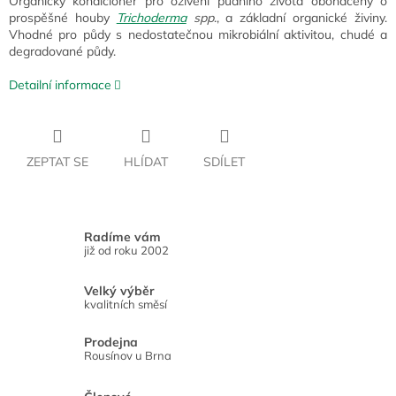
Organický kondicionér pro oživení půdního života obohacený o
prospěšné houby
Trichoderma
spp
., a základní organické živiny.
Vhodné pro půdy s nedostatečnou mikrobiální aktivitou, chudé a
degradované půdy.
Detailní informace
ZEPTAT SE
HLÍDAT
SDÍLET
Radíme vám
již od roku 2002
Velký výběr
kvalitních směsí
Prodejna
Rousínov u Brna