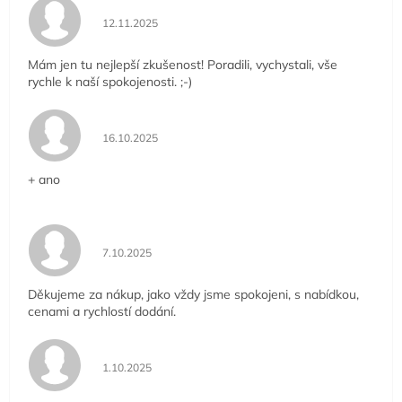
Hodnocení obchodu je 5 z 5 hvězdiček.
12.11.2025
Mám jen tu nejlepší zkušenost! Poradili, vychystali, vše
rychle k naší spokojenosti. ;-)
Hodnocení obchodu je 5 z 5 hvězdiček.
16.10.2025
+ ano
Hodnocení obchodu je 5 z 5 hvězdiček.
7.10.2025
Děkujeme za nákup, jako vždy jsme spokojeni, s nabídkou,
cenami a rychlostí dodání.
Hodnocení obchodu je 5 z 5 hvězdiček.
1.10.2025