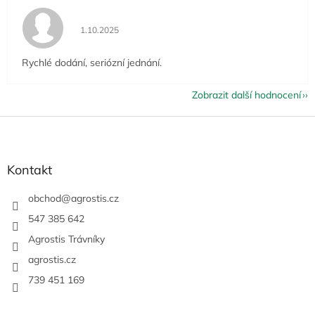
Hodnocení obchodu je 5 z 5 hvězdiček.
1.10.2025
Rychlé dodání, seriózní jednání.
Zobrazit další hodnocení
Z
á
p
a
Kontakt
t
í
obchod
@
agrostis.cz
547 385 642
Agrostis Trávníky
agrostis.cz
739 451 169