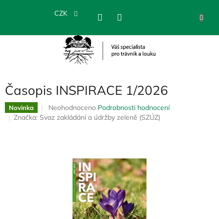
Přejít
na
CZK
NÁKU
obsah
KOŠÍK
Časopis INSPIRACE 1/2026
Průměrné
Neohodnoceno
Podrobnosti hodnocení
Novinka
hodnocení
Značka:
Svaz zakládání a údržby zeleně (SZÚZ)
produktu
je
0,0
z
5
hvězdiček.