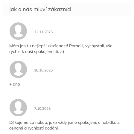
Hodnocení obchodu je 5 z 5 hvězdiček.
12.11.2025
Mám jen tu nejlepší zkušenost! Poradili, vychystali, vše
rychle k naší spokojenosti. ;-)
Hodnocení obchodu je 5 z 5 hvězdiček.
16.10.2025
+ ano
Hodnocení obchodu je 5 z 5 hvězdiček.
7.10.2025
Děkujeme za nákup, jako vždy jsme spokojeni, s nabídkou,
cenami a rychlostí dodání.